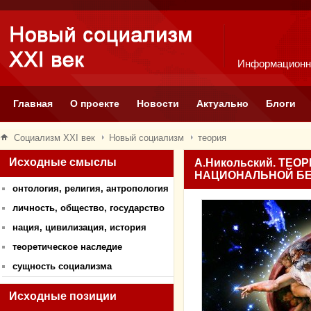
Информационн
Главная
О проекте
Новости
Актуально
Блоги
Социализм XXI век
Новый социализм
теория
Исходные смыслы
А.Никольский. ТЕ
НАЦИОНАЛЬНОЙ Б
онтология, религия, антропология
личность, общество, государство
нация, цивилизация, история
теоретическое наследие
сущность социализма
Исходные позиции