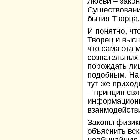
Любви – закон
Существование
бытия Творца.
И понятно, чт
Творец и высш
что сама эта
сознательных 
порождать ли
подобным. На
тут же приход
– принцип свя
информационн
взаимодействи
Законы физики
объяснить вс
необычайную 