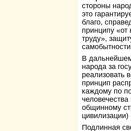
стороны народ
это гарантиру
благо, справе
принципу «от 
труду», защи
самобытности 
В дальнейшем
народа за гос
реализовать в
принцип распр
каждому по п
человечества 
общинному ст
цивилизации) (
Подлинная сво