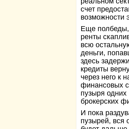
реальном сект
счет предост
возможности э
Еще полбеды,
ренты скапли
всю остальную
деньги, попав
здесь задержи
кредиты верну
через него к 
финансовых с
пузыря одних 
брокерских фи
И пока разду
пузырей, вся 
будет дальше.