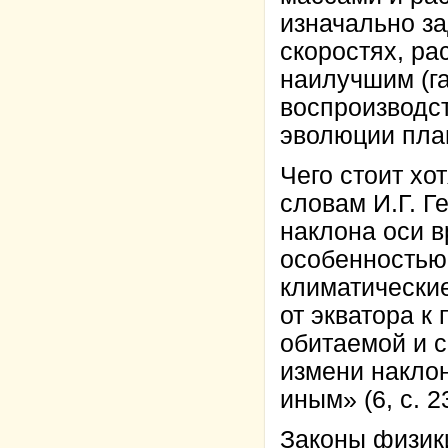
изначально з
скоростях, ра
наилучшим (г
воспроизводст
эволюции пла
Чего стоит хо
словам И.Г. Г
наклона оси 
особенностью
климатически
от экватора к
обитаемой и с
измени наклон
иным» (6, с. 23
Законы физики