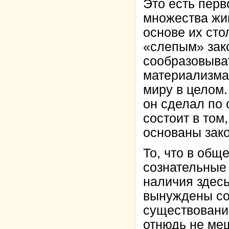
Это есть перв
множества жи
основе их ст
«слепым» зако
сообразовыват
материализма
миру в целом.
он сделал по 
состоит в том
основаны зак
То, что в общ
сознательные
наличия здесь
вынуждены соо
существовани
отнюдь не меш