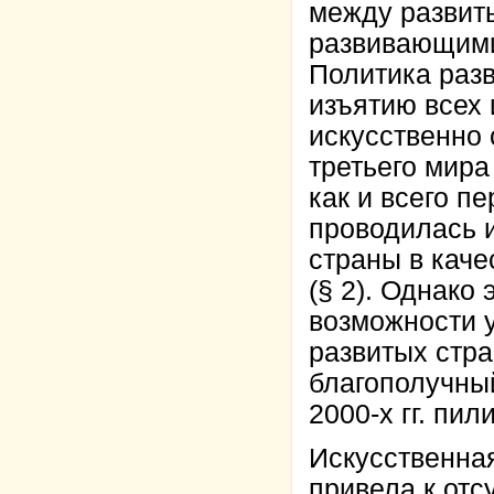
между развит
развивающими
Политика разв
изъятию всех 
искусственно
третьего мира
как и всего п
проводилась и
страны в каче
(§ 2). Однако
возможности у
развитых стра
благополучны
2000-х гг. пил
Искусственная
привела к отс