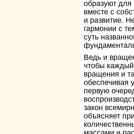
образуют для 
вместе с соб
и развитие. Н
гармонии с те
суть названно
фундаменталь
Ведь и вращен
чтобы каждый 
вращения и та
обеспечивая у
первую очере
воспроизводст
закон всемирн
объясняет при
количественн
массами и рас