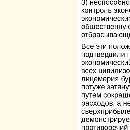
3) неспособно
контроль экон
экономически
общественную
отбрасывающи
Все эти полож
подтвердили 
экономический
всех цивилизо
лицемерия бу
потуже затян
путем сокраще
расходов, а н
сверхприбыле
демонстрируе
противоречий 