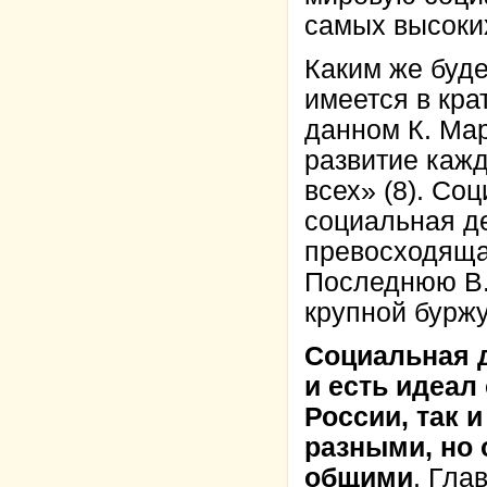
самых высоких
Каким же буде
имеется в кр
данном К. Мар
развитие кажд
всех» (8). Со
социальная де
превосходяща
Последнюю В.
крупной буржу
Социальная 
и есть идеал
России, так 
разными, но
общими
. Гла