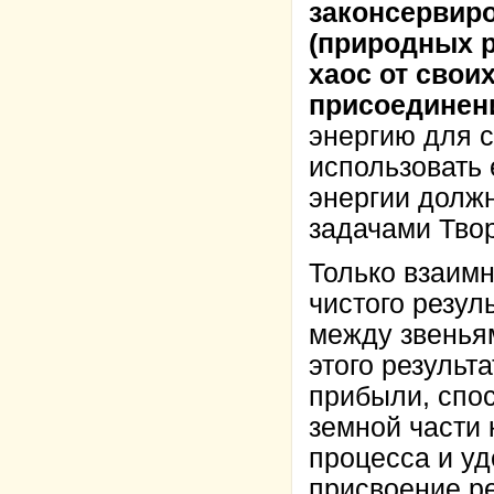
законсервир
(природных р
хаос от свои
присоединени
энергию для с
использовать 
энергии должн
задачами Твор
Только взаим
чистого резул
между звенья
этого результ
прибыли, спо
земной части 
процесса и уд
присвоение ре