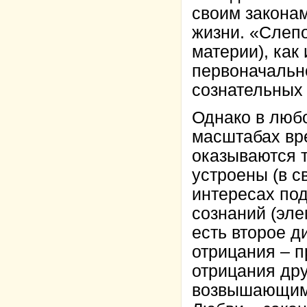
своим закона
жизни. «Слепо
материи), как
первоначальн
сознательных
Однако в любо
масштабах вр
оказываются 
устроены (в с
интересах по
сознаний (эле
есть второе д
отрицания – п
отрицания дру
возвышающимс