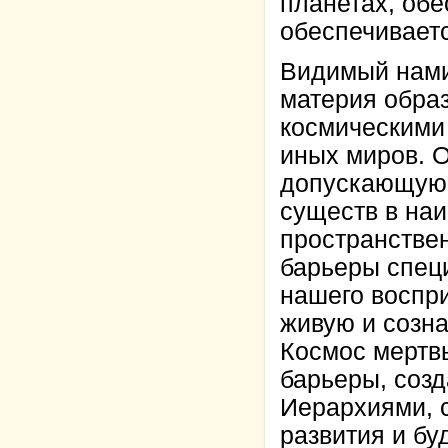
планетах, обе
обеспечиваетс
Видимый нами
материя обра
космическими
иных миров. 
допускающую 
существ в на
пространствен
барьеры спец
нашего воспр
живую и созн
Космос мертвы
барьеры, соз
Иерархиями, с
развития и б