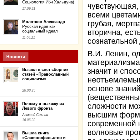
Социология Ибн Хальдуна)
чувствующая,
17.09.21
всеми цветами
Молотков Александр
грубая, мертв
Русская идея как
вторична, ест
социальный идеал
11.04.21
сознательной 
В.И. Ленин, о
Новости
материализма
значит и спо
Вышел в свет сборник
статей «Православный
неотъемлемым 
социализм»
основе знаний
28.06.25
(вещественны
Почему я выхожу из
сложности мо
Левого фронта
высшим формам
Алексей Сахнин
16.03.22
современной н
волновые про
Вышла книга
«Славянофильство и