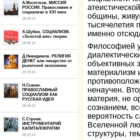
А.Молотков. МИССИЯ
атеистической
РОССИИ. Православие и
социализм в XXI веке
общины, живущ
26.04.14
тысячелетия 
А.Шубин. СОЦИАЛИЗМ.
именно отсюда
«Золотой век» теории
18.06.14
Философией у
диалектически
Д.Неведимов. РЕЛИГИЯ
ДЕНЕГ или лекарство от
объективных з
рыночной экономики
материализм 
20.03.14
противополож
Н.Сомин.
ненаучен. Вто
ПРАВОСЛАВНЫЙ
СОЦИАЛИЗМ КАК
материя, не о
РУССКАЯ ИДЕЯ
сознанием, вс
09.03.15
вероятность 
С.Строев.
Вселенной лю
ИНСТРУМЕНТАРИЙ
КАПИТАЛОКРАТИИ
структуры, те
04.12.13