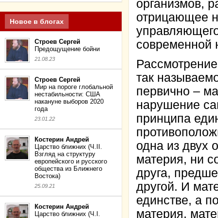
организмов, р
отрицающее н
Новое в блогах
управляющего
Строев Сергей
современной 
Предощущение бойни
21.08.23
Рассмотрение
так называем
Строев Сергей
Мир на пороге глобальной
первично – ма
нестабильности: США
накануне выборов 2020
нарушение сам
года
принципа един
23.01.22
противоположн
Костерин Андрей
одна из двух
Царство ближних (Ч.II.
Взгляд на структуру
материя, ни с
европейского и русского
общества из Ближнего
друга, предше
Востока)
другой. И мат
25.09.21
единстве, а п
Костерин Андрей
материя, мате
Царство ближних (Ч.I.