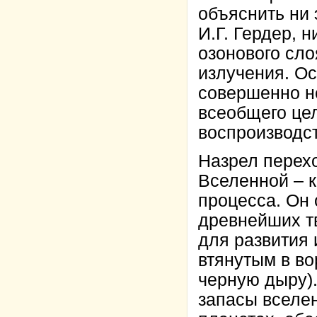
объяснить ни 
И.Г. Гердер, 
озонового сл
излучения. Ос
совершенно н
всеобщего це
воспроизводс
Назрел перехо
Вселенной – к
процесса. Он 
древнейших тв
для развития 
втянутым в во
черную дыру).
запасы вселен