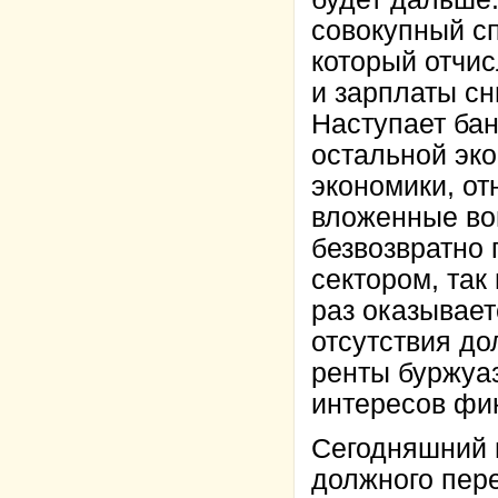
совокупный сп
который отчис
и зарплаты с
Наступает бан
остальной эко
экономики, от
вложенные во
безвозвратно
сектором, так
раз оказывае
отсутствия д
ренты буржуа
интересов фи
Сегодняшний 
должного пер