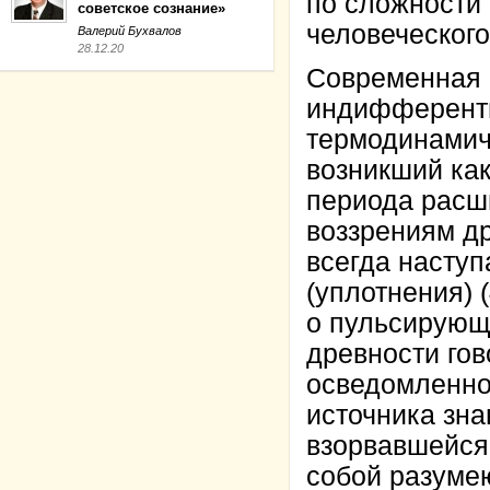
по сложности 
советское сознание»
человеческого
Валерий Бухвалов
28.12.20
Современная 
индифферентн
термодинамиче
возникший как
периода расш
воззрениям д
всегда наступ
(уплотнения) 
о пульсирующ
древности гов
осведомленног
источника зна
взорвавшейся
собой разуме