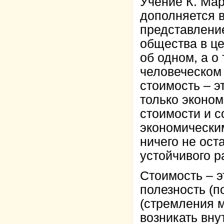
Учение К. Мар
дополняется в
представлени
общества в це
об одном, а о
человеческом
стоимость – э
только эконо
стоимости и 
экономически
ничего не ост
устойчивого р
Стоимость – э
полезность (п
(стремления м
возникать вну