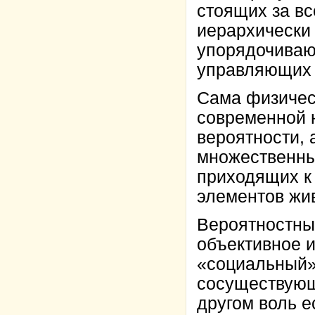
стоящих за в
иерархически
упорядочиваю
управляющих 
Сама физическ
современной 
вероятности, 
множественны
приходящих к
элементов жив
Вероятностные
объективное и
«социальный» 
сосуществующ
другом воль е