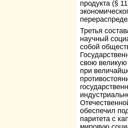
продукта (§ 1
экономическог
перераспреде
Третья состав
научный социа
собой обществ
Государствен
свою великую 
при величайш
противостояни
государствен
индустриально
Отечественно
обеспечил по
паритета с к
мировую соци