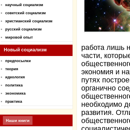
научный социализм
советский социализм
христианский социализм
русский социализм
мировой опыт
работа лишь 
Новый социализм
части, которы
предпосылки
общественног
теория
экономия и на
идеология
путях построе
политика
органично сое
экономика
общественного
практика
необходимо до
развития. Отл
общественного
Наши книги
социалистиче