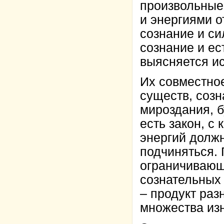
произвольные
и энергиями от
сознание и си
сознание и ест
выясняется ис
Их совместно
существ, созн
мироздания, 
есть закон, с
энергий долж
подчиняться. 
ограничивающ
сознательных 
– продукт раз
множества из