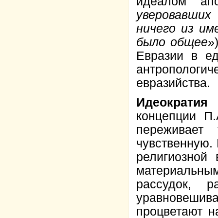
идеалом ап
уверовавших
ничего из им
было общее
»
Евразии в е
антрополог
евразийства.
Идеократия 
концепции П
переживает
чувственную.
религиозной 
материальны
рассудок, 
уравновеши
процветают н