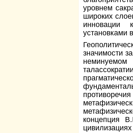
уровнем сакр
широких слое
инновации к
установками в
Геополитиче
значимости за
неминуемо
талассокра
прагматич
фундамент
противоречия
метафизиче
метафизиче
концепция В
цивилизация