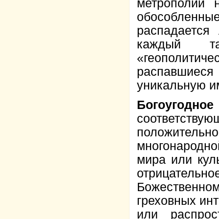
метрополии 
обособленн
распадается
каждый та
«геополитич
распавшиеся 
уникальную и
Богоугод
соответств
положительно
многонародно
мира или кул
отрицательно
Божественном
греховных ин
или распрос