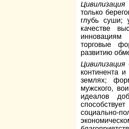
Цивилизация
только берего
глубь суши; 
качестве вы
инновациям 
торговые фо
развитию обм
Цивилизация
континента и
землях; фор
мужского, вои
идеалов доб
способству
социально-п
экономичес
благоприят