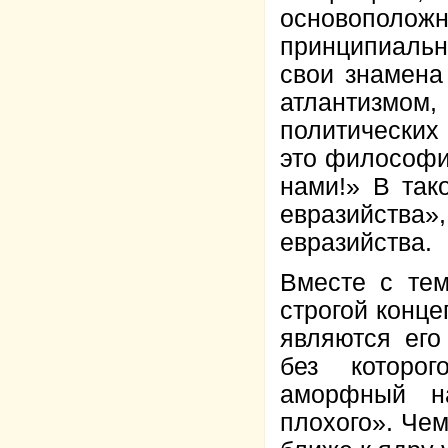
основополож
принципиаль
свои знамена
атлантизмом,
политических 
это философия
нами!» В так
евразийства»,
евразийства.
Вместе с тем
строгой конц
являются его
без которог
аморфный н
плохого». Чем