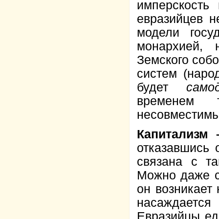
имперскость
евразийцев н
модели госу
монархией, 
Земского собо
систем (наро
будет
само
временем т
несовместимы
Капитализм 
отказавшись 
связана с та
Можно даже ск
он возникает
насаждаетс
Евразийцы ед