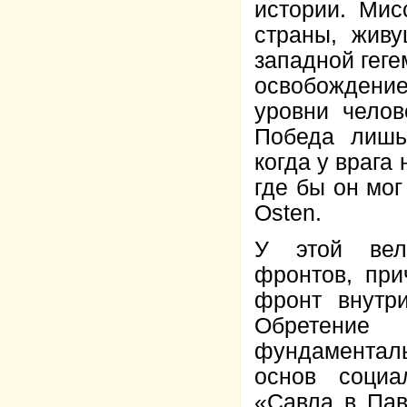
истории. Мис
страны, жив
западной геге
освобождени
уровни челов
Победа лишь
когда у врага
где бы он мог
Osten.
У этой вел
фронтов, пр
фронт внутр
Обретение 
фундамента
основ социа
«Савла в Пав