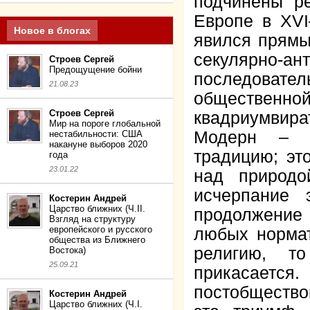
подчинены р
Европе в XVI
Новое в блогах
явился прямы
секулярно
Строев Сергей
Предощущение бойни
последовате
21.08.23
обществен
Строев Сергей
квадриумвир
Мир на пороге глобальной
Модерн – э
нестабильности: США
накануне выборов 2020
традицию; эт
года
23.01.22
над природо
исчерпание 
Костерин Андрей
Царство ближних (Ч.II.
продолжение
Взгляд на структуру
европейского и русского
любых нормат
общества из Ближнего
религию, т
Востока)
25.09.21
прикасается.
постобщество
Костерин Андрей
Царство ближних (Ч.I.