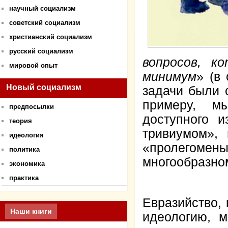
научный социализм
советский социализм
христианский социализм
русский социализм
вопросов, к
мировой опыт
минимум
» (в
Новый социализм
задачи были 
примеру, м
предпосылки
доступного и
теория
тривиумом», 
идеология
«пролегоме
политика
многообразном
экономика
практика
Евразийство,
Наши книги
идеологию, 