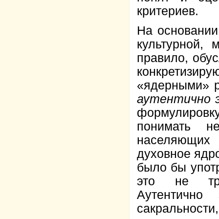
критериев.
На основании 
культурной, 
правило, обу
конкретизир
«ядерными» р
аутентично 
формулировку
понимать н
населяющих
духовное ядро
было бы упот
это не тре
Аутентично
сакральности