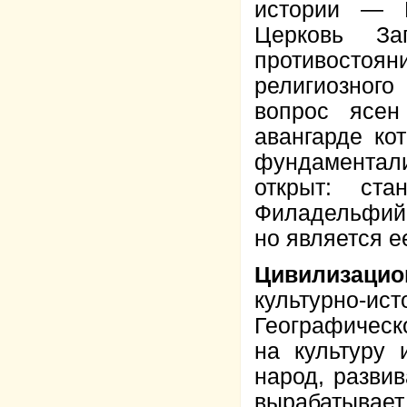
истории — Ц
Церковь За
противосто
религиозного
вопрос ясен
авангарде ко
фундаментал
открыт: ст
Филадельфийс
но является е
Цивилизаци
культурно-
Географическ
на культуру
народ, разви
вырабатывает