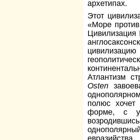
архетипах.
Этот цивилиз
«Море против
Цивилизация 
англосаксон
цивилизацию
геополитич
континентал
Атлантизм с
Osten
завоев
однополярном
полюс хочет 
форме, с у
возродившись,
однополярн
евразийства.