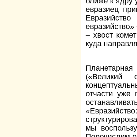
ближе к ядру 
евразиец при
Евразийство
евразийство»
– хвост комет
куда направля
Планетарная
(«Великий 
концептуаль
отчасти уже
останавлив
«Евразийств
структурирова
мы воспольз
Перечислим о