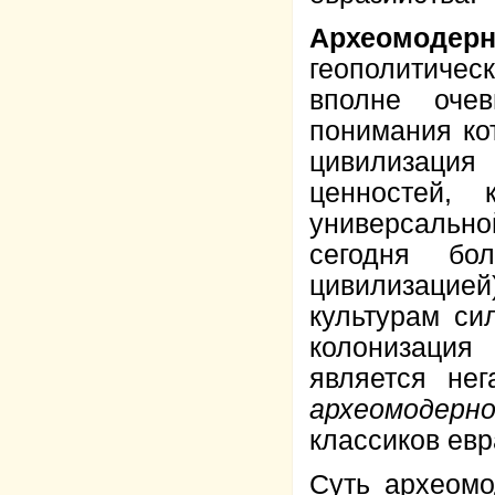
Археомодер
геополитичес
вполне оче
понимания ко
цивилизация
ценностей,
универсально
сегодня бо
цивилизацией
культурам си
колонизация
является не
археомодерн
классиков евр
Суть археомо