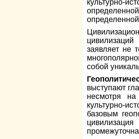
культурно-и
определен
определенной
Цивилизаци
цивилизаций
заявляет не 
многополярн
собой уникал
Геополитиче
выступают гл
несмотря на
культурно-ист
базовым геоп
цивилизац
промежуточна