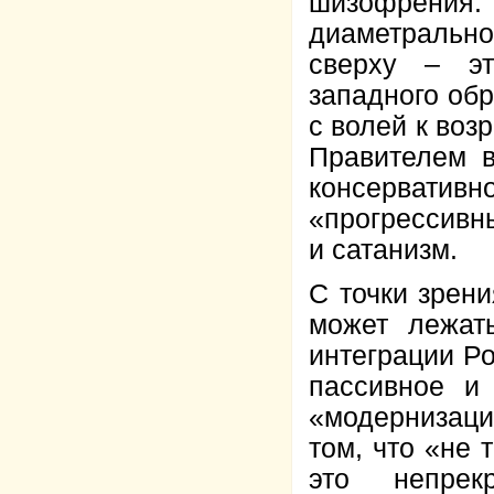
шизофрения.
диаметраль
сверху – эт
западного обр
с волей к во
Правителем в
консерват
«прогрессивн
и сатанизм.
С точки зрен
может лежат
интеграции Ро
пассивное и
«модернизаци
том, что «не 
это непрек