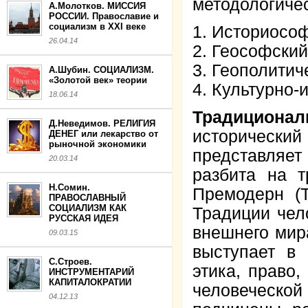
методологиче
А.Молотков. МИССИЯ
РОССИИ. Православие и
социализм в XXI веке
1. Историосо
26.04.14
2. Геософски
3. Геополитич
А.Шубин. СОЦИАЛИЗМ.
«Золотой век» теории
4. Культурно-
18.06.14
Традиционал
Д.Неведимов. РЕЛИГИЯ
исторический
ДЕНЕГ или лекарство от
рыночной экономики
представляе
20.03.14
разбита на т
Н.Сомин.
Премодерн (
ПРАВОСЛАВНЫЙ
СОЦИАЛИЗМ КАК
Традиции чел
РУССКАЯ ИДЕЯ
внешнего мир
09.03.15
выступает в 
С.Строев.
этика, право,
ИНСТРУМЕНТАРИЙ
КАПИТАЛОКРАТИИ
человеческо
04.12.13