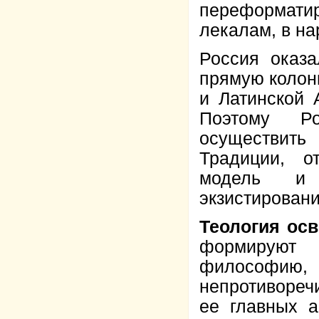
переформати
лекалам, в на
Россия оказ
прямую колон
и Латинской 
Поэтому Ро
осуществит
Традиции, о
модель и в
экзистировани
Теология ос
формируют 
философию,
непротивореч
ее главных а