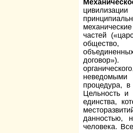
Механическо
цивилизаци
принципиальн
механически
частей («цар
общество, 
объединенных
договор»).
органическ
неведомыми 
процедура, в
Цельность и 
единства, ко
месторазвит
данностью, 
человека. Вс