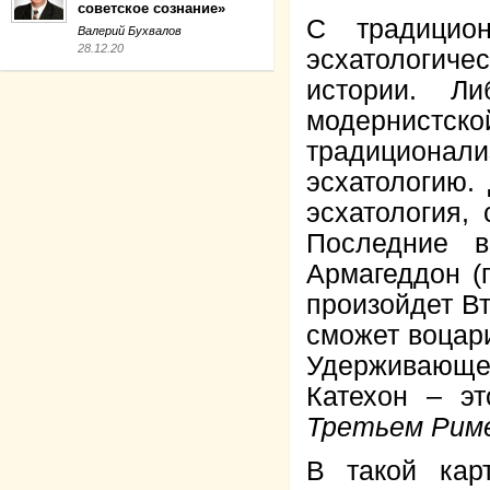
советское сознание»
С традицион
Валерий Бухвалов
28.12.20
эсхатологиче
истории. Ли
модернистс
традициона
эсхатологию.
эсхатология,
Последние в
Армагеддон (
произойдет В
сможет воцари
Удерживающе
Катехон – э
Третьем Рим
В такой кар