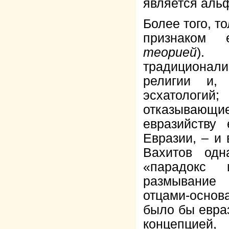
является аль
Более того, т
признаком 
теорией
). 
традиционали
религии и, 
эсхатологи
отказывающие
евразийству
Евразии, – и 
Вахитов од
«парадокс 
размывание 
отцами-основ
было бы евра
концепцией,