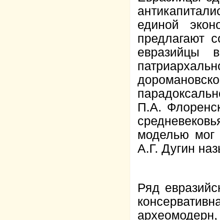
антикапитали
единой экон
предлагают с
евразийцы 
патриархаль
доромановског
парадоксал
П.А. Флоренс
средневековь
моделью мог
А.Г. Дугин на
Ряд евразийс
консервативн
археомоде