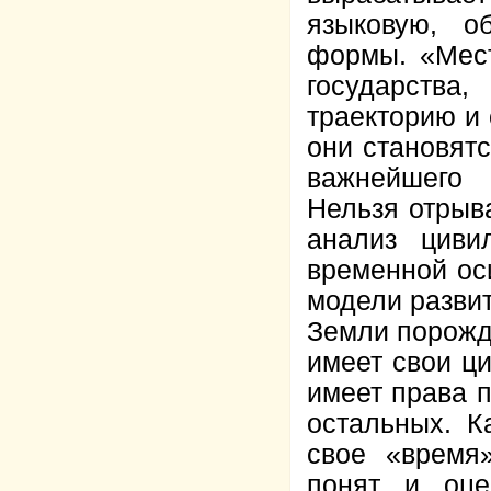
языковую, о
формы. «Мест
государства
траекторию и 
они становят
важнейшего 
Нельзя отрыв
анализ циви
временной ос
модели разви
Земли порожда
имеет свои ци
имеет права п
остальных. К
свое «время
понят и оце