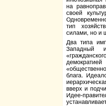
на равноправ
своей культ
Одновременн
тип хозяйст
силами, но и
Два типа имп
Западный 
«гражданск
демократией
«общественн
блага. Идеал
иерархическа
вверх и подч
Идее-прав
устанавлива