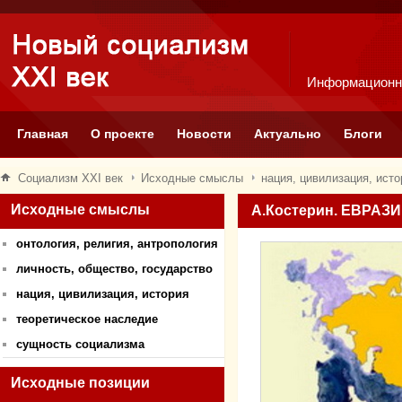
Информационн
Главная
О проекте
Новости
Актуально
Блоги
Социализм XXI век
Исходные смыслы
нация, цивилизация, исто
Исходные смыслы
А.Костерин. ЕВРА
онтология, религия, антропология
личность, общество, государство
нация, цивилизация, история
теоретическое наследие
сущность социализма
Исходные позиции