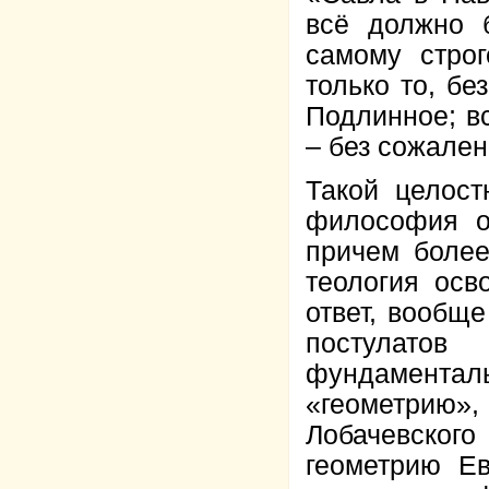
всё должно 
самому стро
только то, бе
Подлинное; в
– без сожале
Такой целос
философия о
причем более
теология осв
ответ, вообще
постулатов
фундамент
«геометрию
Лобачевско
геометрию Ев