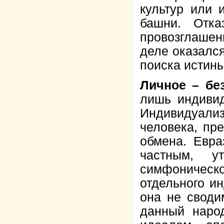
культур или 
башни. Отк
провозглашен
деле оказалс
поиска истины
Личное – бе
лишь индивид
Индивидуал
человека, пр
обмена. Евра
частным, у
симфоническо
отдельного ин
она не своди
данный наро