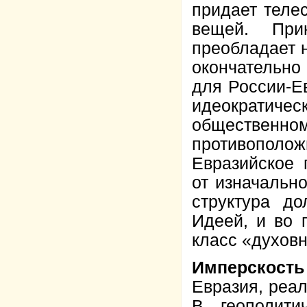
придает теле
вещей. При
преобладает 
окончательно
для России-Е
идеократиче
обществен
противополо
Евразийское 
от изначально
структура д
Идеей, и во 
класс «духов
Имперскость
Евразия, реа
В геополити