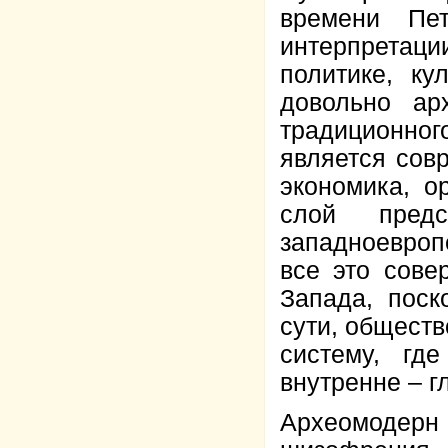
времени Пе
интерпретаци
политике, ку
довольно ар
традиционно
является сов
экономика, о
слой предс
западноевроп
все это сове
Запада, поск
сути, обществ
систему, гд
внутренне – г
Археомодерн