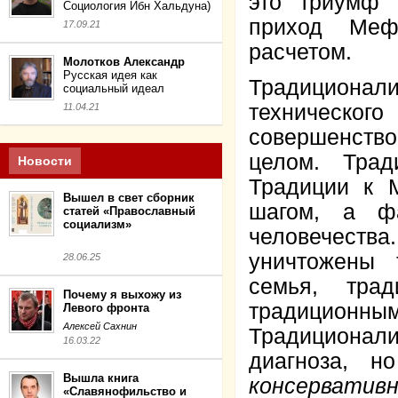
это триумф 
Социология Ибн Хальдуна)
приход Меф
17.09.21
расчетом.
Молотков Александр
Русская идея как
Традиционали
социальный идеал
техническо
11.04.21
совершенств
целом. Трад
Новости
Традиции к 
Вышел в свет сборник
шагом, а фа
статей «Православный
социализм»
человечества.
уничтожены 
28.06.25
семья, трад
Почему я выхожу из
традиционны
Левого фронта
Алексей Сахнин
Традиционал
16.03.22
диагноза, н
Вышла книга
консервативн
«Славянофильство и