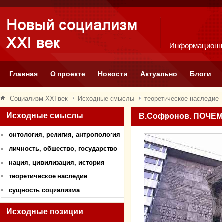
Информационн
Главная
О проекте
Новости
Актуально
Блоги
Социализм XXI век
Исходные смыслы
теоретическое наследие
Исходные смыслы
В.Софронов. ПОЧЕ
онтология, религия, антропология
личность, общество, государство
нация, цивилизация, история
теоретическое наследие
сущность социализма
Исходные позиции