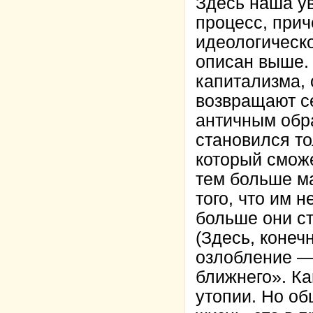
Здесь наша у
процесс, прич
идеологическо
описан выше.
капитализма, 
возвращают се
античным обр
становился то
который сможе
тем больше м
того, что им 
больше они ст
(Здесь, конеч
озлобление —
ближнего». К
утопии. Но об