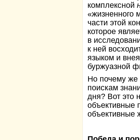
комплексной
«жизненного 
части этой ко
которое явля
в исследован
к ней восход
языком и вне
буржуазной ф
Но почему же
поискам знани
дня? Вот это 
объективные 
объективные ж
Победа и по