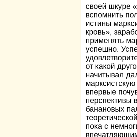
своей шкуре «
вспомнить по
истины маркси
кровь», зараб
применять ма
успешно. Успе
удовлетворите
от какой друг
начитывал да
марксистскую 
впервые почув
перспективы в
банановых пал
теоретической
пока с немног
впечатляющим