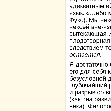
адекватным е
язык: «…ибо м
Фуко). Мы ник
некоей вне-яз
вытекающая и
плодотворная
следствием то
остается
.
Я достаточно 
его для себя 
безусловной д
глубочайший р
и разрыв со 
(как она разв
века). Филос