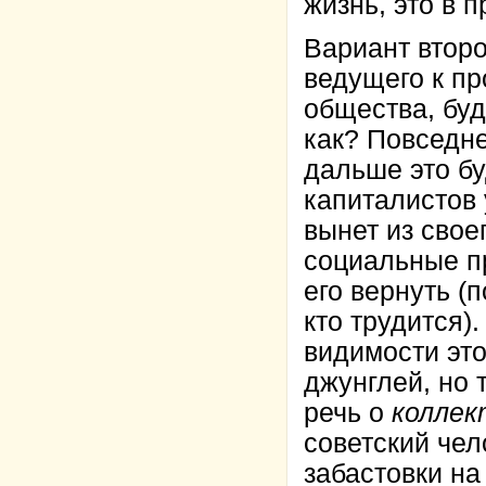
жизнь, это в 
Вариант второ
ведущего к пр
общества, бу
как? Повседне
дальше это бу
капиталистов
вынет из свое
социальные пр
его вернуть (
кто трудится)
видимости это
джунглей, но 
речь о
коллек
советский чел
забастовки на