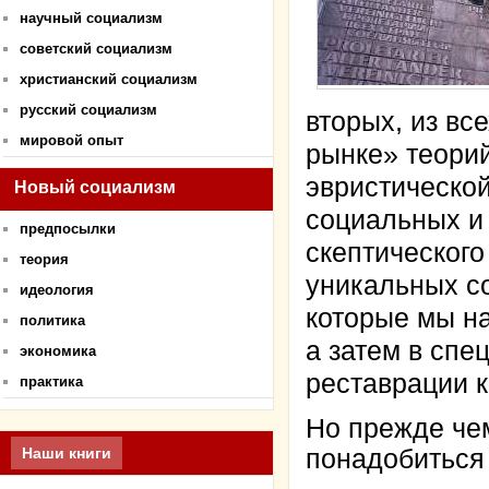
научный социализм
советский социализм
христианский социализм
русский социализм
вторых, из вс
мировой опыт
рынке» теори
эвристическо
Новый социализм
социальных и
предпосылки
скептического
теория
уникальных с
идеология
которые мы на
политика
а затем в спе
экономика
реставрации 
практика
Но прежде чем
Наши книги
понадобиться