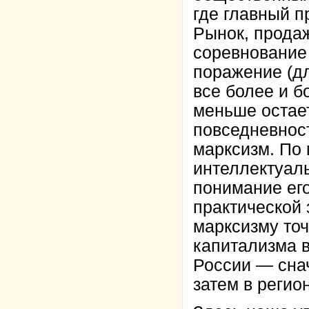
где главный 
Рынок, продаж
соревнование 
поражение (д
все более и б
меньше остае
повседневнос
марксизм. По 
интеллектуаль
понимание ег
практической
марксизму то
капитализма 
России — снач
затем в регио