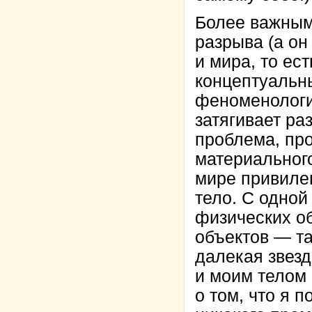
Более важным
разрыва (а о
и мира, то ес
концептуальн
феноменологи
затягивает ра
проблема, про
материального
мире привиле
тело. С одной
физических о
объектов — та
далекая звезд
и моим телом
о том, что я 