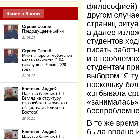
философией) 
другом случа
Новое в блогах
страниц ритуа
Строев Сергей
а далее изло
Предощущение бойни
21.08.23
студентов ход
писать работ
Строев Сергей
Мир на пороге глобальной
и о проблемах
нестабильности: США
накануне выборов 2020
студентам при
года
выбором. Я ту
23.01.22
поскольку б
о
л
Костерин Андрей
«отбывала сро
Царство ближних (Ч.II.
Взгляд на структуру
«занималась» 
европейского и русского
общества из Ближнего
беспроблемне
Востока)
25.09.21
В то же время
была вполне и
Костерин Андрей
Царство ближних (Ч.I.