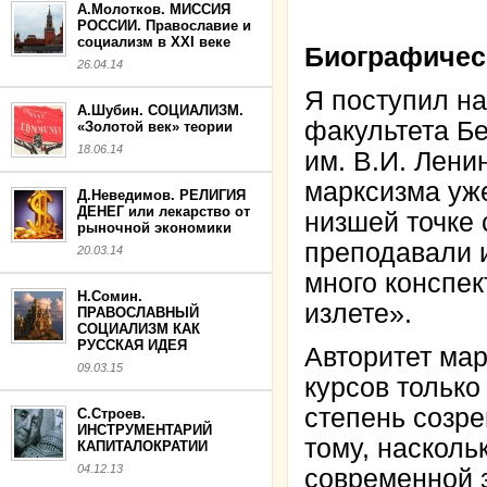
А.Молотков. МИССИЯ
РОССИИ. Православие и
социализм в XXI веке
Биографичес
26.04.14
Я поступил н
А.Шубин. СОЦИАЛИЗМ.
факультета Бе
«Золотой век» теории
18.06.14
им. В.И. Лени
марксизма уж
Д.Неведимов. РЕЛИГИЯ
ДЕНЕГ или лекарство от
низшей точке 
рыночной экономики
преподавали 
20.03.14
много конспек
Н.Сомин.
излете».
ПРАВОСЛАВНЫЙ
СОЦИАЛИЗМ КАК
РУССКАЯ ИДЕЯ
Авторитет мар
09.03.15
курсов только
степень созре
С.Строев.
ИНСТРУМЕНТАРИЙ
тому, насколь
КАПИТАЛОКРАТИИ
04.12.13
современной 