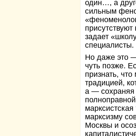
один…, а друг
сильным фено
«феноменологи
присутствуют 
задает «школу
специалисты.
Но даже это —
чуть позже. Е
признать, что
традицией, ко
а — сохраняя
полноправной
марксистская 
марксизму сов
Москвы и осоз
капиталистиче