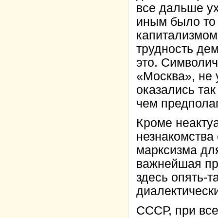
все дальше ух
иным было то
капитализмом
трудность де
это. Символич
«Москва», не
оказались так
чем предпола
Кроме неакту
незнакомства 
марксизма дл
важнейшая пр
здесь опять-т
диалектическ
СССР, при все