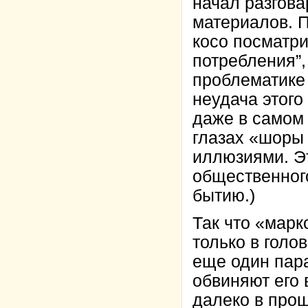
начал разгова
материалов. П
косо посматри
потребления”,
проблематике 
неудача этог
даже в самом 
глазах «шоры
иллюзиями. Эт
общественног
бытию.)
Так что «марк
только в голо
еще один пара
обвиняют его 
далеко в прош