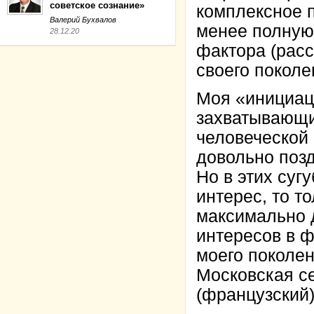
советское сознание»
комплексное п
Валерий Бухвалов
менее полную 
28.12.20
фактора (расс
своего поколе
Моя «инициаци
захватывающи
человеческой
довольно позд
Но в этих суг
интерес, то т
максимально 
интересов в 
моего поколен
Московская с
(французский)