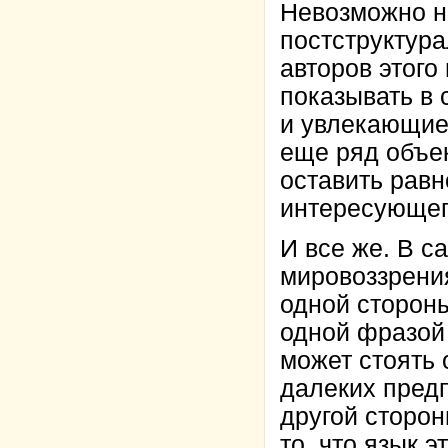
Невозможно н
постструктур
авторов этого
показывать в
и увлекающие
еще ряд объек
оставить рав
интересующег
И все же. В с
мировоззрения
одной стороны
одной фразой 
может стоять 
далеких предп
другой сторо
то, что язык 