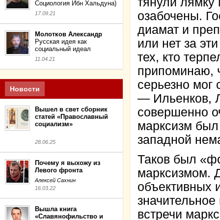
тянули лямку 
Социология Ибн Хальдуна)
озабочены. Го
17.09.21
диамат и преп
Молотков Александр
или нет за эти
Русская идея как
социальный идеал
тех, кто терп
11.04.21
припоминаю, ч
серьезно мог 
Новости
— Ильенков, Л
Вышел в свет сборник
совершенно о
статей «Православный
марксизм был
социализм»
западной нем
28.06.25
Таков был «фо
Почему я выхожу из
Левого фронта
марксизмом. Д
Алексей Сахнин
объективных и
16.03.22
значительное 
Вышла книга
встречи маркс
«Славянофильство и