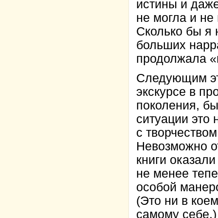
истины и даж
не могла и не
Сколько бы я 
больших нарр
продолжала «
Следующим эт
экскурсе в пр
поколения, б
ситуации это 
с творчество
Невозможно от
книги оказали
не менее тепе
особой мане
(Это ни в коем
самому себе.)