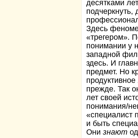
десятками ле
подчеркнуть, 
профессионали
Здесь феноме
«трегером». 
понимании у н
западной фил
здесь. И глав
предмет. Но 
продуктивное
прежде. Так о
лет своей ист
понимания/не
«специалист 
и быть специа
Они
знают
од