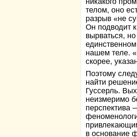
никакого про
телом, оно ес
разрыв «не су
Он подводит к
вырваться, но
единственном
нашем теле. «
скорее, указа
Поэтому след
найти решени
Гуссерль. Вых
неизмеримо б
перспектива —
феноменологи
привлекающим
в основание 