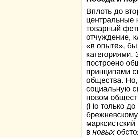
Вплоть до вто
центральные к
товарный фет
отчуждение, к
«в опыте», б
категориями. 
построено об
принципами св
общества. Но
социальную си
новом общест
(Но только до
брежневскому
марксистский 
в
новых
обсто