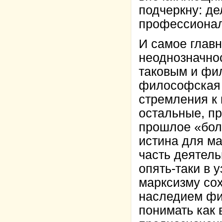
подчеркну: де
профессионали
И самое глав
неоднозначно
таковым и фи
философская т
стремления к 
остальные, пр
прошлое «боль
истина для ма
часть деятел
опять-таки в
марксизму сох
наследием фи
понимать как 