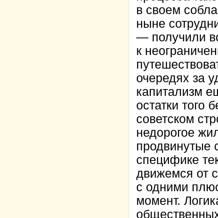
в своем собл
ныне сотрудн
— получили в
к неограниче
путешествоват
очередях за 
капитализм е
остатки того 
советском стр
недорогое жи
продвинутые 
специфике тек
движемся от 
с одними плюс
момент. Логик
общественных