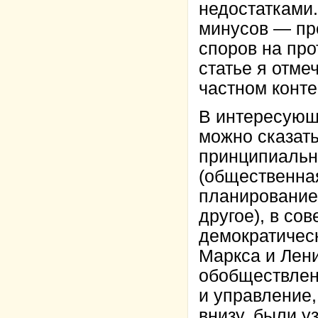
недостатками
минусов — пр
споров на про
статье я отме
частном конте
В интересующ
можно сказать
принципиальн
(общественная
планирование
другое), в со
демократичес
Маркса и Лен
обобществлен
и управление
внизу, были у