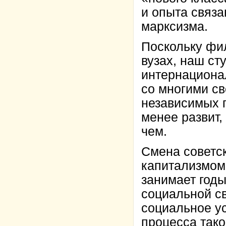
и опыта связа
марксизма.
Поскольку фи
вузах, наш ст
интернациона
со многими с
независимых г
менее развит, 
чем.
Смена советс
капитализмом
занимает годы
социальной с
социальное ус
процесса тако