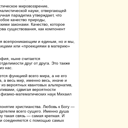
тическое мировоззрение,
иалистической науки, отвергающей
чная парадигма утверждает, что
обое качество природы,
кими законами. Качество, которое
нова существования, как компонент
ся всепроникающим и единым, но и мы,
ницами или «проекциями в материю»
офия, ныне считается
делимости друг от друга. Это также
из нас.
ется функцией всего мира, а не его
, а весь мир, именно весь, иначе и
из вероятных квантовых альтернатив,
тивами, сдвигая вероятности
р физико-математических наук Михаил
онятие христианства. Любовь к Богу —
здателем всего сущего. Именно душа
у такая связь — самая крепкая. И
бви соединяются с помощью самых