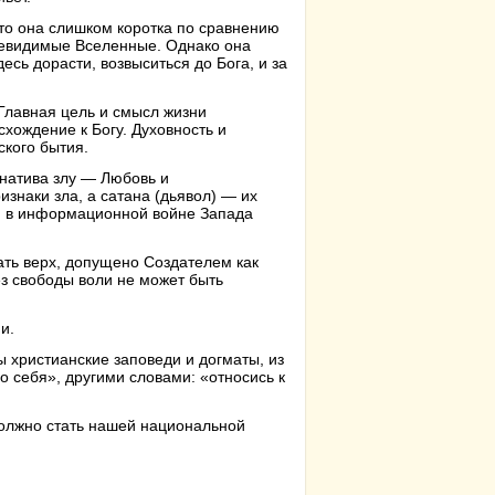
что она слишком коротка по сравнению
невидимые Вселенные. Однако она
есь дорасти, возвыситься до Бога, и за
 Главная цель и смысл жизни
хождение к Богу. Духовность и
кого бытия.
натива злу — Любовь и
знаки зла, а сатана (дьявол) — их
м в информационной войне Запада
рать верх, допущено Создателем как
з свободы воли не может быть
и.
 христианские заповеди и догматы, из
о себя», другими словами: «относись к
олжно стать нашей национальной