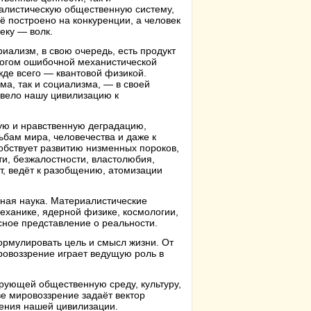
алистическую общественную систему,
сё построено на конкуренции, а человек
еку — волк.
иализм, в свою очередь, есть продукт
огом ошибочной механистической
де всего — квантовой физикой.
ма, так и социализма, — в своей
ивело нашу цивилизацию к
ую и нравственную деградацию,
ьбам мира, человечества и даже к
собствует развитию низменных пороков,
ти, безжалостности, властолюбия,
т, ведёт к разобщению, атомизации
ная наука. Материалистические
еханике, ядерной физике, космологии,
ясное представление о реальности.
ормулировать цель и смысл жизни. От
ировоззрение играет ведущую роль в
ующей общественную среду, культуру,
е мировоззрение задаёт вектор
жения нашей цивилизации.