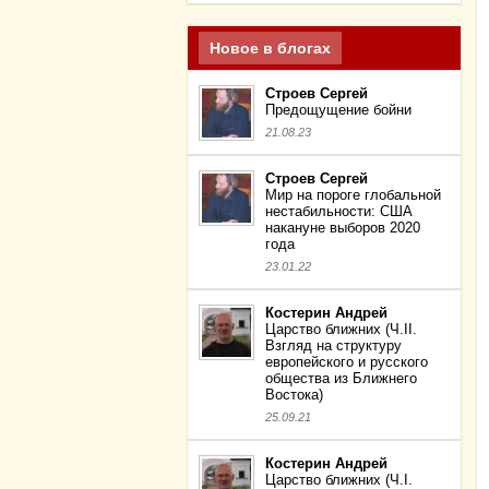
Новое в блогах
Строев Сергей
Предощущение бойни
21.08.23
Строев Сергей
Мир на пороге глобальной
нестабильности: США
накануне выборов 2020
года
23.01.22
Костерин Андрей
Царство ближних (Ч.II.
Взгляд на структуру
европейского и русского
общества из Ближнего
Востока)
25.09.21
Костерин Андрей
Царство ближних (Ч.I.