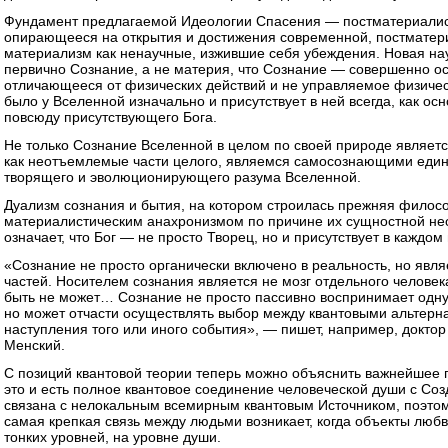
Фундамент предлагаемой Идеологии Спасения — постматериалис
опирающееся на открытия и достижения современной, постматер
материализм как ненаучные, изжившие себя убеждения. Новая нау
первично Сознание, а не материя, что Сознание — совершенно ос
отличающееся от физических действий и не управляемое физичес
было у Вселенной изначально и присутствует в ней всегда, как ос
повсюду присутствующего Бога.
Не только Сознание Вселенной в целом по своей природе являет
как неотъемлемые части целого, являемся самосознающими еди
творящего и эволюционирующего разума Вселенной.
Дуализм сознания и бытия, на котором строилась прежняя филос
материалистическим анахронизмом по причине их сущностной неот
означает, что Бог — не просто Творец, но и присутствует в каждом 
«Сознание не просто органически включено в реальность, но явля
частей. Носителем сознания является не мозг отдельного человека
быть не может… Сознание не просто пассивно воспринимает одну 
но может отчасти осуществлять выбор между квантовыми альтерна
наступления того или иного события», — пишет, например, докто
Менский.
С позиций квантовой теории теперь можно объяснить важнейшее п
это и есть полное квантовое соединение человеческой души с Со
связана с нелокальным всемирным квантовым Источником, поэтом
самая крепкая связь между людьми возникает, когда объекты лю
тонких уровней, на уровне души.