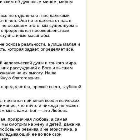
дившим её духовным миром, миром
все не отделена от нас далёкими
я в ней. Она не отдалена от нас в
 не осознаем этого, мы существуем в
х определяются несовершенством
доступны иные масштабы.
не основа реальности, а лишь малая и
ь, которая задаёт, определяет всё,
й человеческой души и тонкого мира.
ешних рассуждений о Боге и высшем
ознание на их высоту. Наше
йную благоговения.
определяется, прежде всего, глубиной
а, является причиной всех и всяческих
имание, что ничто и никогда не может
чем мы с вами. Бог — это Любовь.
ная, призрачная любовь, а самая
 мы смотрим на жену и детей, даже на
бовь не ревнива и не эгоистична, а
 вкладывающий её во все свои
ивёт.