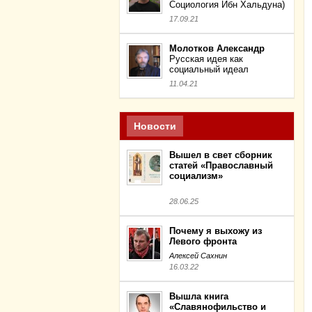
Социология Ибн Хальдуна)
17.09.21
Молотков Александр
Русская идея как
социальный идеал
11.04.21
Новости
Вышел в свет сборник
статей «Православный
социализм»
28.06.25
Почему я выхожу из
Левого фронта
Алексей Сахнин
16.03.22
Вышла книга
«Славянофильство и