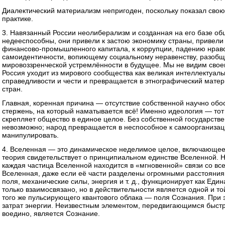
Диалектический материализм непригоден, поскольку показал свою 
практике.
3. Навязанный России неолиберализм и созданная на его базе о
недееспособны, они привели к застою экономику страны, привели
финансово-промышленного капитала, к коррупции, падению нравс
самоидентичности, вопиющему социальному неравенству, разобщ
мировоззренческой устремлённости в будущее. Мы не видим своег
Россия уходит из мирового сообщества как великая интеллектуал
справедливости и чести и превращается в этнографический мате
стран.
Главная, коренная причина — отсутствие собственной научно обо
стержень, на который наматывается всё! Именно идеология — тот
скрепляет общество в единое целое. Без собственной государств
невозможно; народ превращается в неспособное к самоорганизаци
манипулировать.
4. Вселенная — это динамическое неделимое целое, включающее 
теория свидетельствует о принципиальном единстве Вселенной. 
каждая частица Вселенной находится в «мгновенной» связи со вс
Вселенная, даже если её части разделены огромными расстояния
поля, механические силы, энергия и т. д., функционирует как Еди
только взаимосвязано, но в действительности является одной и то
того же пульсирующего квантового облака — поля Сознания. При 
затрат энергии. Неизвестным элементом, передвигающимся быст
воедино, является Сознание.