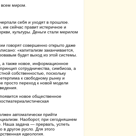
 всем миром.
черпали себя и уходят в прошлое.
, им сейчас правит истеричное и
ркви, культуры. Деньги стали мерилом
ии говорят совершенно открыто даже
аписано: «капитализм заканчивается,
ровавым будет выход из этой системы.
, а также новое, информационное
 принцип сотрудничества, симбиоза, а
стной собственностью, поскольку
етерпима к свободному рынку и
е просто переход к новой модели
ведения.
, появится новое общественное
 постматериалистическая
должен автоматически прийти
социализм. Наоборот, при сегодняшнем
. Наша задача — прервать, успеть
 в другое русло. Для этого
арственная идеология.