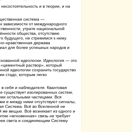
несостоятельность и в теории, и на
бщественная система —
 к зависимости от международного
твенности, утрате национальной
ённости общества, отсутствию
о будущего, не стремимся к нему.
ьно-нравственная держава
риал для более успешных народов и
снованной идеологии. Идеология — это
 «цементный раствор», который
енной идеологии сохранить государство
и стадо, которым легко
в себя и наблюдателя. Квантовая
Не существует изолированных систем;
еми остальными частицами. Вся
ми и между ними отсутствуют сигналы,
ная Система. Всё во Вселенной не
й же вещью. Всё возникает из одного и
этом «мгновенная» связь не требует
рее света и соединяющим Систему