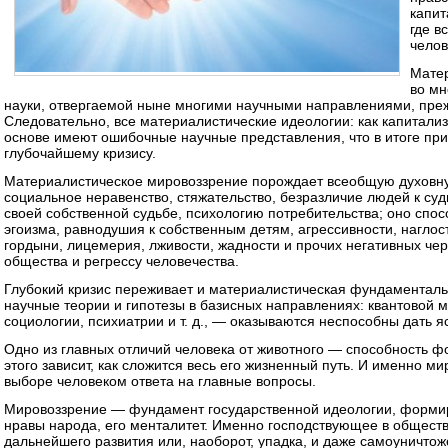
капит
где в
челов
Матер
во мн
науки, отвергаемой ныне многими научными направлениями, преж
Следовательно, все материалистические идеологии: как капитализ
основе имеют ошибочные научные представления, что в итоге пр
глубочайшему кризису.
Материалистическое мировоззрение порождает всеобщую духовн
социальное неравенство, стяжательство, безразличие людей к суд
своей собственной судьбе, психологию потребительства; оно спо
эгоизма, равнодушия к собственным детям, агрессивности, наглос
гордыни, лицемерия, лживости, жадности и прочих негативных чер
общества и регрессу человечества.
Глубокий кризис переживает и материалистическая фундаменталь
научные теории и гипотезы в базисных направлениях: квантовой м
социологии, психиатрии и т. д., — оказываются неспособны дать 
Одно из главных отличий человека от животного — способность ф
этого зависит, как сложится весь его жизненный путь. И именно м
выборе человеком ответа на главные вопросы.
Мировоззрение — фундамент государственной идеологии, формир
нравы народа, его менталитет. Именно господствующее в обществ
дальнейшего развития или, наоборот, упадка, и даже самоуничто