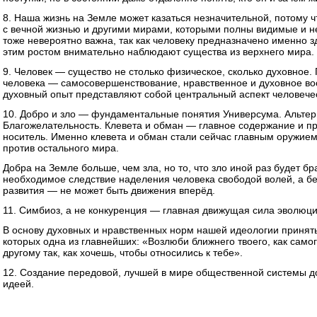
8. Наша жизнь на Земле может казаться незначительной, потому 
с вечной жизнью и другими мирами, которыми полны видимые и 
тоже невероятно важна, так как человеку предназначено именно зд
этим ростом внимательно наблюдают существа из верхнего мира.
9. Человек — существо не столько физическое, сколько духовное.
человека — самосовершенствование, нравственное и духовное вос
духовный опыт представляют собой центральный аспект человечес
10. Добро и зло — фундаментальные понятия Универсума. Альтер
Благожелательность. Клевета и обман — главное содержание и при
носитель. Именно клевета и обман стали сейчас главным оружие
против остального мира.
Добра на Земле больше, чем зла, но то, что зло иной раз будет б
необходимое следствие наделения человека свободой волей, а бе
развития — не может быть движения вперёд.
11. Симбиоз, а не конкуренция — главная движущая сила эволюци
В основу духовных и нравственных норм нашей идеологии приняты
которых одна из главнейших: «Возлюби ближнего твоего, как самог
другому так, как хочешь, чтобы относились к тебе».
12. Создание передовой, лучшей в мире общественной системы д
идеей.