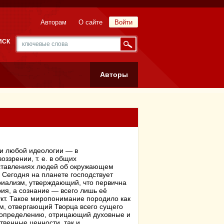
Авторам
О сайте
Войти
ИСК
Авторы
и любой идеологии — в
оззрении, т. е. в общих
ставлениях людей об окружающем
 Сегодня на планете господствует
иализм, утверждающий, что первична
ия, а сознание — всего лишь её
кт. Такое миропонимание породило как
м, отвергающий Творца всего сущего
 определению, отрицающий духовные и
твенные ценности, так и