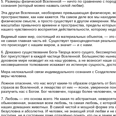
5. Размеры физической Вселенной — ничто по сравнению с поро
сознания (который можно назвать силой любви).
Эта другая Вселенная, необозримо превышающая физическую, во
пространствами, как нам кажется. На самом деле все мы находимс
физическом смысле, а просто существует в другом измерении. Мы
масштабах привычного времени и пространства, пределы которы
нашего чувственного восприятия действительности, которому не
Видимый нами мир, состоящий из материальных объектов, — это 
не самая главная часть её. Существует трансцендентная реальност
что происходит с нашим миром, а значит — и с нами.
6. Доказано существование Бога-Творца всего сущего, бессмертно
Бог присутствует в каждой частице Вселенной. Большинство нын
духовном мире низводит их на наш уровень, а не возносит наше с
несовершенное толкование искажает их истинную сущность, досто
Мера нелокальной связи индивидуального сознания с Создателем 
веры человека.
Ложное опасение, что нас могут каким-то образом отделить от Бог
страхов во Вселенной, и лекарство от них — ясное, уверенное пон
разлучить нас с Богом. Бог человечен, гораздо более человечен, 
7. Любовь — это основа всего. Не какая-то абстрактная, невероят
обыкновенная, знакомая всем любовь, та самая любовь, с которой
наших домашних животных. В самой чистой и мощной форме эта лю
безусловна и абсолютна. И человек, не знающий этой любви и не
поступки, не в состоянии даже отдалённо понять, кто он и зачем ж