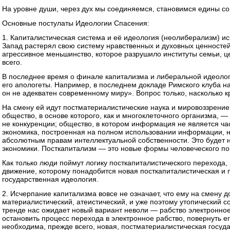
На уровне души, через дух мы соединяемся, становимся едины со
Основные постулаты Идеологии Спасения:
1. Капиталистическая система и её идеология (неолиберализм) ис
Запад растерял свою систему нравственных и духовных ценностей
агрессивное меньшинство, которое разрушило институты семьи, це
всего.
В последнее время о финале капитализма и либеральной идеолог
его апологеты. Например, в последнем докладе Римского клуба н
он не адекватен современному миру». Вопрос только, насколько к
На смену ей идут постматериалистические наука и мировоззрение
общество, в основе которого, как и многоклеточного организма, —
не конкуренции; общество, в котором информация не является ча
экономика, построенная на полном использовании информации, н
абсолютным правам интеллектуальной собственности. Это будет н
экономики. Посткапитализм — это новые формы человеческого по
Как только люди поймут логику посткапиталистического перехода
движение, которому понадобится новая посткапиталистическая и
государственная идеология.
2. Исчерпание капитализма вовсе не означает, что ему на смену 
материалистический, атеистический, и уже поэтому утопический 
тренде нас ожидает новый вариант неволи — рабство электронное
остановить процесс перехода в электронное рабство, повернуть его
необходима, прежде всего, новая, постматериалистическая госуд