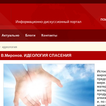
ПО
Информационно-дискуссионный портал
Актуально
Блоги
Контакты
идеология
В.Миронов. ИДЕОЛОГИЯ СПАСЕНИЯ
Исток
миров
пред
мире.
матер
матер
проду
атеиз
и, по
нравс