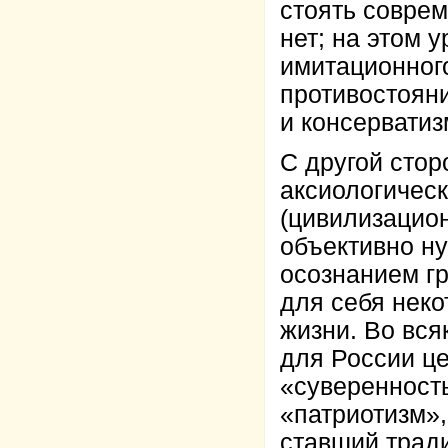
стоять соврем
нет; на этом 
имитационного
противостоян
и консерватиз
С другой сто
аксиологичес
(цивилизацион
объективно ну
осознанием г
для себя неко
жизни. Во вся
для России це
«суверенность
«патриотизм»,
ставший трад