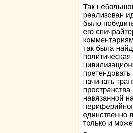
Так небольшо
реализован ид
было побудить
его спичрайт
комментариям
так была найд
политическая 
цивилизацион
претендовать 
начинать тран
пространства 
навязанной н
периферийного
единственно 
только и може