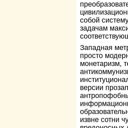
преобразовате
цивилизацион
собой систем
задачам макс
соответствую
Западная мет
просто модер
монетаризм, т
антикоммунизм
институциона
версии прозап
антропофобны
информационн
образователь
извне сотни ч
вредоносных 