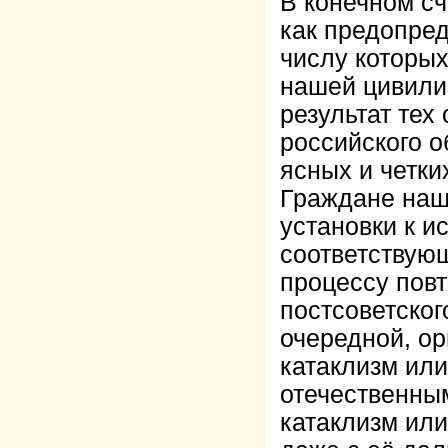
В конечном сч
как предопре
числу которых
нашей цивили
результат тех
российского о
ясных и четки
Граждане наш
установки к и
соответствую
процессу пов
постсоветског
очередной, о
катаклизм ил
отечественны
катаклизм ил