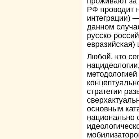
проживают за 
РФ проводит н
интеграции) —
данном случае
русско-россий
евразийская) 
Любой, кто се
нацидеологии
методологией 
концептуальн
стратегии раз
сверхактуальн
основным кат
национально 
идеологическо
мобилизатором