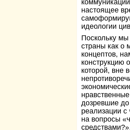
коммуникаций
настоящее вр
самоформирую
идеологии ци
Поскольку мы
страны как о 
концептов, н
конструкцию о
которой, вне 
непротивореч
экономические
нравственные
дозревшие до 
реализации с
на вопросы «ч
средствами?»,