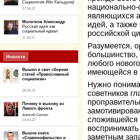
Социология Ибн Хальдуна)
национально-
17.09.21
являющихся а
Молотков Александр
идей, а также
Русская идея как
социальный идеал
российской ц
11.04.21
Разумеется, о
большинство,
Новости
любого нового
Вышел в свет сборник
имеющейся в 
статей «Православный
социализм»
Нужно понимат
28.06.25
советников г
проправительс
Почему я выхожу из
Левого фронта
замотивирова
Алексей Сахнин
сложившейся 
16.03.22
воспринимать
Вышла книга
заметным зап
«Славянофильство и