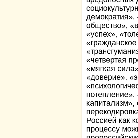
социокультурн
демократия»,
общество», «в
«успех», «тол
«гражданское
«трансгуманиз
«четвертая п
«мягкая сила»
«доверие», «
«психологичес
потепление»,
капитализм», 
перекодировк
Россией как к
процессу можн
пророссийски