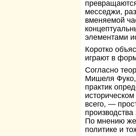
превращаются
месседжи, ра
вменяемой час
концептуальн
элементами и
Коротко объяс
играют в фор
Согласно тео
Мишеля Фуко,
практик опре
историческом 
всего, — прос
производства 
По мнению же
политике и т