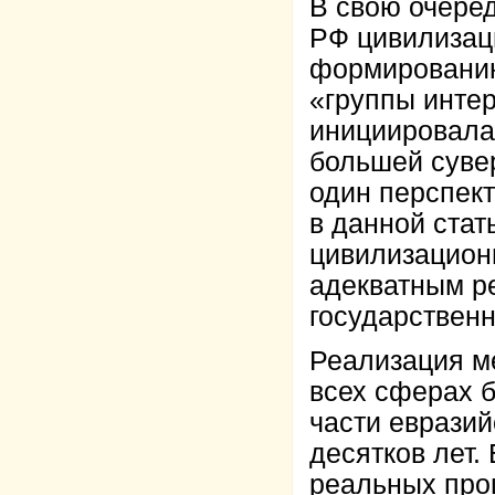
В свою очеред
РФ цивилизац
формированию
«группы интер
инициировала 
большей суве
один перспект
в данной стат
цивилизационн
адекватным р
государственн
Реализация м
всех сферах б
части евразий
десятков лет.
реальных про