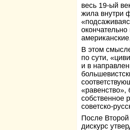
весь 19-ый ве
жила внутри ф
«подсаживаясь
окончательно 
американские,
В этом смысл
по сути, «ци
и в направлен
большевистск
соответствую
«равенство», 
собственное р
советско-русс
После Второй
дискурс утвер