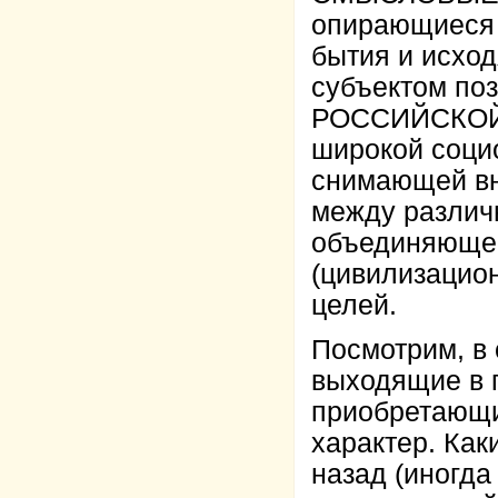
опирающиеся 
бытия и исхо
субъектом по
РОССИЙСКОЙ 
широкой социо
снимающей вн
между различн
объединяющей
(цивилизацион
целей.
Посмотрим, в 
выходящие в п
приобретающ
характер. Как
назад (иногда