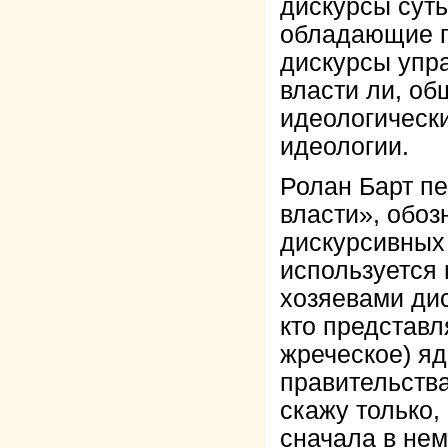
дискурсы суть
обладающие п
дискурсы упра
власти ли, об
идеологическ
идеологии.
Ролан Барт п
власти», обоз
дискурсивных 
используется 
хозяевами дис
кто представл
жреческое) яд
правительства
скажу только,
сначала в нем