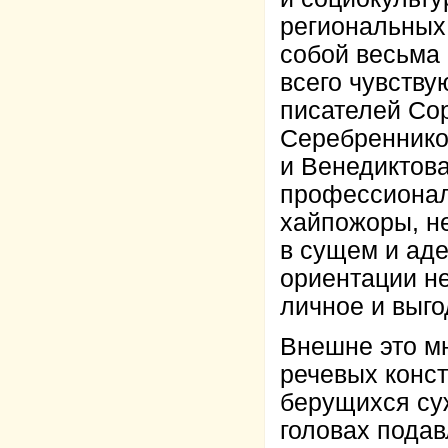
региональных 
собой весьма 
всего чувств
писателей Сор
Серебреннико
и Венедиктова 
профессионал
хайпожоры, н
в сущем и аде
ориентации не
личное и выго
Внешне это м
речевых конст
берущихся суж
головах пода