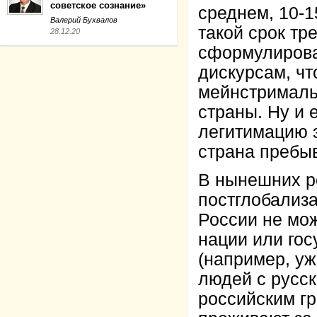
советское сознание»
среднем, 10-1
Валерий Бухвалов
такой срок тр
28.12.20
сформулирова
дискурсам, чт
мейнстрималь
страны. Ну и 
легитимацию э
страна пребыв
В нынешних р
постглобализ
России не мо
нации или гос
(например, уж
людей с русск
российским г