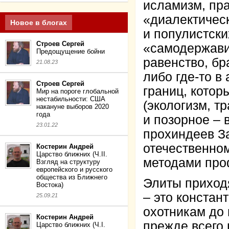
исламизм, пра
«диалектичес
Новое в блогах
и популистск
Строев Сергей
«самодержавие
Предощущение бойни
равенство, брат
21.08.23
либо где-то в
Строев Сергей
границ, кото
Мир на пороге глобальной
нестабильности: США
(экологизм, тр
накануне выборов 2020
года
и позорное – 
23.01.22
прохиндеев За
отечественном
Костерин Андрей
Царство ближних (Ч.II.
методами про
Взгляд на структуру
европейского и русского
общества из Ближнего
Элиты приходя
Востока)
– это констан
25.09.21
охотникам до
Костерин Андрей
прежде всего 
Царство ближних (Ч.I.