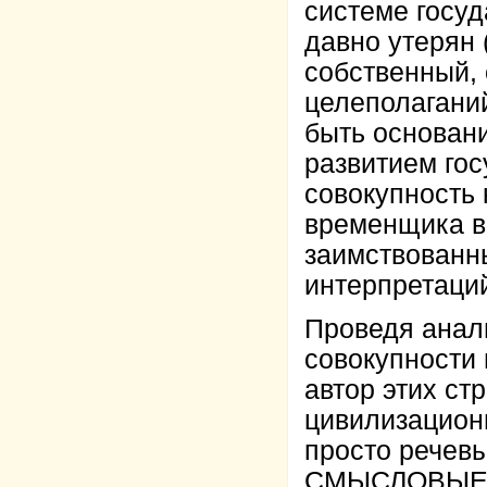
системе госуд
давно утерян 
собственный,
целеполаганий
быть основан
развитием гос
совокупность 
временщика в
заимствованн
интерпретаци
Проведя анали
совокупности
автор этих ст
цивилизацион
просто речевы
СМЫСЛОВЫЕ к