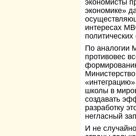
экономисты пр
экономике» да
осуществляющ
интересах МВФ
политических 
По аналогии М
противовес вс
формированию
Министерство
«интеграцию»
школы в миро
создавать эфф
разработку эт
негласный зап
И не случайно