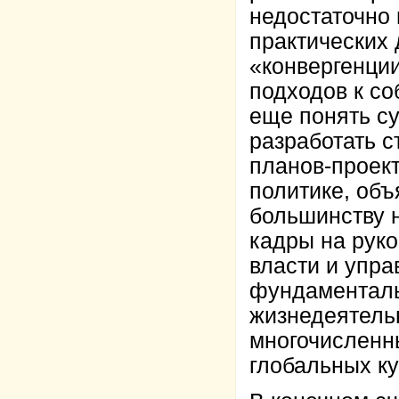
недостаточно 
практических
«конвергенци
подходов к с
еще понять су
разработать с
планов-проек
политике, об
большинству 
кадры на руко
власти и упра
фундаменталь
жизнедеятель
многочисленн
глобальных ку