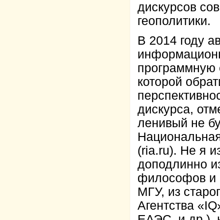
дискурсов сов
геополитики.
В 2014 году а
информационн
программную 
которой обра
перспективнос
дискурса, отме
ленивый не бу
Национальная
(ria.ru). Не 
доподлинно из
философов и 
МГУ, из старо
Агентства «IQ
ЕАЭС, и др.),