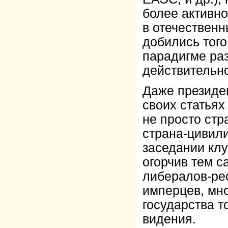
более активн
в отечественн
добились того
парадигме раз
действительно
Даже президен
своих статьях
не просто стр
страна-цивил
заседании клу
огорчив тем с
либералов-рес
имперцев, мно
государства т
видения.