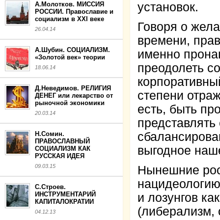
А.Молотков. МИССИЯ
установок.
РОССИИ. Православие и
социализм в XXI веке
Говоря о жел
26.04.14
времени, прав
А.Шубин. СОЦИАЛИЗМ.
именно прона
«Золотой век» теории
преодолеть со
18.06.14
корпоративны
Д.Неведимов. РЕЛИГИЯ
степени отраж
ДЕНЕГ или лекарство от
рыночной экономики
есть, быть пр
20.03.14
представлять 
Н.Сомин.
сбалансиров
ПРАВОСЛАВНЫЙ
выгодное наш
СОЦИАЛИЗМ КАК
РУССКАЯ ИДЕЯ
09.03.15
Нынешние рос
нацидеологию
С.Строев.
ИНСТРУМЕНТАРИЙ
и лозунгов ка
КАПИТАЛОКРАТИИ
(либерализм, 
04.12.13