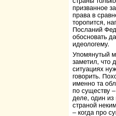
страны тольк
призванное за
права в срав
торопится, на
Посланий Фед
обосновать д
идеологему.
Упомянутый м
заметил, что
ситуациях нуж
говорить. Пох
именно та обл
по существу –
деле, один и
страной неки
– когда про су