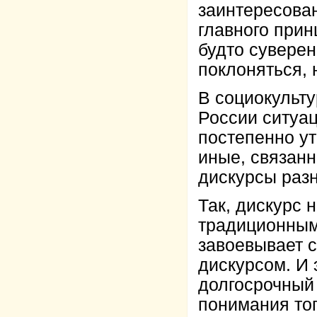
заинтересован
главного принц
будто суверен
поклоняться, 
В социокульту
России ситуац
постепенно у
иные, связан
дискурсы разн
Так, дискурс 
традиционным
завоевывает 
дискурсом. И 
долгосрочный 
понимания тог