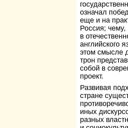
государственн
означал побед
еще и на прак
Россия; чему,
в отечествен
английского я
этом смысле 
трон предста
собой в совре
проект.
Развивая подх
стране сущест
противоречив
иных дискурсо
разных властн
и социокульту