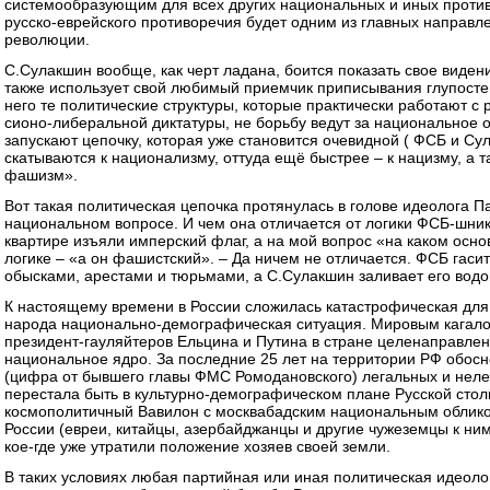
системообразующим для всех других национальных и иных против
русско-еврейского противоречия будет одним из главных направл
революции.
С.Сулакшин вообще, как черт ладана, боится показать свое виден
также использует свой любимый приемчик приписывания глупосте
него те политические структуры, которые практически работают с
сионо-либеральной диктатуры, не борьбу ведут за национальное 
запускают цепочку, которая уже становится очевидной ( ФСБ и Су
скатываются к национализму, оттуда ещё быстрее – к нацизму, а т
фашизм».
Вот такая политическая цепочка протянулась в голове идеолога Па
национальном вопросе. И чем она отличается от логики ФСБ-шник
квартире изъяли имперский флаг, а на мой вопрос «на каком осно
логике – «а он фашистский». – Да ничем не отличается. ФСБ гаси
обысками, арестами и тюрьмами, а С.Сулакшин заливает его водой
К настоящему времени в России сложилась катастрофическая для
народа национально-демографическая ситуация. Мировым кагал
президент-гауляйтеров Ельцина и Путина в стране целенаправле
национальное ядро. За последние 25 лет на территории РФ обос
(цифра от бывшего главы ФМС Ромодановского) легальных и неле
перестала быть в культурно-демографическом плане Русской стол
космополитичный Вавилон с москвабадским национальным облико
России (евреи, китайцы, азербайджанцы и другие чужеземцы к ним
кое-где уже утратили положение хозяев своей земли.
В таких условиях любая партийная или иная политическая идеол