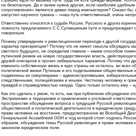
страшно идти по вашему пути, будь он хоть трижды верным, поэто
но безопасную. Да и зачем нужна другая, если наиболее удобным
сопротивления» является диван перед компьютером? Сказал бы, и 
напустил научного тумана – «наш путь ответственный, очень неп
Ответственно относятся к судьбе России, Русского и другиз коренны
ложность предлагаемого С.С.Сулакшиным пути и предупреждает о
говорильни.
Почему утверждение о революционном переходе к другой госуда
характер прескрипции? Потому что не имеет смысла обсуждать ка
светлого будущего, не определив главное – каким способом пом
путинский режим на новую государственную власть, действующего 
друзей-олигархов и прочих либеральных паразитов. Потому что д
изменить собственную жизнь и курс страны не осталось: во всех о
политической жизни Путиным и его подельниками общественные 
подменены их симулякрами – административными, избирательным
следственными, полицейскими и иными. Честному человеку и гра
правдой и справедливостью некуда. Одно только осталось ему – 
Как это сделать с умом, то есть, как при публичном обсуждении э
Экстремизме и терроризме и привлечения к уголовной ответствен
пространстве обсуждение вопроса о грядущей Русской революции 
общественной и политической деятельности в юридическую среду, 
права человека на восстание, предусмотренное во Всеобщей Дек
Генеральной Ассамблеей ООН и под которой стоит подпись Росси
образом, обсуждение темы Русской революции и права человека н
законном юридическом поле.