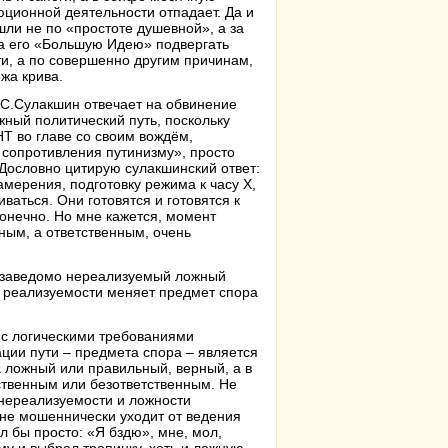
люционной деятельности отпадает. Да и
ли не по «простоте душевной», а за
за его «Большую Идею» подвергать
ти, а по совершенно другим причинам,
жа крива.
.С.Сулакшин отвечает на обвинение
ный политический путь, поскольку
Т во главе со своим вождём,
 сопротивления путинизму», просто
 Дословно цитирую сулакшинский ответ:
амерения, подготовку режима к часу Х,
ваться. Они готовятся и готовятся к
онечно. Но мне кажется, момент
ным, а ответственным, очень
на заведомо нереализуемый ложный
ой реализуемости меняет предмет спора
 с логическими требованиями
ции пути – предмета спора – является
а ложный или правильный, верный, а в
тственным или безответственным. Не
 нереализуемости и ложности
ане мошеннически уходит от ведения
л бы просто: «Я бздю», мне, мол,