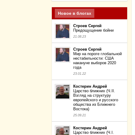
Новое в блогах
Строев Сергей
Предощущение бойни
21.08.23
Строев Сергей
Мир на пороге глобальной
нестабильности: США
накануне выборов 2020
года
23.01.22
Костерин Андрей
Царство ближних (Ч.II.
Взгляд на структуру
европейского и русского
общества из Ближнего
Востока)
25.09.21
Костерин Андрей
Царство ближних (Ч.I.