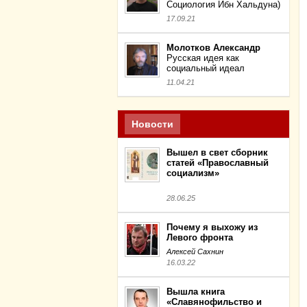
Социология Ибн Хальдуна)
17.09.21
Молотков Александр
Русская идея как
социальный идеал
11.04.21
Новости
Вышел в свет сборник
статей «Православный
социализм»
28.06.25
Почему я выхожу из
Левого фронта
Алексей Сахнин
16.03.22
Вышла книга
«Славянофильство и