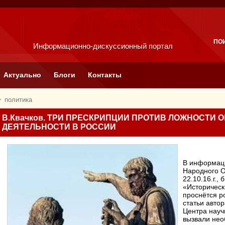
ПО
Информационно-дискуссионный портал
Актуально
Блоги
Контакты
политика
В.Квачков. ТРИ ПРЕСКРИПЦИИ ПРОТИВ ЛОЖНОСТИ
ДЕЯТЕЛЬНОСТИ В РОССИИ
В информац
Народного О
22.10.16.г.,
«Историческ
проснётся р
статьи автор
Центра науч
вызвали нео