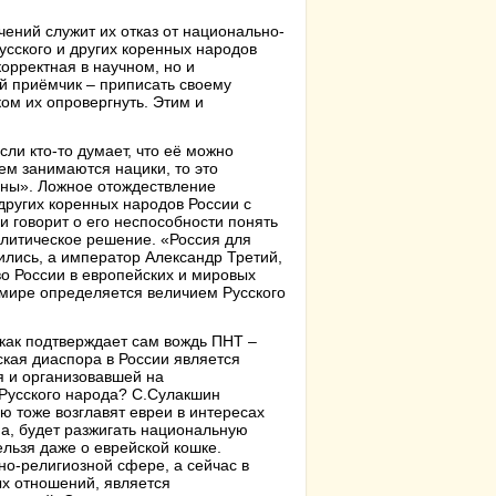
ений служит их отказ от национально-
сского и других коренных народов
орректная в научном, но и
ий приёмчик – приписать своему
ком их опровергнуть. Этим и
ли кто-то думает, что её можно
ем занимаются нацики, то это
аны». Ложное отождествление
ругих коренных народов России с
говорит о его неспособности понять
олитическое решение. «Россия для
зились, а император Александр Третий,
во России в европейских и мировых
мире определяется величием Русского
как подтверждает сам вождь ПНТ –
кая диаспора в России является
 и организовавшей на
 Русского народа? С.Сулакшин
ю тоже возглавят евреи в интересах
а, будет разжигать национальную
нельзя даже о еврейской кошке.
но-религиозной сфере, а сейчас в
ых отношений, является