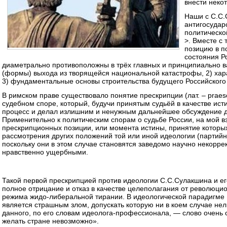
внести неко
Наши с С.С.
антигосудар
политическо
>. Вместе с
позицию в п
состояния Р
диаметрально противоположны в трёх главных и принципиально ва
(формы) выхода из творящейся национальной катастрофы, 2) хар
3) фундаментальные основы строительства будущего Российского 
В римском праве существовало понятие прескрипции (лат. – praesc
судебном споре, который, будучи принятым судьёй в качестве ис
процесс и делал излишним и ненужным дальнейшее обсуждение д
Применительно к политическим спорам о судьбе России, на мой вз
прескрипционных позиции, или момента истины, принятие которы
рассмотрения других положений той или иной идеологии (партий
поскольку они в этом случае становятся заведомо научно некорр
нравственно ущербными.
Такой первой прескрипцией против идеологии С.С.Сулакшина и ег
полное отрицание и отказ в качестве целеполагания от революц
режима жидо-либеральной тирании. В идеологической парадигме
является страшным злом, допускать которую ни в коем случае не
данного, по его словам идеолога-профессионала, — слово очень 
желать стране невозможно».