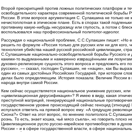
Второй прескрипцией против ложных политических платформ и теч
освободительного характера современной политической борьбы Ру
России. В этом вопросе аргументация С. Сулакшина не только не к
нечистоплотная в этическом плане. Есть в спорах такой подленьк
противнику какую-нибудь несуразицу или глупость, а потом с блес
воспользовался наш профессиональный политолог-идеолог.
Рассуждая о национальной проблеме, С.С.Сулакшин пишет: «Но ес
решить по формуле «Россия только для русских или ни для кого, ч
технология убийства нашей русской российской цивилизации, стр
С.Сулакшиным национально-освободительной борьбы Русского и д
какими-то выдуманными и намеренно извращёнными им лозунгами 
духовно-религиозную сущность этого вопроса и предложить его п
русских», — сказал, господин Сулакшин, не «нацик», как Вы выра
один из самых достойных Российских Государей, при котором сло
делах было определяющим. История показала: Величие России в 
народа внутри самой России.
Кем сейчас осуществляется национальное унижение русских, или 
«цивилизационная дерусификация»? Я имею в виду, какая этничес
преступной матрицей, генерирующей национальные противоречия
государственном уровне происходящий сейчас геноцид (этноцид)
испугался ответить на прямой вопрос ему: «А грядущую революци
Сиона?» Ответ на этот вопрос, по мнению политолога С.Сулакшин
рознь. То есть, знает кошка, чьё мясо съела», но говорить плохо 
Цивилизационное русло русско-еврейское противоборство в духов
России – и в сфере государственной власти, в сфере национальн