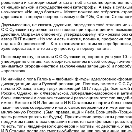
революции и категорический отказ от неё в качестве единственно
от национальной и государственной катастрофы. А ведь в сулакш
называется «Не надо бояться». Может пожелание отбросить страх
адресовать в первую очередь самому себе? Эх, Степан Степано
Двусмысленно, не сказать двулично, определив своё отношение к
С.С.Сулакшин пустился во все тяжкие при характеристике возмож
действия. Возражая оппоненту, утверждающему, что «режим без св
автор ПНТ пишет: «Но что и есть миссия, позиция, профессия поп
под такой профессией… Кто-то занимается этим за серебренники, 
хуже воровства, кто-то за эту простоту в тюрьму попал».
Поскольку за эту, по мысли С.С.Сулакшина, «простоту» я уже 10-ы
утверждение считаю, как говорится, камнем в свой огород, точнее 
заниматься огородничеством заключенным запрещено) и попробую
«простаков».
Но начнём с попа Гапона – любимой фигуры идеологов-конформи
дискредитации идеи Русской революции. Поэтому вместе с С.С.С
начало XX века, в канун двух революций 1917 года. Да, был тако
России. Однако, ни к Февральской, либерально-масонской и антим
большевистской и социалистической революциям этот тип людей-
имеет. Вместе с В.И.Лениным и И.В.Сталиным в партии большеви
тысяч человек совершенно иного, самоотверженного и жертвенног
миллионную Россию. (Был, правда, ещё и Леба Бронштейн-Троцкий
здесь рассматривать не будем). Практические результаты революц
предметом нашего исследования является сам феномен революци
то есть, типы людей-революционеров и мотивы их действий. У вел
И.В.Сталина после его смерти-убийства нашли поношенные шинел