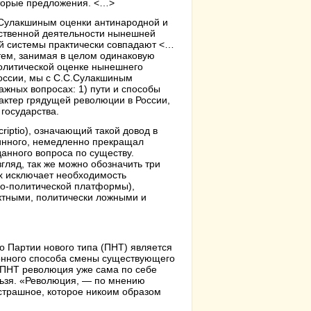
торые предложения. <…>
Сулакшиным оценки антинародной и
ственной деятельности нынешней
й системы практически совпадают <…
 тем, занимая в целом одинаковую
олитической оценке нынешнего
оссии, мы с С.С.Сулакшиным
жных вопросах: 1) пути и способы
актер грядущей революции в России,
государства.
riptio), означающий такой довод в
тинного, немедленно прекращал
анного вопроса по существу.
гляд, так же можно обозначить три
х исключает необходимость
но-политической платформы),
ектными, политически ложными и
о Партии нового типа (ПНТ) является
ионного способа смены существующего
 ПНТ революция уже сама по себе
льзя. «Революция, — по мнению
страшное, которое никоим образом