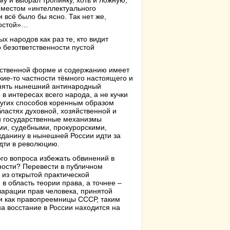
му и выбрал тропинку, хоть и ложную,
 местом «интеллектуального
всё было бы ясно. Так нет же,
ростой»…
х народов как раз те, кто видит
 безответственности пустой
рственной форме и содержанию имеет
кие-то частности тёмного настоящего и
енять нынешний антинародный
в интересах всего народа, а не кучки
ругих способов коренным образом
бластях духовной, хозяйственной и
и государственные механизмы
и, судебными, прокурорскими,
жданину в нынешней России идти за
идти в революцию.
того вопроса избежать обвинений в
ности? Перевести в публичном
из открытой практической
в область теории права, а точнее –
ларации прав человека, принятой
и как правопреемницы СССР, таким
а восстание в России находится на