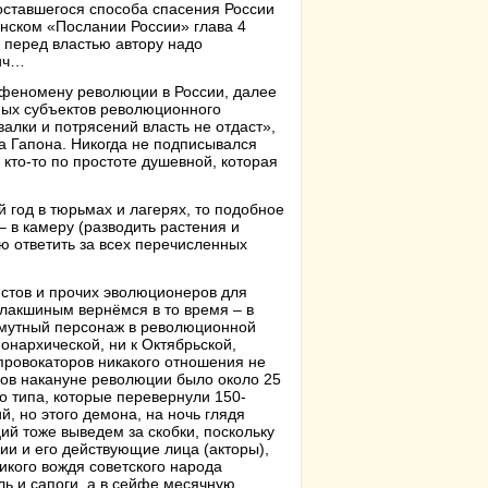
 оставшегося способа спасения России
инском «Послании России» глава 4
 перед властью автору надо
вич…
 феномену революции в России, далее
ных субъектов революционного
алки и потрясений власть не отдаст»,
а Гапона. Никогда не подписывался
кто-то по простоте душевной, которая
й год в тюрьмах и лагерях, то подобное
– в камеру (разводить растения и
 ответить за всех перечисленных
стов и прочих эволюционеров для
улакшиным вернёмся в то время – в
й мутный персонаж в революционной
онархической, ни к Октябрьской,
провокаторов никакого отношения не
ков накануне революции было около 25
о типа, которые перевернули 150-
, но этого демона, на ночь глядя
ий тоже выведем за скобки, поскольку
и и его действующие лица (акторы),
икого вождя советского народа
ь и сапоги, а в сейфе месячную