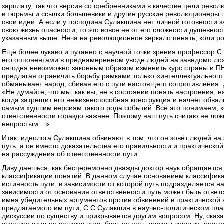
зарплату, так что версия со сребренниками в качестве цели рево
в тюрьмы и ссылки большевики и другие русские революционеры ш
свои идеи. А если у господина Сулакшина нет личной готовности 
свою жизнь опасности, то это вовсе не от его сложности душевнос
указанным выше. Неча на революционное зеркало пенять, коли ро
Ещё более лукаво и путанно с научной точки зрения профессор С
его оппонентами в преднамеренном уводе людей на заведомо лож
сегодня невозможно законным образом изменить курс страны и ПН
предлагая ограничить борьбу рамками только «интеллектуального
обманывает народ, сбивая его с пути настоящего сопротивления.
«Не думайте, что мы, как вы, не в состоянии понять настроения, н
когда затрещит его нежизнеспособная конструкция и начнёт обвали
самым худшим версиям такого рода событий. Всё это понимаем, к
ответственности гораздо важнее. Поэтому наш путь считаю не лож
непростым…»
Итак, идеолога Сулакшина обвиняют в том, что он зовёт людей 
путь, а он вместо доказательства его правильности и практическ
на рассуждения об ответственности пути.
Диву даешься, как бесцеремонно дважды доктор наук обращается
классификации понятий. В данном случае основанием классифика
истинность пути, в зависимости от которой путь подразделяется н
зависимости от основания ответственности путь может быть отве
имея убедительных аргументов против обвинений в практической
предлагаемого им пути, С.С.Сулакшин в научно-политическом пл
дискуссии по существу и прикрывается другим вопросом. Ну, сказа