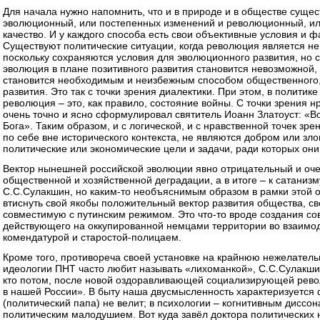
Для начала нужно напомнить, что и в природе и в обществе сущес
эволюционный, или постепенных изменений и революционный, или
качество. И у каждого способа есть свои объективные условия и 
Существуют политические ситуации, когда революция является нец
поскольку сохраняются условия для эволюционного развития, но 
эволюция в плане позитивного развития становится невозможной, 
становится необходимым и неизбежным способом общественного,
развития. Это так с точки зрения диалектики. При этом, в политик
революция – это, как правило, состояние войны. С точки зрения н
очень точно и ясно сформулировал святитель Иоанн Златоуст: «В
Бога». Таким образом, и с логической, и с нравственной точек зр
по себе вне исторического контекста, не являются добром или зл
политические или экономические цели и задачи, ради которых он
Вектор нынешней российской эволюции явно отрицательный и очев
общественной и хозяйственной деградации, а в итоге – к сатанизм
С.С.Сулакшин, но каким-то необъяснимым образом в рамки этой 
втиснуть свой якобы положительный вектор развития общества, с
совместимую с путинским режимом. Это что-то вроде создания сов
действующего на оккупированной немцами территории во взаимо
комендатурой и старостой-полицаем.
Кроме того, противореча своей установке на крайнюю нежелатель
идеологии ПНТ часто любит называть «лихоманкой», С.С.Сулакшин 
кто потом, после новой оздоравливающей социализирующей рево
в нашей России». В быту наша двусмысленность характеризуется ф
(политический папа) не велит; в психологии – когнитивным диссо
политическим малодушием. Вот куда завёл доктора политических 