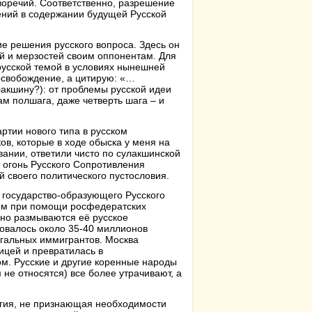
оречий. Соответственно, разрешение
ений в содержании будущей Русской
ие решения русского вопроса. Здесь он
й и мерзостей своим оппонентам. Для
 русской темой в условиях нынешней
освобождение, а цитирую: «…
лакшину?): от проблемы русской идеи
ам полшага, даже четверть шага – и
ртии нового типа в русском
ов, которые в ходе обыска у меня на
вании, ответили чисто по сулакшинской
т огонь Русского Сопротивления
 своего политического пустословия.
 государство-образующего Русского
ом при помощи росфедератских
нно размываются её русское
новалось около 35-40 миллионов
гальных иммигрантов. Москва
ицей и превратилась в
м. Русские и другие коренные народы
 не относятся) все более утрачивают, а
огия, не признающая необходимости