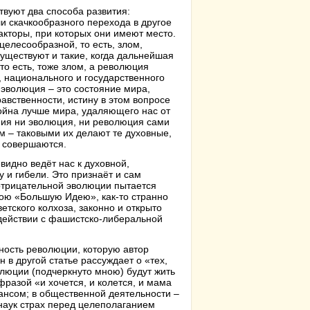
твуют два способа развития:
 скачкообразного перехода в другое
факторы, при которых они имеют место.
елесообразной, то есть, злом,
существуют и такие, когда дальнейшая
то есть, тоже злом, а революция
 национального и государственного
е эволюция – это состояние мира,
равственности, истину в этом вопросе
ойна лучше мира, удаляющего нас от
ения ни эволюция, ни революция сами
ом – таковыми их делают те духовные,
и совершаются.
идно ведёт нас к духовной,
у и гибели. Это признаёт и сам
отрицательной эволюции пытается
вою «Большую Идею», как-то странно
етского колхоза, законно и открыто
действии с фашистско-либеральной
ность революции, которую автор
в другой статье рассуждает о «тех,
люции (подчеркнуто мною) будут жить
разой «и хочется, и колется, и мама
нансом; в общественной деятельности –
наук страх перед целеполаганием