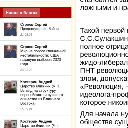
ложными и нр
Новое в блогах
Строев Сергей
Предощущение бойни
Такой первой
21.08.23
С.С.Сулакшина
полное отрица
Строев Сергей
Мир на пороге глобальной
революционно
нестабильности: США
накануне выборов 2020
жидо-либерал
года
ПНТ революци
23.01.22
злом, допуска
Костерин Андрей
«Революция, 
Царство ближних (Ч.II.
Взгляд на структуру
идеолога-про
европейского и русского
общества из Ближнего
которое никои
Востока)
25.09.21
Для начала ну
обществе сущ
Костерин Андрей
Царство ближних (Ч.I.