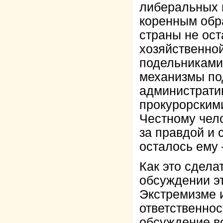
либеральных п
коренным обр
страны не ост
хозяйственной
подельниками
механизмы по
администрати
прокурорским
Честному чел
за правдой и 
осталось ему 
Как это сдела
обсуждении эт
Экстремизме и
ответственнос
обсуждение в