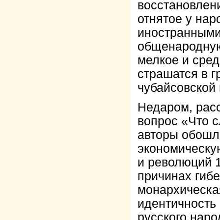
восстановлен
отнятое у на
иностранными
общенародную
мелкое и сред
страшатся в 
чубайсовской 
Недаром, рас
вопрос «Что 
авторы обошл
экономическу
и революций 1
причинах гибе
монархическа
идентичность
русского наро