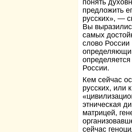
понять духовн
предложить е
русских», — с
Вы выразились
самых достой
слово России
определяющим
определяется
России.
Кем сейчас о
русских, или 
«цивилизацио
этническая ди
матрицей, ге
организовавш
сейчас геноци