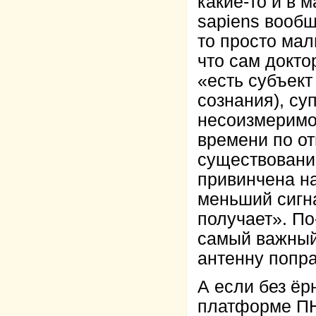
какие-то и в 
sapiens вообщ
то просто мал
что сам докто
«есть субъект
сознания), су
несоизмеримо
времени по о
существовани
привинчена н
меньший сигна
получает». По
самый важный
антенну попр
А если без ёр
платформе ПН