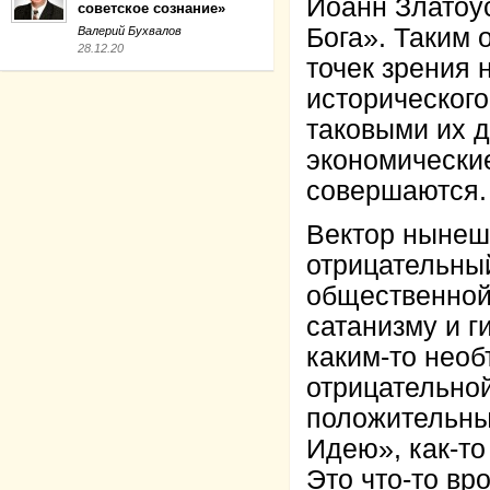
Иоанн Златоу
советское сознание»
Бога». Таким 
Валерий Бухвалов
28.12.20
точек зрения 
исторического
таковыми их д
экономические
совершаются.
Вектор нынеш
отрицательный
общественной 
сатанизму и г
каким-то нео
отрицательной
положительны
Идею», как-т
Это что-то вр