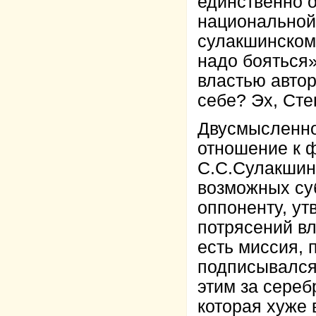
единственно о
национальной 
сулакшинском
надо бояться»
властью автор
себе? Эх, Ст
Двусмысленно,
отношение к 
С.С.Сулакшин 
возможных су
оппоненту, ут
потрясений вл
есть миссия, 
подписывался
этим за сереб
которая хуже 