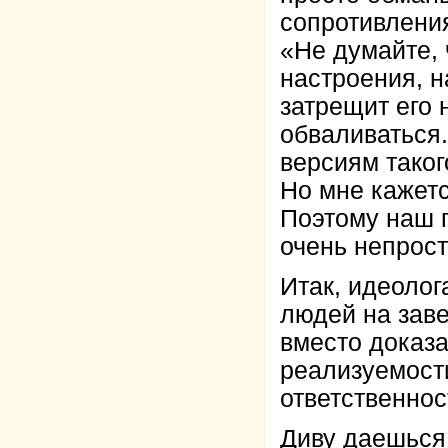
сопротивления
«Не думайте, 
настроения, н
затрещит его 
обваливаться.
версиям таког
Но мне кажетс
Поэтому наш п
очень непро
Итак, идеолог
людей на зав
вместо доказа
реализуемост
ответственнос
Диву даешься