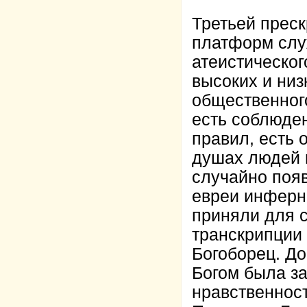
Третьей прес
платформ слу
атеистическо
высоких и низ
общественного
есть соблюде
правил, есть 
душах людей н
случайно появ
евреи инферн
приняли для с
транскрипции 
Богоборец. До
Богом была з
нравственност