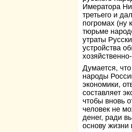
Имератора Ник
третьего и да
погромах (ну 
тюрьме народо
утраты Русск
устройства об
хозяйственно
Думается, что
народы России
экономики, от
составляет эк
чтобы вновь о
человек не мо
денег, ради 
основу жизни 