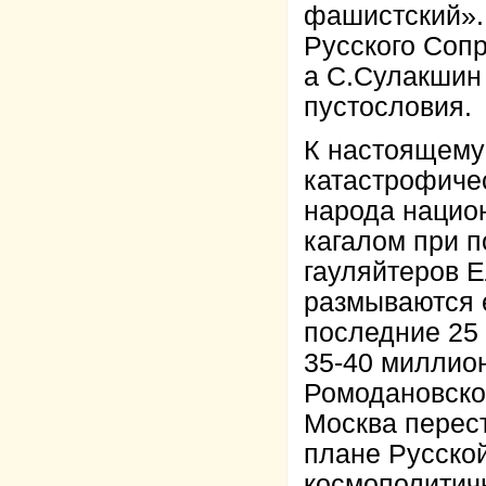
фашистский». 
Русского Соп
а С.Сулакшин 
пустословия.
К настоящему
катастрофиче
народа нацио
кагалом при 
гауляйтеров 
размываются 
последние 25 
35-40 миллио
Ромодановско
Москва перес
плане Русской
космополитич