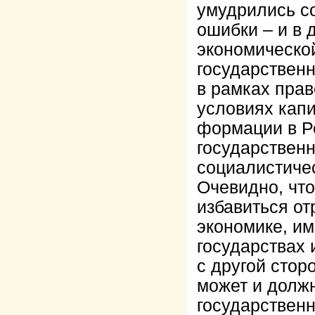
умудрились с
ошибки – и в 
экономической
государствен
в рамках прав
условиях кап
формации в Р
государственн
социалистичес
Очевидно, что
избавиться от
экономике, и
государствах 
с другой стор
может и долж
государствен