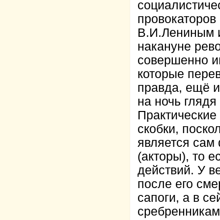
социалистиче
провокаторов 
В.И.Лениным 
накануне рев
совершенно ин
которые пере
правда, ещё и
на ночь глядя
Практические
скобки, поско
является сам
(акторы), то 
действий. У в
после его см
сапоги, а в с
сребренникам