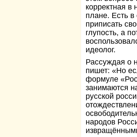
корректная в 
плане. Есть в
приписать сво
глупость, а п
воспользовал
идеолог.
Рассуждая о 
пишет: «Но ес
формуле «Росс
занимаются на
русской росси
отождествлен
освободительн
народов Росс
извращёнными