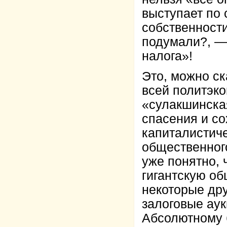
выступает по 
собственности
подумали?, —
налога»!
Это, можно ск
всей политэк
«сулакшинская
спасения и с
капиталистич
общественног
уже понятно, 
гигантскую о
некоторые др
залоговые ау
Абсолютному б