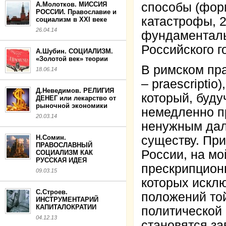
А.Молотков. МИССИЯ
способы (фор
РОССИИ. Православие и
катастрофы, 2
социализм в XXI веке
26.04.14
фундаменталь
Российского г
А.Шубин. СОЦИАЛИЗМ.
«Золотой век» теории
В римском пра
18.06.14
– praescripti
Д.Неведимов. РЕЛИГИЯ
который, буду
ДЕНЕГ или лекарство от
рыночной экономики
немедленно п
20.03.14
ненужным дал
Н.Сомин.
существу. При
ПРАВОСЛАВНЫЙ
России, на мо
СОЦИАЛИЗМ КАК
РУССКАЯ ИДЕЯ
прескрипцион
09.03.15
которых искл
С.Строев.
положений той
ИНСТРУМЕНТАРИЙ
КАПИТАЛОКРАТИИ
политической 
04.12.13
становятся з