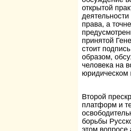
открытой пра
деятельности 
права, а точн
предусмотрен
принятой Ген
стоит подпис
образом, обс
человека на в
юридическом 
Второй преск
платформ и те
освободитель
борьбы Русско
этом вопросе 