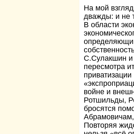
На мой взгляд
дважды: и не т
В области эко
экономическо
определяющим 
собственность
С.Сулакшин и 
пересмотра и
приватизации 
«экспроприаци
войне и внешн
Ротшильды, Ро
бросятся пом
Абрамовичам, 
Повторяя жид
нельзя «всё о