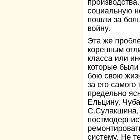
производства.
социальную н
пошли за бол
войну.
Эта же пробле
коренным отли
класса или ин
которые были 
бою свою жизн
за его самого
предельно ясн
Ельцину, Чуба
С.Сулакшина, 
постмодернис
ремонтироват
систему. Не т