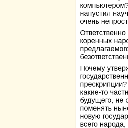
компьютером? 
напустил науч
очень непрос
Ответственно 
коренных наро
предлагаемог
безответствен
Почему утвер
государствен
прескрипции?
какие-то част
будущего, не 
поменять нын
новую государ
всего народа,