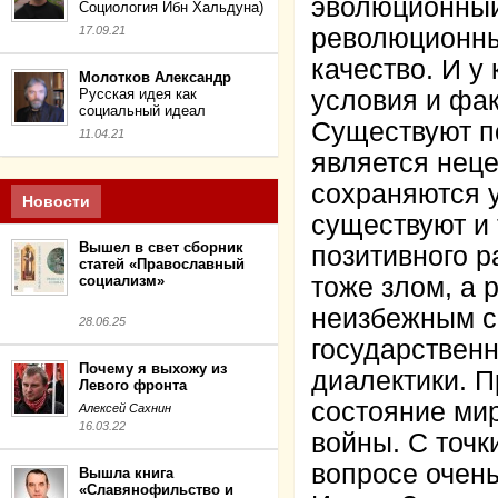
эволюционный
Социология Ибн Хальдуна)
17.09.21
революционный
качество. И у
Молотков Александр
Русская идея как
условия и фак
социальный идеал
Существуют п
11.04.21
является неце
сохраняются у
Новости
существуют и 
Вышел в свет сборник
позитивного р
статей «Православный
социализм»
тоже злом, а
неизбежным с
28.06.25
государственн
Почему я выхожу из
диалектики. П
Левого фронта
состояние мир
Алексей Сахнин
16.03.22
войны. С точк
вопросе очень
Вышла книга
«Славянофильство и