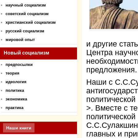
научный социализм
советский социализм
христианский социализм
русский социализм
мировой опыт
и другие стат
Центра научн
Новый социализм
необходимость
предпосылки
предложения
теория
Наши с С.С.С
идеология
антигосударс
политика
политической
экономика
>. Вместе с т
практика
политической
С.С.Сулакшин
Наши книги
главных и при