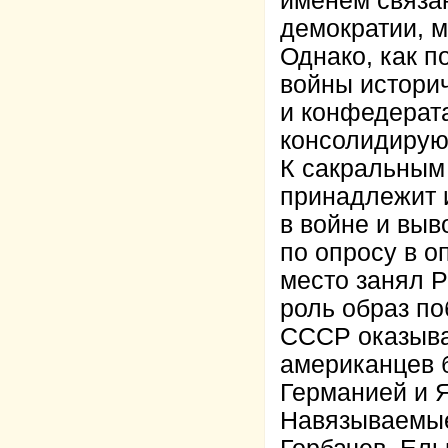
именем связан
демократии, 
Однако, как 
войны истори
и конфедерата
консолидирую
К сакральным
принадлежит 
в войне и вы
по опросу в 
место занял Р
роль образ по
СССР оказывае
американцев 
Германией и 
Навязываемые