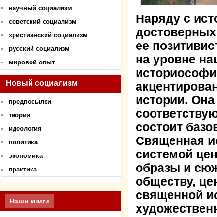
научный социализм
Наряду с ист
советский социализм
достоверных
христианский социализм
ее позитивис
русский социализм
на уровне на
мировой опыт
историософи
Новый социализм
акцентирован
истории. Она
предпосылки
соответствую
теория
состоит базо
идеология
Священная и
политика
системой цен
экономика
образы и сю
практика
обществу, це
священной ис
Наши книги
художественн