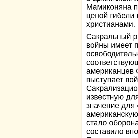
Мамиконяна пр
ценой гибели 
христианами.
Сакральный р
войны имеет 
освободитель
соответствую
американцев 
выступает во
Сакрализацио
известную дл
значение для
американскую
стало оборона
составило впо