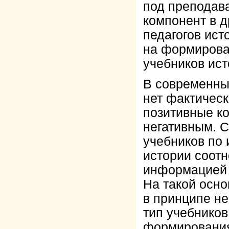
под преподав
компонент в 
педагогов ист
на формирова
учебников ист
В современных
нет фактическ
позитивные ко
негативным. 
учебников по 
истории соот
информацией 3
На такой осн
в принципе н
тип учебников
формирования