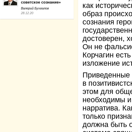
советское сознание»
как историчес
Валерий Бухвалов
образ происхо
28.12.20
сознания геро
государственн
достоверен, х
Он не фальсиф
Корчагин ест
изложение ист
Приведенные 
в позитивистс
этом для общ
необходимы и 
нарратива. Ка
только призна
должна быть 