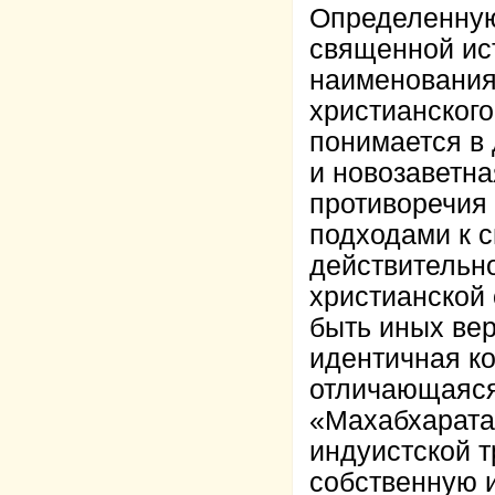
Определенную
священной ис
наименования
христианског
понимается в
и новозаветна
противоречия
подходами к с
действительн
христианской 
быть иных вер
идентичная к
отличающаяся
«Махабхарата
индуистской т
собственную 