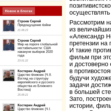
позитивистско
Новое в блогах
осуществлять
Рассмотрим на
Строев Сергей
Предощущение бойни
из величайши
21.08.23
«Александр Н
Строев Сергей
претензии на 
Мир на пороге глобальной
нестабильности: США
И такие проти
накануне выборов 2020
года
фильм при эт
23.01.22
и достоверно
в противостоя
Костерин Андрей
Царство ближних (Ч.II.
будучи художе
Взгляд на структуру
европейского и русского
задачи достиж
общества из Ближнего
Востока)
в большей сте
25.09.21
Зато, построе
истории, фил
Костерин Андрей
Царство ближних (Ч.I.