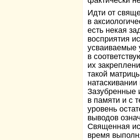
фактически н
Идти от свяще
в аксиологиче
есть некая з
восприятия ис
усваиваемые 
в соответств
их закреплени
такой матрицы
натаскивании 
Зазубренные 
в памяти и с 
уровень остат
выводов озна
Священная ист
время выполн