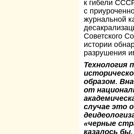
к гибели СССР
с приуроченн
журнальной ка
десакрализаци
Советского Со
истории обнар
разрушения и
Технология 
историческо
образом. Вн
от национал
академическ
случае это 
деидеологиз
«черные стр
казалось бы