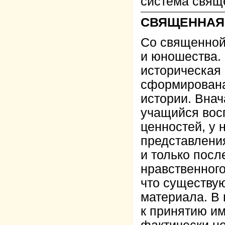
система свящ
СВЯЩЕННАЯ 
Со священной 
и юношества.
историческая 
сформирована
истории. Вна
учащийся вос
ценностей, у
представления
и только пос
нравственного
что существую
материала. В 
к принятию и