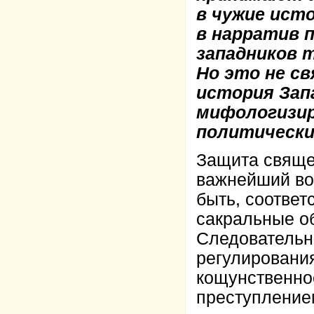
в чужие ист
в нарратив 
западников 
Но это не с
история Зап
мифологизир
политически
Защита свяще
важнейший во
быть, соотве
сакральные о
Следовательно
регулировани
кощунственно
преступление