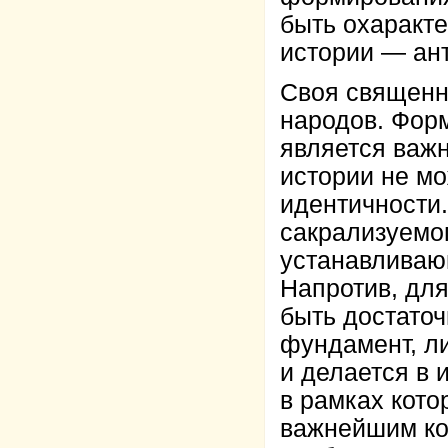
быть охаракт
истории — ан
Своя священна
народов. Фор
является важ
истории не м
идентичности.
сакрализуемо
устанавливаю
Напротив, дл
быть достато
фундамент, л
и делается в
в рамках кот
важнейшим ко