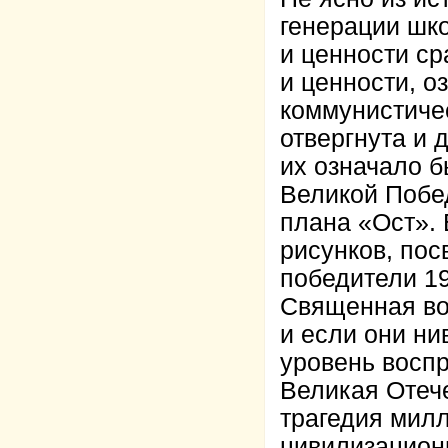
генерации шк
и ценности ср
и ценности, о
коммунистичес
отвергнута и 
их означало б
Великой Побе
плана «Ост». 
рисунков, пос
победители 1
Священная во
и если они ни
уровень восп
Великая Отеч
трагедия милл
цивилизационн