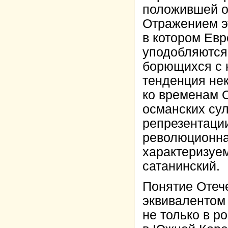
положившей о
Отражением эт
в котором Евр
уподобляются 
борющихся с 
тенденция нек
ко временам 
османских су
репрезентаци
революционна
характеризуем
сатанинский.
Понятие Отеч
эквивалентом
не только в р