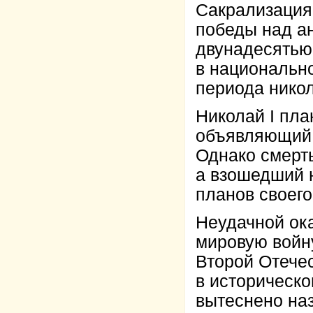
Сакрализация
победы над а
двунадесятью
в национальн
периода никол
Николай I пла
объявляющий 
Однако смерт
а взошедший н
планов своего
Неудачной ок
мировую войн
Второй Отече
в историческо
вытеснено на