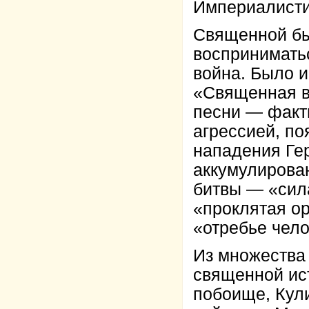
Империалисти
Священной бы
воспринимать
война. Было 
«Священная в
песни — факт
агрессией, по
нападения Ге
аккумулирова
битвы — «сила
«проклятая ор
«отребье чело
Из множества
священной ис
побоище, Кул