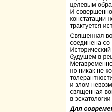
целевым образ
И совершенно
констатации н
трактуется ис
Священная во
соединена со 
Исторический
будущем в ре
Мегавременно
но никак не к
толерантност
и злом невозм
священная во
в эсхатологии
Для совреме