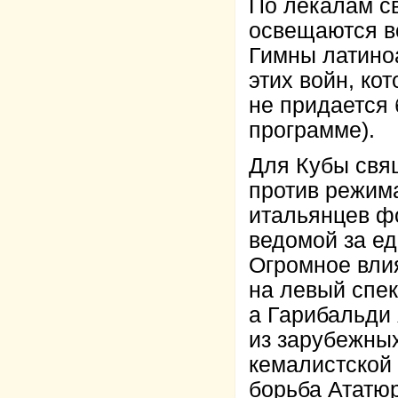
По лекалам с
освещаются в
Гимны латино
этих войн, ко
не придается 
программе).
Для Кубы свя
против режим
итальянцев ф
ведомой за е
Огромное влия
на левый спе
а Гарибальди
из зарубежных
кемалистской
борьба Ататюр