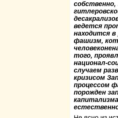
собственно, 
гитлеровско
десакрализо
ведется про
находится в
фашизм, кот
человеконен
того, прояв
национал-со
случаем раз
кризисом За
процессом ф
порожден за
капитализма
естественно
Не ясно из ис