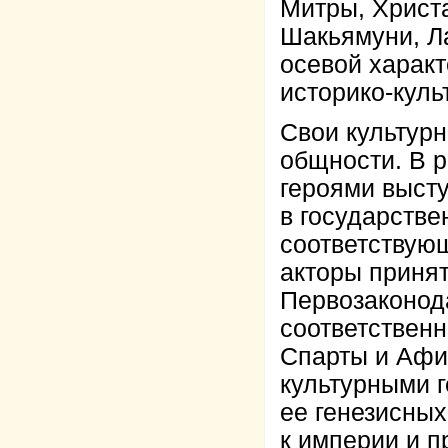
Митры, Христ
Шакьямуни, Л
осевой харак
историко-кул
Свои культур
общности. В 
героями высту
в государств
соответствую
акторы принят
Первозаконод
соответствен
Спарты и Афи
культурными 
ее генезисны
к империи и п