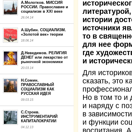
историческог
А.Молотков. МИССИЯ
РОССИИ. Православие и
литературой,
социализм в XXI веке
26.04.14
истории дост
источники я
А.Шубин. СОЦИАЛИЗМ.
«Золотой век» теории
то в священн
18.06.14
для нее фор
где художест
Д.Неведимов. РЕЛИГИЯ
ДЕНЕГ или лекарство от
и историческ
рыночной экономики
20.03.14
Для историков
сказать, это 
Н.Сомин.
ПРАВОСЛАВНЫЙ
профессионал
СОЦИАЛИЗМ КАК
РУССКАЯ ИДЕЯ
Но в том то и
09.03.15
и наряду с по
С.Строев.
в зависимости
ИНСТРУМЕНТАРИЙ
и функции соц
КАПИТАЛОКРАТИИ
04.12.13
воспитания. А