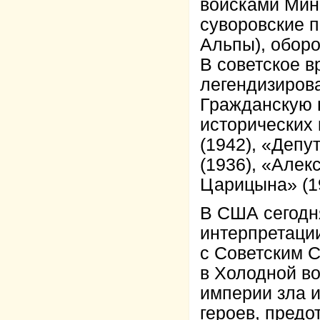
войсками Мини
суворовские п
Альпы), оборо
В советское 
легендизирова
Гражданскую 
исторических
(1942), «Депу
(1936), «Алек
Царицына» (19
В США сегодн
интерпретаци
с Советским 
в Холодной в
империи зла и
героев, пред