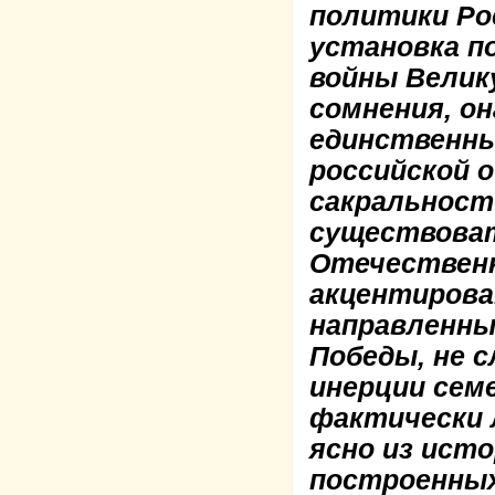
политики Ро
установка п
войны Велик
сомнения, о
единственн
российской 
сакральност
существоват
Отечественн
акцентиров
направленны
Победы, не с
инерции сем
фактически 
ясно из ист
построенных 