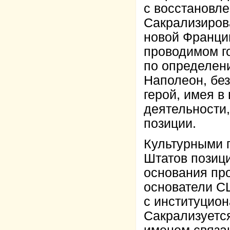
с восстановл
Сакрализирова
новой Франции
проводимом г
по определен
Наполеон, без
герой, имея в
деятельности,
позиции.
Культурными 
Штатов позиц
основания про
основатели С
с институцион
Сакрализуется