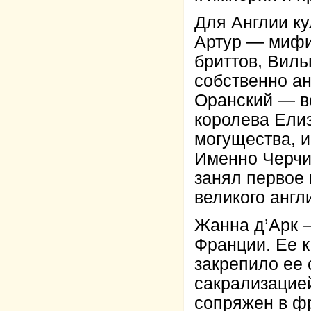
Для Англии к
Артур — мифи
бриттов, Вил
собственно ан
Оранский — в
королева Елиз
могущества, и
Именно Черчил
занял первое
великого англ
Жанна д’Арк 
Франции. Ее к
закрепило ее
сакрализацие
сопряжен в ф