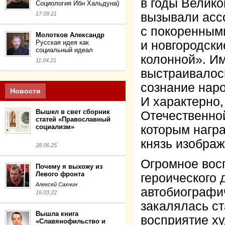
в годы Велик
Социология Ибн Хальдуна)
17.09.21
вызывали асс
с покоренным
Молотков Александр
Русская идея как
и новгородски
социальный идеал
колонной». И
11.04.21
выстраивалос
сознание наро
Новости
И характерно,
Вышел в свет сборник
Отечественно
статей «Православный
социализм»
которым нагр
князь изображ
28.06.25
Огромное вос
Почему я выхожу из
Левого фронта
героического 
Алексей Сахнин
автобиографи
16.03.22
закалялась ст
Вышла книга
восприятие х
«Славянофильство и