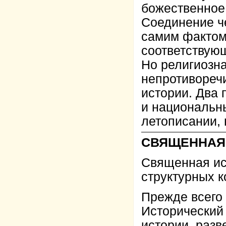
божественное 
Соединение ч
самим фактом
соответствующ
Но религиозн
непротивореч
истории. Два
и национальны
летописании, 
СВЯЩЕННАЯ
Священная ис
структурных к
Прежде всего
Исторический
истории, разв