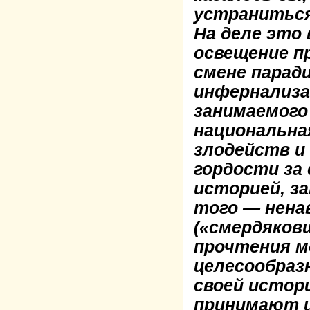
устраниться
На деле это
освещение п
смене парад
инфернализа
занимаемого
национальна
злодейств и
гордости за
историей, з
того — нена
(«смердяков
прочтения м
целесообраз
своей истори
принимают 