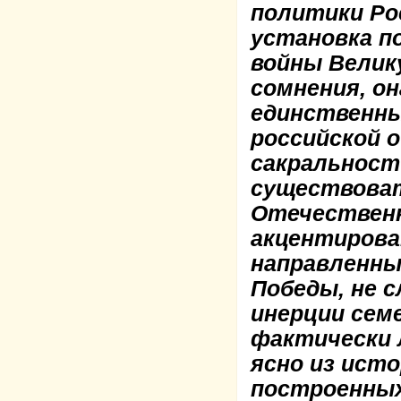
политики Ро
установка п
войны Велик
сомнения, о
единственн
российской 
сакральност
существоват
Отечественн
акцентиров
направленны
Победы, не с
инерции сем
фактически 
ясно из ист
построенных 