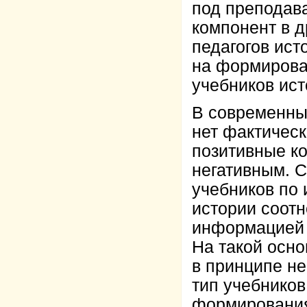
под преподав
компонент в 
педагогов ист
на формирова
учебников ист
В современных
нет фактическ
позитивные ко
негативным. 
учебников по 
истории соот
информацией 3
На такой осн
в принципе н
тип учебников
формирования