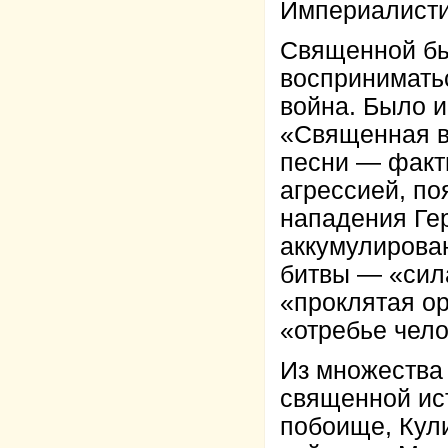
Империалисти
Священной бы
воспринимать
война. Было 
«Священная в
песни — факт
агрессией, по
нападения Ге
аккумулирова
битвы — «сила
«проклятая ор
«отребье чело
Из множества
священной ис
побоище, Кул