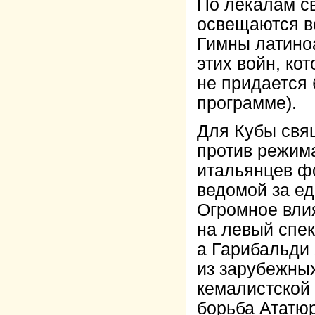
По лекалам с
освещаются в
Гимны латино
этих войн, ко
не придается 
программе).
Для Кубы свя
против режим
итальянцев ф
ведомой за е
Огромное влия
на левый спе
а Гарибальди
из зарубежных
кемалистской
борьба Ататюр