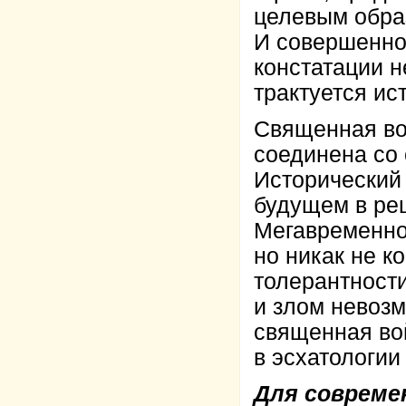
целевым образ
И совершенно
констатации н
трактуется ис
Священная во
соединена со 
Исторический
будущем в ре
Мегавременно
но никак не к
толерантност
и злом невозм
священная во
в эсхатологии
Для совреме