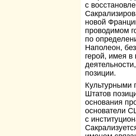
с восстановл
Сакрализирова
новой Франции
проводимом г
по определен
Наполеон, без
герой, имея в
деятельности,
позиции.
Культурными 
Штатов позиц
основания про
основатели С
с институцион
Сакрализуется