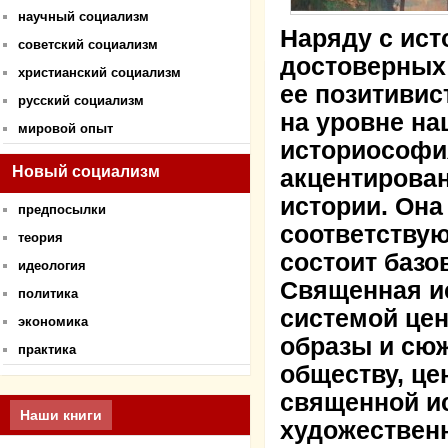
научный социализм
Наряду с ист
советский социализм
достоверных
христианский социализм
ее позитивис
русский социализм
на уровне на
мировой опыт
историософи
Новый социализм
акцентирован
истории. Она
предпосылки
соответствую
теория
состоит базо
идеология
Священная и
политика
системой цен
экономика
образы и сю
практика
обществу, це
священной ис
Наши книги
художественн