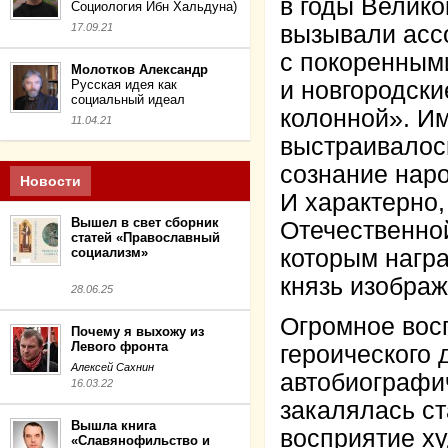
в годы Велик
Социология Ибн Хальдуна)
17.09.21
вызывали асс
с покоренным
Молотков Александр
Русская идея как
и новгородски
социальный идеал
колонной». И
11.04.21
выстраивалос
сознание наро
Новости
И характерно,
Вышел в свет сборник
Отечественно
статей «Православный
социализм»
которым нагр
князь изображ
28.06.25
Огромное вос
Почему я выхожу из
Левого фронта
героического 
Алексей Сахнин
автобиографи
16.03.22
закалялась ст
Вышла книга
восприятие х
«Славянофильство и