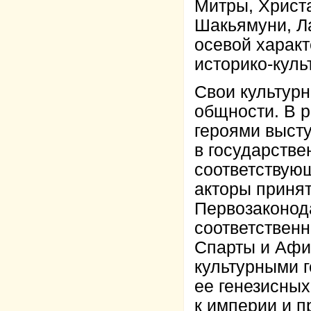
Митры, Христ
Шакьямуни, Л
осевой харак
историко-кул
Свои культур
общности. В 
героями высту
в государств
соответствую
акторы принят
Первозаконод
соответствен
Спарты и Афи
культурными 
ее генезисны
к империи и п