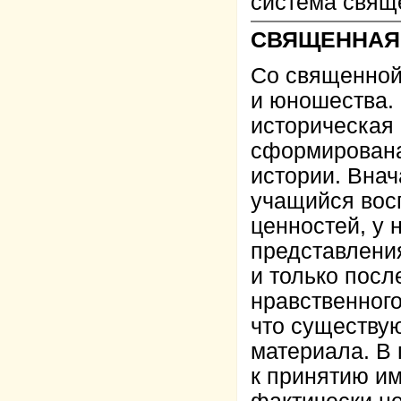
система свящ
СВЯЩЕННАЯ 
Со священной 
и юношества.
историческая 
сформирована
истории. Вна
учащийся вос
ценностей, у
представления
и только пос
нравственного
что существую
материала. В 
к принятию и