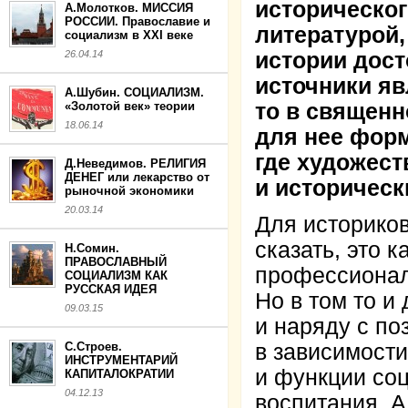
историческог
А.Молотков. МИССИЯ
РОССИИ. Православие и
литературой,
социализм в XXI веке
26.04.14
истории дост
источники я
А.Шубин. СОЦИАЛИЗМ.
«Золотой век» теории
то в священн
18.06.14
для нее фор
где художест
Д.Неведимов. РЕЛИГИЯ
ДЕНЕГ или лекарство от
и историческ
рыночной экономики
20.03.14
Для историков
сказать, это 
Н.Сомин.
ПРАВОСЛАВНЫЙ
профессионал
СОЦИАЛИЗМ КАК
РУССКАЯ ИДЕЯ
Но в том то и
09.03.15
и наряду с по
С.Строев.
в зависимости
ИНСТРУМЕНТАРИЙ
и функции соц
КАПИТАЛОКРАТИИ
04.12.13
воспитания. А