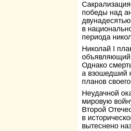
Сакрализация
победы над а
двунадесятью
в национальн
периода никол
Николай I пла
объявляющий 
Однако смерт
а взошедший н
планов своего
Неудачной ок
мировую войн
Второй Отече
в историческо
вытеснено на