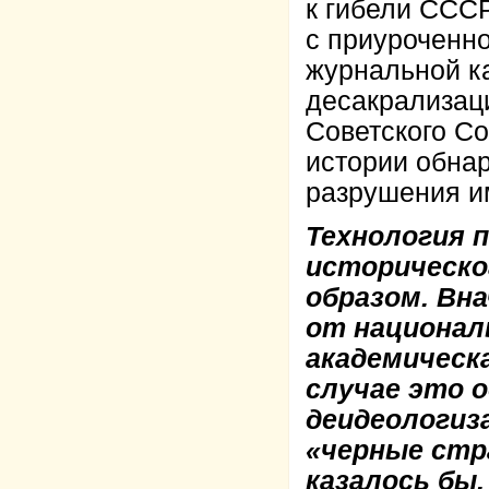
к гибели СССР
с приуроченн
журнальной ка
десакрализаци
Советского Со
истории обнар
разрушения и
Технология 
историческо
образом. Вн
от национал
академическ
случае это 
деидеологиз
«черные стр
казалось бы