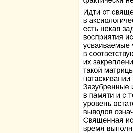
фактически н
Идти от свяще
в аксиологиче
есть некая з
восприятия ис
усваиваемые 
в соответств
их закреплени
такой матрицы
натаскивании 
Зазубренные 
в памяти и с 
уровень остат
выводов озна
Священная ист
время выполн