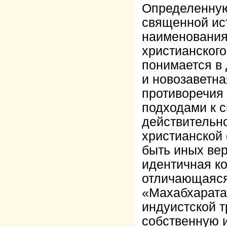
Определенную
священной ис
наименования
христианског
понимается в
и новозаветна
противоречия
подходами к с
действительн
христианской 
быть иных вер
идентичная к
отличающаяся
«Махабхарата
индуистской т
собственную 