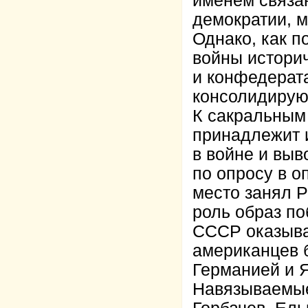
именем связан
демократии, 
Однако, как 
войны истори
и конфедерата
консолидирую
К сакральным
принадлежит 
в войне и вы
по опросу в 
место занял Р
роль образ по
СССР оказывае
американцев 
Германией и 
Навязываемые