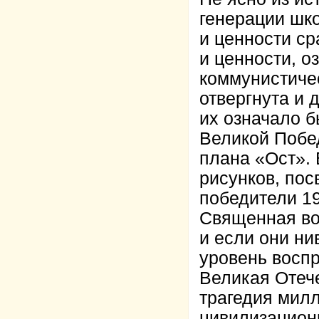
генерации шк
и ценности ср
и ценности, о
коммунистичес
отвергнута и 
их означало б
Великой Побе
плана «Ост». 
рисунков, пос
победители 1
Священная во
и если они ни
уровень восп
Великая Отеч
трагедия милл
цивилизационн