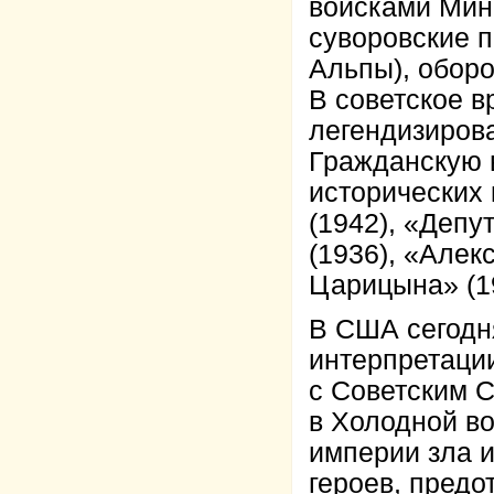
войсками Мини
суворовские п
Альпы), оборо
В советское 
легендизирова
Гражданскую 
исторических
(1942), «Депу
(1936), «Алек
Царицына» (19
В США сегодн
интерпретаци
с Советским 
в Холодной в
империи зла и
героев, пред