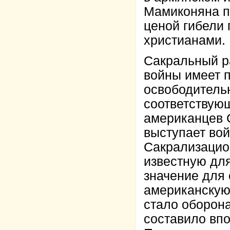
Мамиконяна пр
ценой гибели 
христианами.
Сакральный р
войны имеет 
освободитель
соответствую
американцев 
выступает во
Сакрализацио
известную дл
значение для
американскую
стало оборона
составило впо