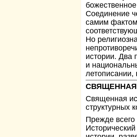
божественное 
Соединение ч
самим фактом
соответствующ
Но религиозн
непротивореч
истории. Два
и национальны
летописании, 
СВЯЩЕННАЯ
Священная ис
структурных к
Прежде всего
Исторический
истории, разв