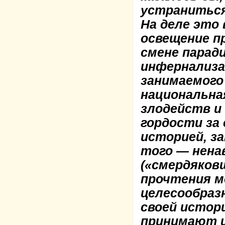
устраниться
На деле это
освещение п
смене парад
инфернализа
занимаемого
национальна
злодейств и
гордости за
историей, з
того — нена
(«смердяков
прочтения м
целесообраз
своей истори
принимают 