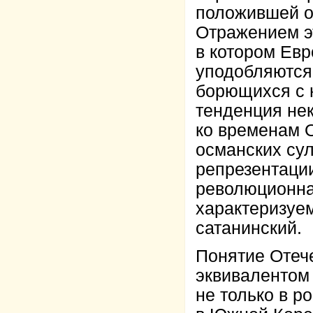
положившей о
Отражением эт
в котором Евр
уподобляются 
борющихся с 
тенденция нек
ко временам 
османских су
репрезентаци
революционна
характеризуем
сатанинский.
Понятие Отеч
эквивалентом
не только в р