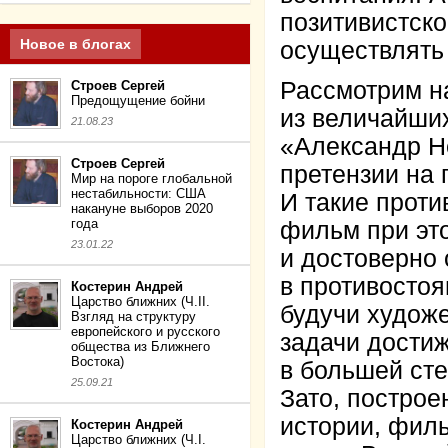
позитивистско
Новое в блогах
осуществлять
Рассмотрим на
Строев Сергей
Предощущение бойни
из величайши
21.08.23
«Александр Н
Строев Сергей
претензии на 
Мир на пороге глобальной
нестабильности: США
И такие проти
накануне выборов 2020
года
фильм при эт
23.01.22
и достоверно
в противостоя
Костерин Андрей
Царство ближних (Ч.II.
будучи художе
Взгляд на структуру
европейского и русского
задачи достиж
общества из Ближнего
Востока)
в большей сте
25.09.21
Зато, построе
истории, фил
Костерин Андрей
Царство ближних (Ч.I.