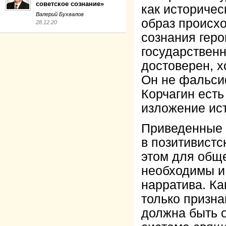
советское сознание»
как историчес
Валерий Бухвалов
образ происхо
28.12.20
сознания геро
государственн
достоверен, х
Он не фальсиф
Корчагин ест
изложение ист
Приведенные 
в позитивистс
этом для общ
необходимы и 
нарратива. Ка
только призна
должна быть 