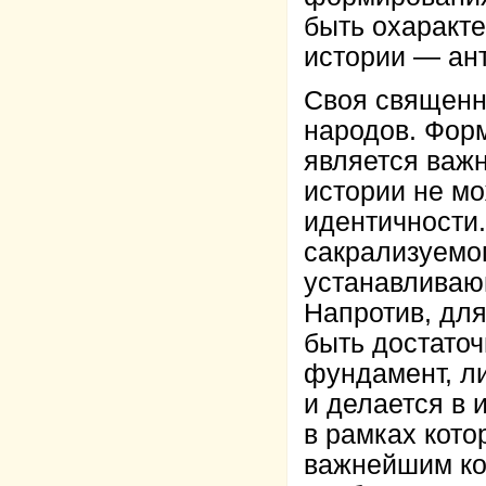
быть охаракт
истории — ан
Своя священна
народов. Фор
является важ
истории не м
идентичности.
сакрализуемо
устанавливаю
Напротив, дл
быть достато
фундамент, л
и делается в
в рамках кот
важнейшим ко