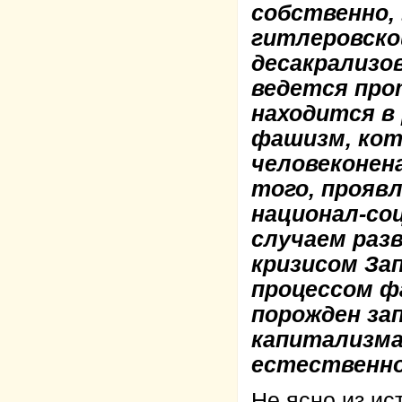
собственно, 
гитлеровско
десакрализо
ведется про
находится в
фашизм, кот
человеконен
того, прояв
национал-со
случаем раз
кризисом За
процессом ф
порожден за
капитализма
естественно
Не ясно из ис