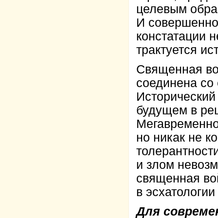
целевым образ
И совершенно
констатации н
трактуется ис
Священная во
соединена со 
Исторический
будущем в ре
Мегавременно
но никак не к
толерантност
и злом невозм
священная во
в эсхатологии
Для совреме