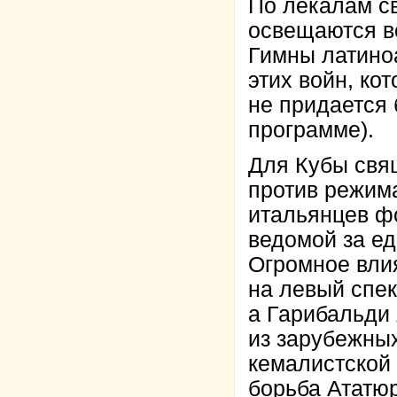
По лекалам с
освещаются в
Гимны латино
этих войн, ко
не придается 
программе).
Для Кубы свя
против режим
итальянцев ф
ведомой за е
Огромное влия
на левый спе
а Гарибальди
из зарубежных
кемалистской
борьба Ататюр