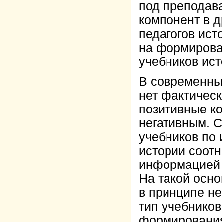
под преподав
компонент в 
педагогов ист
на формирова
учебников ист
В современных
нет фактическ
позитивные ко
негативным. 
учебников по 
истории соот
информацией 3
На такой осн
в принципе н
тип учебников
формирования