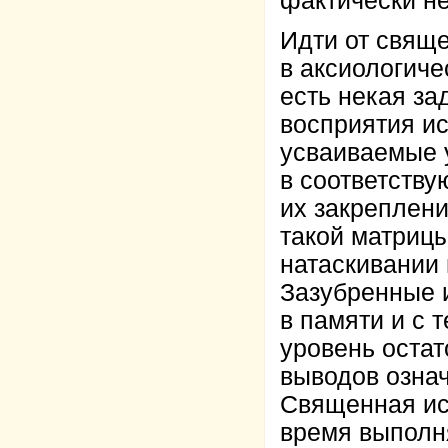
фактически н
Идти от свяще
в аксиологиче
есть некая з
восприятия ис
усваиваемые 
в соответств
их закреплени
такой матрицы
натаскивании 
Зазубренные 
в памяти и с 
уровень остат
выводов озна
Священная ист
время выполн