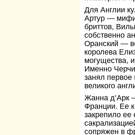
Для Англии к
Артур — мифи
бриттов, Вил
собственно ан
Оранский — в
королева Елиз
могущества, и
Именно Черчил
занял первое
великого англ
Жанна д’Арк 
Франции. Ее к
закрепило ее
сакрализацие
сопряжен в ф