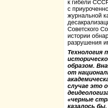
к гибели СССР
с приуроченн
журнальной ка
десакрализаци
Советского Со
истории обнар
разрушения и
Технология 
историческо
образом. Вн
от национал
академическ
случае это 
деидеологиз
«черные стр
казалось бы