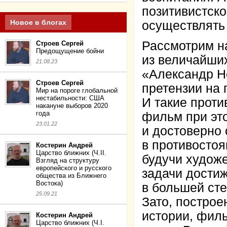
позитивистско
Новое в блогах
осуществлять
Рассмотрим на
Строев Сергей
Предощущение бойни
из величайши
21.08.23
«Александр Н
Строев Сергей
претензии на 
Мир на пороге глобальной
нестабильности: США
И такие проти
накануне выборов 2020
года
фильм при эт
23.01.22
и достоверно
в противостоя
Костерин Андрей
Царство ближних (Ч.II.
будучи художе
Взгляд на структуру
европейского и русского
задачи достиж
общества из Ближнего
Востока)
в большей сте
25.09.21
Зато, построе
истории, фил
Костерин Андрей
Царство ближних (Ч.I.