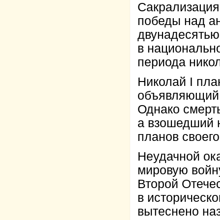
Сакрализация
победы над а
двунадесятью
в национальн
периода никол
Николай I пла
объявляющий 
Однако смерт
а взошедший н
планов своего
Неудачной ок
мировую войн
Второй Отече
в историческо
вытеснено на