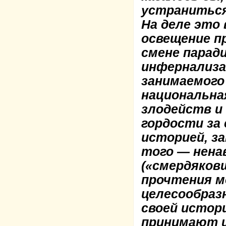
устраниться
На деле это
освещение п
смене парад
инфернализа
занимаемого
национальна
злодейств и
гордости за
историей, з
того — нена
(«смердяков
прочтения м
целесообраз
своей истори
принимают 