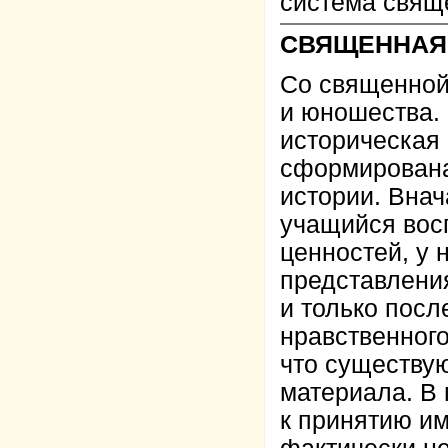
система свящ
СВЯЩЕННАЯ 
Со священной 
и юношества.
историческая 
сформирована
истории. Вна
учащийся вос
ценностей, у
представления
и только пос
нравственного
что существую
материала. В 
к принятию и