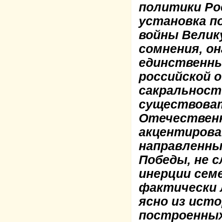
политики Ро
установка п
войны Велик
сомнения, о
единственн
российской 
сакральност
существоват
Отечественн
акцентиров
направленны
Победы, не с
инерции сем
фактически 
ясно из ист
построенных 