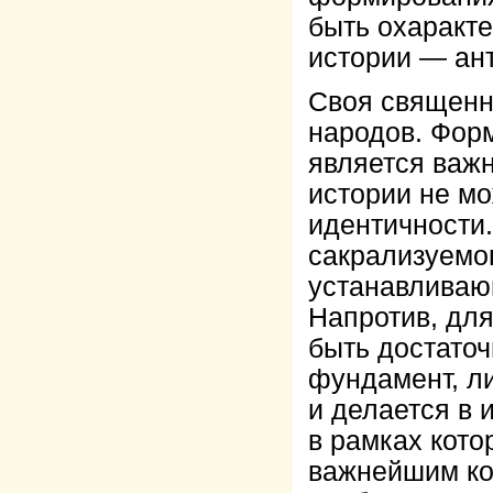
быть охаракт
истории — ан
Своя священна
народов. Фор
является важ
истории не м
идентичности.
сакрализуемо
устанавливаю
Напротив, дл
быть достато
фундамент, л
и делается в
в рамках кот
важнейшим ко