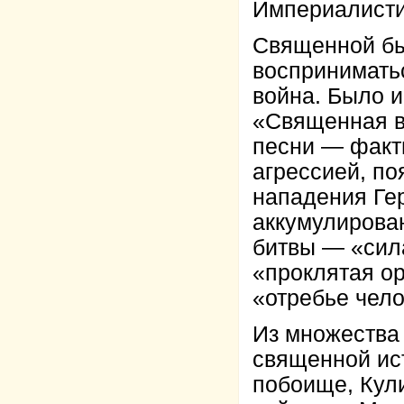
Империалисти
Священной бы
воспринимать
война. Было 
«Священная в
песни — факт
агрессией, по
нападения Ге
аккумулирова
битвы — «сила
«проклятая ор
«отребье чело
Из множества
священной ис
побоище, Кул