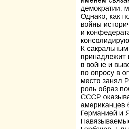
именем связан
демократии, 
Однако, как 
войны истори
и конфедерата
консолидирую
К сакральным
принадлежит 
в войне и вы
по опросу в 
место занял Р
роль образ по
СССР оказывае
американцев 
Германией и 
Навязываемые