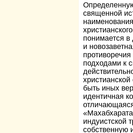
Определенную
священной ис
наименования
христианског
понимается в
и новозаветна
противоречия
подходами к с
действительн
христианской 
быть иных вер
идентичная к
отличающаяся
«Махабхарата
индуистской т
собственную 