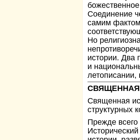
божественное 
Соединение ч
самим фактом
соответствующ
Но религиозн
непротивореч
истории. Два
и национальны
летописании, 
СВЯЩЕННАЯ
Священная ис
структурных к
Прежде всего
Исторический
истории, разв