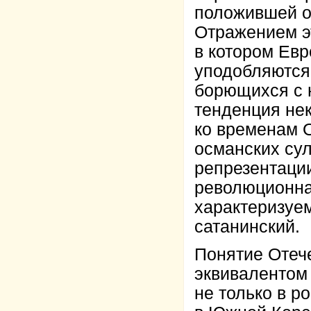
положившей о
Отражением эт
в котором Евр
уподобляются 
борющихся с 
тенденция нек
ко временам 
османских су
репрезентаци
революционна
характеризуем
сатанинский.
Понятие Отеч
эквивалентом
не только в р