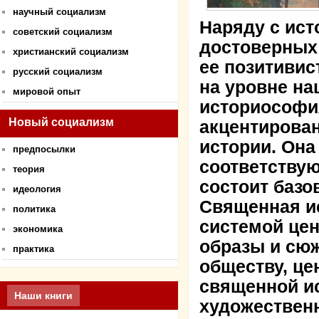
научный социализм
Наряду с ист
советский социализм
достоверных
христианский социализм
ее позитивис
русский социализм
на уровне на
мировой опыт
историософи
Новый социализм
акцентирован
истории. Она
предпосылки
соответствую
теория
состоит базо
идеология
Священная и
политика
системой цен
экономика
образы и сю
практика
обществу, це
священной ис
Наши книги
художественн