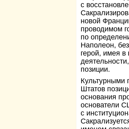
с восстановл
Сакрализирова
новой Франции
проводимом г
по определен
Наполеон, без
герой, имея в
деятельности,
позиции.
Культурными 
Штатов позиц
основания про
основатели С
с институцион
Сакрализуется