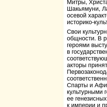
Митры, Христ
Шакьямуни, Л
осевой харак
историко-кул
Свои культур
общности. В 
героями высту
в государств
соответствую
акторы принят
Первозаконод
соответствен
Спарты и Афи
культурными 
ее генезисны
к империи и п