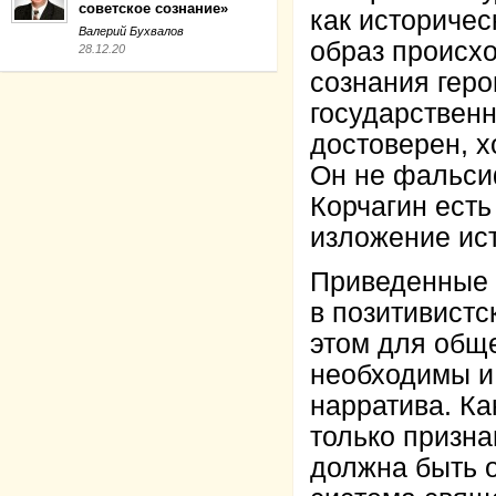
советское сознание»
как историчес
Валерий Бухвалов
образ происхо
28.12.20
сознания геро
государственн
достоверен, х
Он не фальсиф
Корчагин ест
изложение ист
Приведенные 
в позитивистс
этом для общ
необходимы и 
нарратива. Ка
только призна
должна быть 