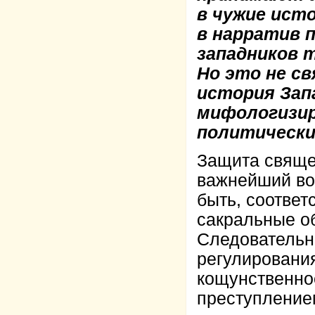
в чужие ист
в нарратив 
западников 
Но это не с
история Зап
мифологизир
политически
Защита свяще
важнейший во
быть, соотве
сакральные о
Следовательно
регулировани
кощунственно
преступление