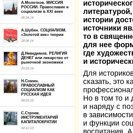
историческог
А.Молотков. МИССИЯ
РОССИИ. Православие и
литературой,
социализм в XXI веке
26.04.14
истории дост
источники я
А.Шубин. СОЦИАЛИЗМ.
«Золотой век» теории
то в священн
18.06.14
для нее фор
где художест
Д.Неведимов. РЕЛИГИЯ
ДЕНЕГ или лекарство от
и историческ
рыночной экономики
20.03.14
Для историков
сказать, это 
Н.Сомин.
ПРАВОСЛАВНЫЙ
профессионал
СОЦИАЛИЗМ КАК
РУССКАЯ ИДЕЯ
Но в том то и
09.03.15
и наряду с по
С.Строев.
в зависимости
ИНСТРУМЕНТАРИЙ
и функции соц
КАПИТАЛОКРАТИИ
04.12.13
воспитания. А