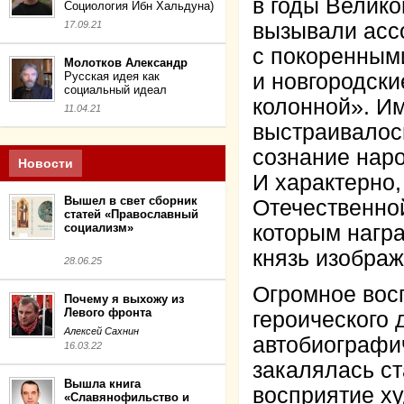
в годы Велик
Социология Ибн Хальдуна)
17.09.21
вызывали асс
с покоренным
Молотков Александр
Русская идея как
и новгородски
социальный идеал
колонной». И
11.04.21
выстраивалос
сознание наро
Новости
И характерно,
Вышел в свет сборник
Отечественно
статей «Православный
социализм»
которым нагр
князь изображ
28.06.25
Огромное вос
Почему я выхожу из
Левого фронта
героического 
Алексей Сахнин
автобиографи
16.03.22
закалялась ст
Вышла книга
восприятие х
«Славянофильство и