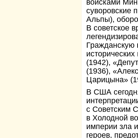
войсками Мини
суворовские п
Альпы), оборо
В советское 
легендизирова
Гражданскую 
исторических
(1942), «Депу
(1936), «Алек
Царицына» (19
В США сегодн
интерпретаци
с Советским 
в Холодной в
империи зла и
героев, пред