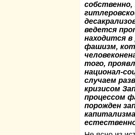
собственно, 
гитлеровско
десакрализо
ведется про
находится в
фашизм, кот
человеконен
того, прояв
национал-со
случаем раз
кризисом За
процессом ф
порожден за
капитализма
естественно
Не ясно из ис