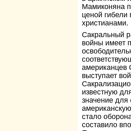
Мамиконяна пр
ценой гибели 
христианами.
Сакральный р
войны имеет 
освободитель
соответствую
американцев 
выступает во
Сакрализацио
известную дл
значение для
американскую
стало оборона
составило впо