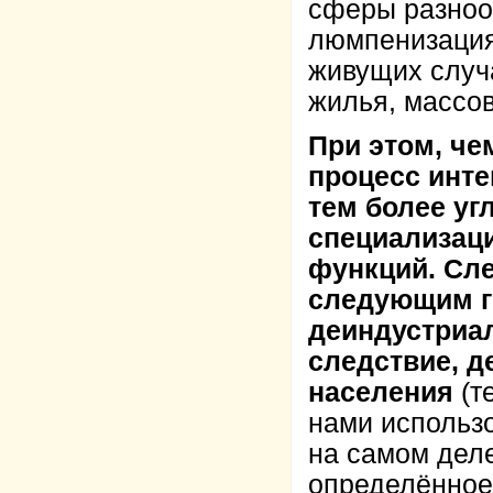
сферы разнооб
люмпенизация
живущих случ
жилья, массов
При этом, че
процесс инте
тем более уг
специализаци
функций. Сле
следующим г
деиндустриал
следствие, д
населения
(т
нами использ
на самом деле
определённое