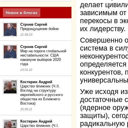
делает цивил
зависимым от
Новое в блогах
перекосы в эк
Строев Сергей
их лидерству.
Предощущение бойни
21.08.23
Совершенно о
система в сил
Строев Сергей
Мир на пороге глобальной
неконкуренто
нестабильности: США
накануне выборов 2020
определяется 
года
23.01.22
конкурентов, 
универсальны
Костерин Андрей
Царство ближних (Ч.II.
Уже исходя из 
Взгляд на структуру
европейского и русского
достаточные с
общества из Ближнего
Востока)
(ядерное оруж
25.09.21
защиты), сего
Костерин Андрей
радикальную 
Царство ближних (Ч.I.