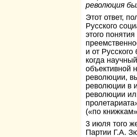
революция бы
Этот ответ, п
Русского соц
этого поняти
преемственнос
и от Русского
когда научный
объективной 
революции, в
революции в и
революции ил
пролетариата»
(«по книжкам»
3 июля того ж
Партии Г.А. 