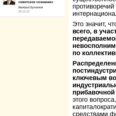
советское сознание»
противоречий 
Валерий Бухвалов
28.12.20
интернациона
Это значит, ч
всего, в уча
передаваемо
невосполним
по коллектив
Распределен
постиндустри
ключевым во
индустриаль
прибавочной
этого вопроса
капиталократ
средствами ф