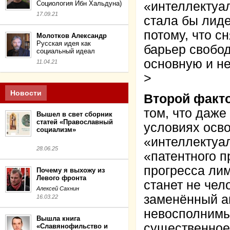
Социология Ибн Хальдуна)
«интеллектуал
17.09.21
стала бы лиде
потому, что с
Молотков Александр
Русская идея как
барьер свобо
социальный идеал
основную и н
11.04.21
>
Новости
Второй факт
том, что даже
Вышел в свет сборник
статей «Православный
условиях осв
социализм»
«интеллектуал
28.06.25
«патентного п
прогресса ли
Почему я выхожу из
Левого фронта
станет не чел
Алексей Сахнин
заменённый ав
16.03.22
невосполнимы
Вышла книга
существенное
«Славянофильство и