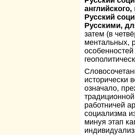
Русский соци
английского, 
Русский соци
Русскими, дл
затем (в четв
ментальных, р
особенностей 
геополитическ
Словосочетани
исторически во
означало, пре
традиционной
работничей ар
социализма и
минуя этап ка
индивидуализм