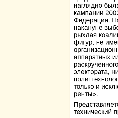
наглядно был
кампании 200
Федерации. На
накануне выб
рыхлая коали
фигур, не име
организацион
аппаратных и
раскрученного
электората, н
политтехноло
только и искл
ренты».
Представляетс
технический 