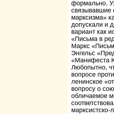
формально. Уж
связывавшие 
марксизма» к
допускали и 
вариант как и
«Письма в ред
Маркс «Письмо
Энгельс «Пре
«Манифеста К
Любопытно, ч
вопросе проти
ленинское «от
вопросу о сою
обличаемое м
соответствова
марксистско-