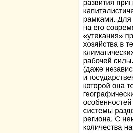
развития при
капиталистич
рамками. Для 
на его совре
«утекания» п
хозяйства в т
климатических
рабочей силы
(даже независ
и государстве
которой она т
географически
особенностей
системы разд
региона. С н
количества на