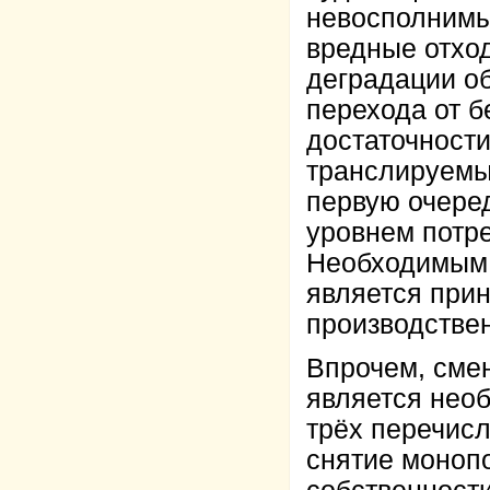
невосполнимы
вредные отход
деградации о
перехода от б
достаточности
транслируемы
первую очере
уровнем потр
Необходимым (
является при
производстве
Впрочем, сме
является нео
трёх перечисл
снятие моноп