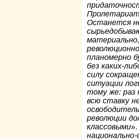
придаточност
Пролетариат,
Останется не
сырьедобываю
материально,
революционно
планомерно бу
без каких-либ
силу сокраще
ситуации лог
тому же: раз
всю ставку н
освободитель
революции до
классовыми
».
национально-