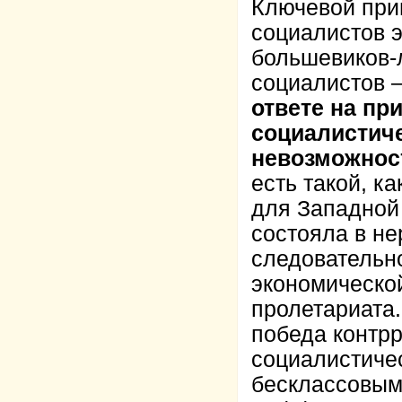
Ключевой при
социалистов э
большевиков-
социалистов –
ответе на пр
социалистич
невозможнос
есть такой, к
для Западной
состояла в не
следовательно
экономической
пролетариата.
победа контр
социалистиче
бесклассовым,