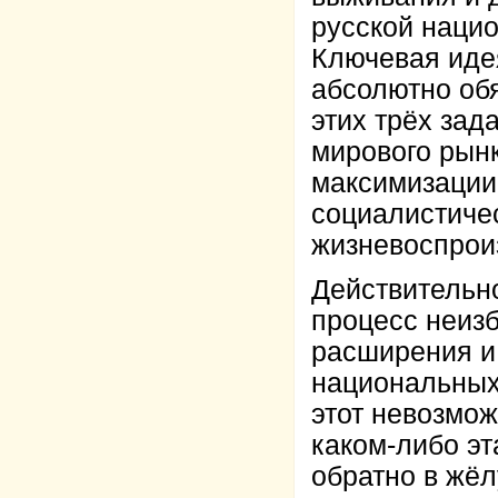
русской нацио
Ключевая идея
абсолютно об
этих трёх зад
мирового рынк
максимизации
социалистиче
жизневоспрои
Действительно
процесс неизб
расширения и
национальных 
этот невозмож
каком-либо эт
обратно в жё