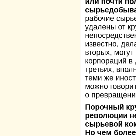
или почти по
сырьедобыва
рабочие сырь
удалены от кр
непосредствен
известно, дел
вторых, могу
корпораций в 
третьих, впол
теми же инос
можно говорит
о превращени
Порочный кру
революции н
сырьевой ко
Но чем более