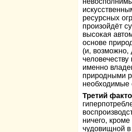
невосполнимы
искусственны
ресурсных огр
произойдёт су
высокая автом
основе приро
(и, возможно,
человечеству 
именно владе
природными ре
необходимые с
Третий факт
гиперпотребл
воспроизводст
ничего, кроме
чудовищной в