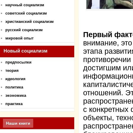
научный социализм
советский социализм
христианский социализм
русский социализм
Первый факт
мировой опыт
внимание, это
этапа развити
Новый социализм
противоречии
предпосылки
достигшим ил
теория
информационн
идеология
капиталистич
политика
отношений. Эт
экономика
распростране
практика
с конкретных
объекты, техн
Наши книги
распространен