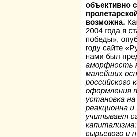
объективно с
пролетарской
возможна.
Как
2004 года в с
победы», опу
году сайте «Р
нами был пред
аморфность н
малейших осн
российского 
оформления 
установка на
реакционна и 
учитывает са
капитализма:
сырьевого и 