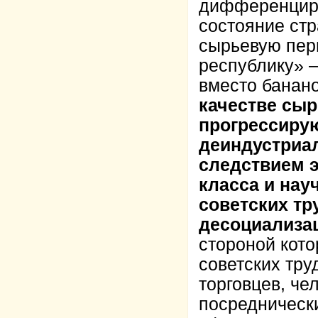
дифференциро
состояние стр
сырьевую пер
республику» 
вместо банан
качестве сыр
прогрессиру
деиндустриа
следствием э
класса и нау
советских тр
десоциализа
стороной кот
советских тру
торговцев, че
посредническ