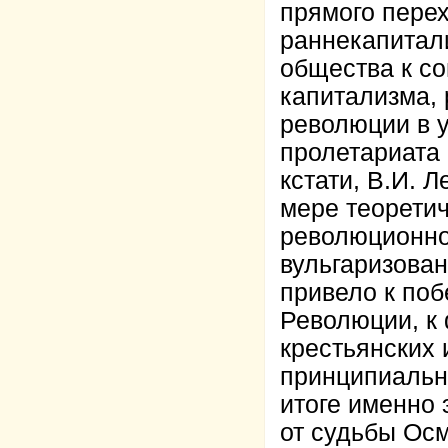
прямого пере
раннекапитали
общества к со
капитализма,
революции в 
пролетариата 
кстати, В.И. 
мере теорети
революционно
вульгаризован
привело к по
Революции, к
крестьянских 
принципиальн
итоге именно 
от судьбы Ос