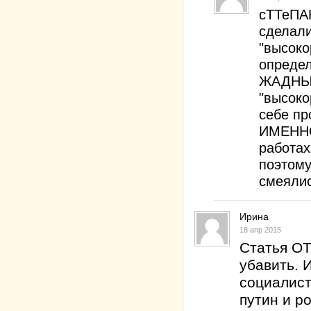
сТТеПА
сделали
"высоко
опреде
ЖАДНЫЕ
"высоко
себе пр
ИМЕННО 
работах
поэтому
смеялис
Ирина
18 апр 2015
Статья ОТ
убавить. 
социалист
путин и р