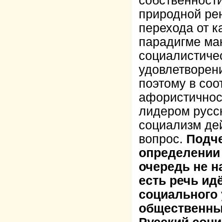
собственности
природной ре
перехода от к
парадигме ма
социалистиче
удовлетворен
поэтому в соо
афористичнос
лидером русск
социализм дей
вопрос.
Подче
определении 
очередь не н
есть речь ид
социального
общественны