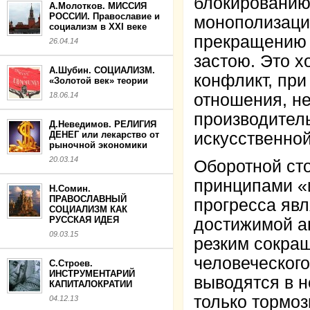
блокированию 
А.Молотков. МИССИЯ
РОССИИ. Православие и
монополизации
социализм в XXI веке
прекращению к
26.04.14
застою. Это 
А.Шубин. СОЦИАЛИЗМ.
конфликт, пр
«Золотой век» теории
18.06.14
отношения, н
производитель
Д.Неведимов. РЕЛИГИЯ
ДЕНЕГ или лекарство от
искусственной
рыночной экономики
20.03.14
Оборотной ст
принципами «
Н.Сомин.
ПРАВОСЛАВНЫЙ
прогресса явл
СОЦИАЛИЗМ КАК
РУССКАЯ ИДЕЯ
достижимой ав
09.03.15
резким сокра
человеческого
С.Строев.
ИНСТРУМЕНТАРИЙ
выводятся в 
КАПИТАЛОКРАТИИ
только тормоз
04.12.13