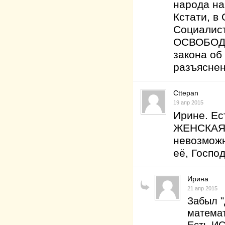
народа на
Кстати, в
Социалис
ОСВОБОДИ
закона об
разъяснен
Cttepan
19 апр 2015
Ирине. Ес
ЖЕНСКАЯ!
невозможн
её, Господ
Ирина
21 апр 2015
Забыл "
матема
Есть И