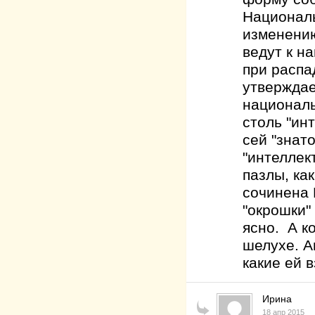
Национал
изменению
ведут к н
при распа
утверждае
националь
столь "ин
сей "знат
"интеллек
пазлы, ка
сочинена 
"окрошки"
ясно. А к
шелухе. А
какие ей 
Ирина
18 апр 2015