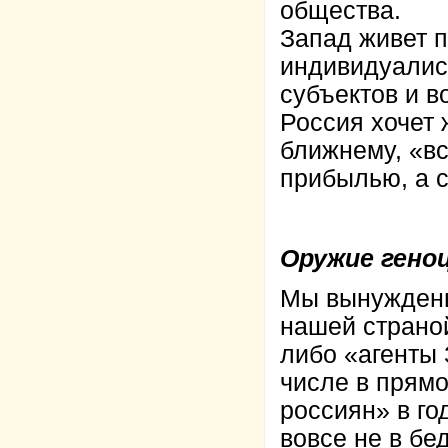
общества.
Запад живет 
индивидуалис
субъектов и в
Россия хочет 
ближнему, «вс
прибылью, а с
Оружие геноц
Мы вынуждены 
нашей страной
либо «агенты 
числе в прям
россиян» в го
вовсе не в бе