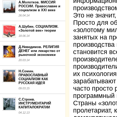
информацион
А.Молотков. МИССИЯ
РОССИИ. Православие и
производство
социализм в XXI веке
Это не значит
26.04.14
Просто для о
А.Шубин. СОЦИАЛИЗМ.
«золотому ми
«Золотой век» теории
занятых на п
18.06.14
производства
Д.Неведимов. РЕЛИГИЯ
становится в
ДЕНЕГ или лекарство от
рыночной экономики
производителе
20.03.14
производител
Н.Сомин.
их психология
ПРАВОСЛАВНЫЙ
СОЦИАЛИЗМ КАК
зарабатывают 
РУССКАЯ ИДЕЯ
часто просто 
09.03.15
программный 
С.Строев.
Страны «золот
ИНСТРУМЕНТАРИЙ
КАПИТАЛОКРАТИИ
пролетариат, 
04.12.13