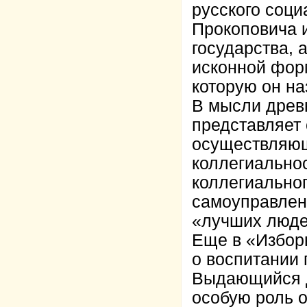
русского соц
Прокоповича и
государства, 
исконной фор
которую он н
В мысли древн
представляет
осуществляющ
коллегиально
коллегиально
самоуправлен
«лучших люде
Еще в «Избор
о воспитании 
Выдающийся 
особую роль 