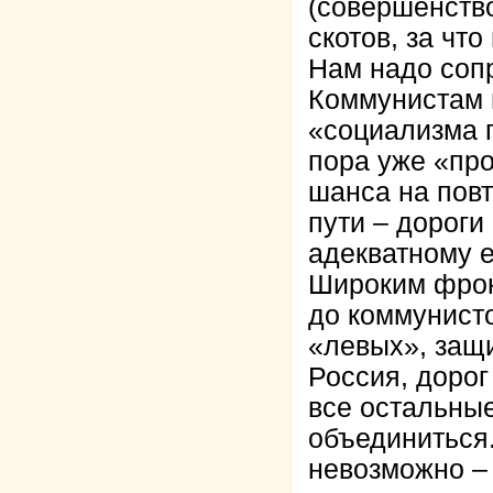
(совершенств
скотов, за чт
Нам надо соп
Коммунистам 
«социализма 
пора уже «про
шанса на повт
пути – дороги
адекватному е
Широким фрон
до коммунисто
«левых», защи
Россия, дорог
все остальны
объединиться.
невозможно – 