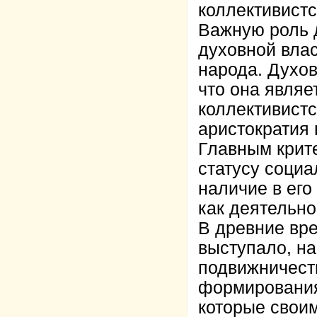
коллективистс
Важную роль 
духовной влас
народа. Духов
что она являе
коллективистс
аристократия
Главным крит
статусу социа
наличие в ег
как деятельн
В древние вре
выступало, н
подвижничест
формирования
которые свои