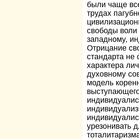
были чаще вс
трудах пагубн
цивилизацион
свободы воли 
западному, и
Отрицание сво
стандарта не 
характера лич
духовному со
модель коренн
выступающего
индивидуалист
индивидуализ
индивидуалис
урезонивать 
тоталитаризма