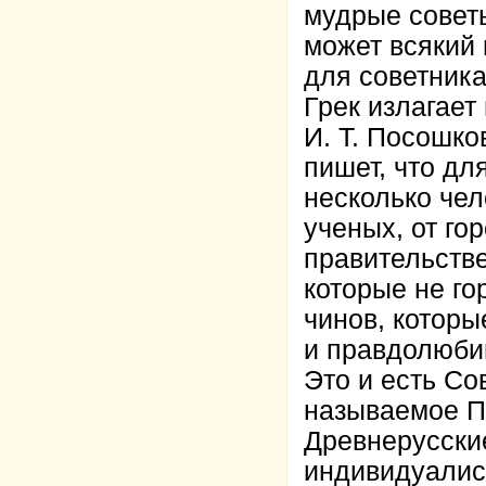
мудрые советы
может всякий
для советника
Грек излагает 
И. Т. Посошков
пишет, что дл
несколько чел
ученых, от го
правительстве
которые не го
чинов, которы
и правдолюбивы
Это и есть Со
называемое П
Древнерусски
индивидуалис