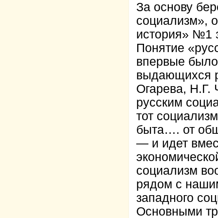
За основу бер
социализм», 
история» №1 з
Понятие «русс
впервые было
выдающихся р
Огарева, Н.Г.
русским соци
тот социализм
быта…. от об
— и идет вмес
экономической
социализм во
рядом с наши
западного со
Основными тр