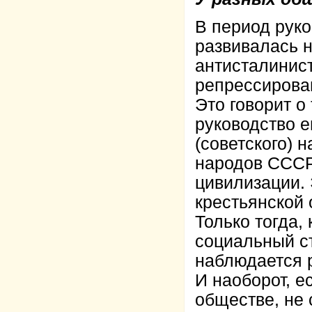
В период рук
развивалась 
антисталинис
репрессирова
Это говорит о
руководство е
(советского) 
народов СССР
цивилизации. 
крестьянской 
Только тогда,
социальный ст
наблюдается р
И наоборот, е
обществе, не 