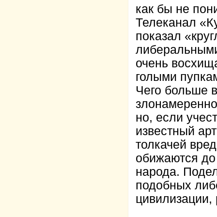
как бы не пони
Телеканал «Ку
показал «круг
либеральными
очень восхищ
голыми пупка
Чего больше в
злонамереннос
но, если учес
известный арт
толкачей вре
обижаются до 
народа. Поде
подобных либ
цивилизации, 