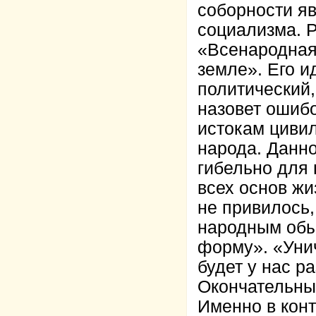
соборности я
социализма. Р
«Всенародная
земле». Его 
политический,
назовет ошибо
истокам цивил
народа. Данно
гибельно для 
всех основ жи
не привилось,
народным обы
форму». «Унич
будет у нас 
Окончательны
Именно в конт