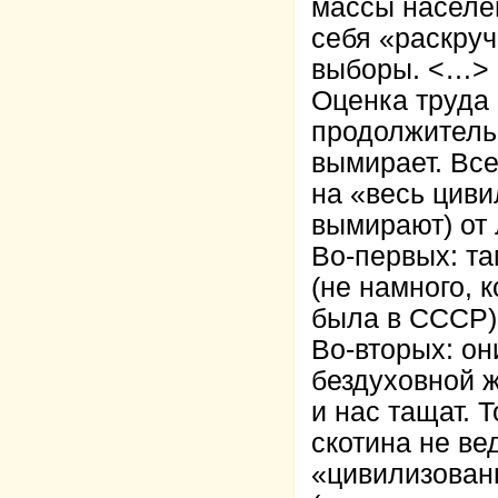
массы населен
себя «раскру
выборы. <…>
Оценка труда
продолжительн
вымирает. Все
на «весь циви
вымирают) от 
Во-первых: т
(не намного, к
была в СССР)
Во-вторых: он
бездуховной ж
и нас тащат. Т
скотина не ве
«цивилизованн