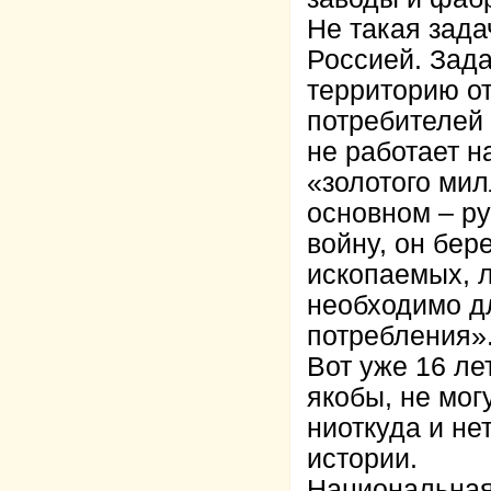
Не такая зад
Россией. Зада
территорию о
потребителей 
не работает н
«золотого мил
основном – ру
войну, он бер
ископаемых, л
необходимо д
потребления»
Вот уже 16 ле
якобы, не мог
ниоткуда и не
истории.
Национальная 