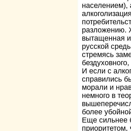
населением), 
алкоголизация
потребительст
разложению. Ж
вытащенная и
русской среды
стремясь заме
бездуховного,
И если с алко
справились б
морали и нрав
немного в теор
вышеперечисл
более убойной
Еще сильнее 
приоритетом, 