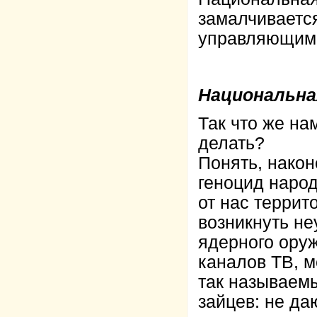
замалчивается
управляющими
Национальна
Так что же на
делать?
Понять, након
геноцид народ
от нас террит
возникнуть не
ядерного ору
каналов ТВ, м
так называем
зайцев: не да