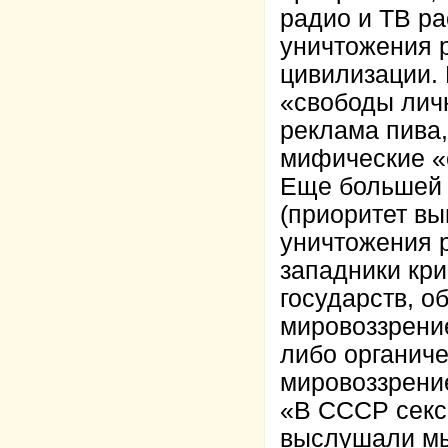
радио и ТВ ра
уничтожения р
цивилизации. 
«свободы личн
реклама пива,
мифические «
Еще большей 
(приоритет вы
уничтожения 
западники кри
государств, о
мировоззрени
либо органич
мировоззрени
«В СССР секса
выслушали мы