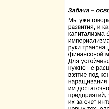
Задача – осв
Мы уже говори
развития, и 
капитализма 
империализма 
руки транснац
финансовой м
Для устойчив
нужно не рас
взятие под ко
наращивания 
им достаточн
предприятий,
их за счет ин
новых техноло