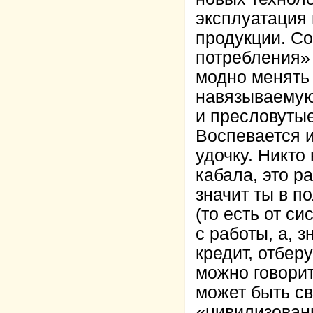
эксплуатация 
продукции. С
потребления» 
модно менять
навязываемую
и пресловуты
Воспевается и
удочку. Никто
кабала, это р
значит ты в п
(то есть от с
с работы, а, з
кредит, отбер
можно говорит
может быть с
«цивилизованн