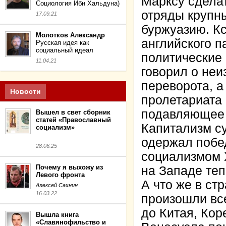
Марксу сделат
Социология Ибн Хальдуна)
отряды крупны
17.09.21
буржуазию. Кс
Молотков Александр
английского 
Русская идея как
социальный идеал
политические
11.04.21
говорил о не
переворота, а
Новости
пролетариата 
подавляющее 
Вышел в свет сборник
статей «Православный
Капитализм с
социализм»
одержал побе
28.06.25
социализмом 
Почему я выхожу из
на Западе теп
Левого фронта
А что же в ст
Алексей Сахнин
16.03.22
произошли вс
до Китая, Кор
Вышла книга
«Славянофильство и