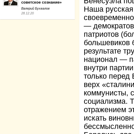
Венесуэла по
советское сознание»
Наша русская
Валерий Бухвалов
28.12.20
своевременно
— демократов
патриотов (бо
большевиков б
результате тр
национал — п
внутри партии
только перед 
верх «сталин
коммунисты, с
социализма. Т
отражением э
искать винов
бессмысленно,