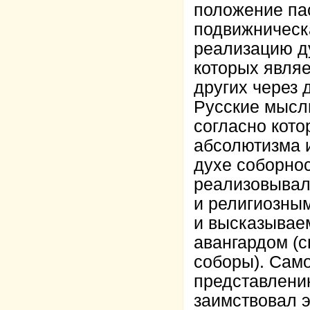
положение па
подвижническ
реализацию д
которых явля
других через
Русские мысл
согласно кото
абсолютизма 
духе соборнос
реализовывала
и религиозны
и высказывае
авангардом (
соборы). Сам
представлени
заимствовал 