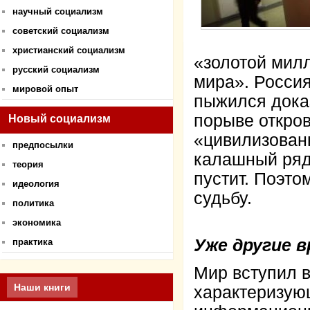
научный социализм
советский социализм
христианский социализм
«золотой мил
русский социализм
мира». Россия
мировой опыт
пыжился дока
порыве откров
Новый социализм
«цивилизован
предпосылки
калашный ряд 
теория
пустит. Поэто
идеология
судьбу.
политика
экономика
Уже другие 
практика
Мир вступил 
Наши книги
характеризую