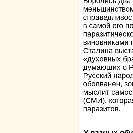
Боролись два
меньшинством
справедливос
в самой его п
паразитическо
виновниками 
Сталина выста
«духовных бр
думающих о Ро
Русский народ
оболванен, зо
мыслит самост
(СМИ), котора
паразитов.
У разных об