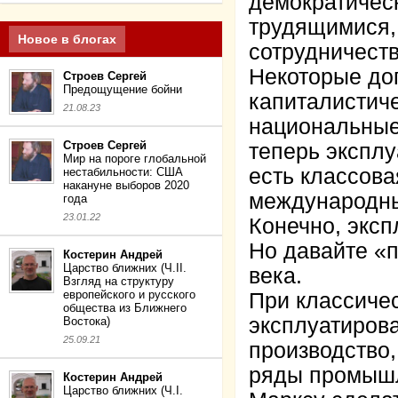
демократичес
трудящимися,
Новое в блогах
сотрудничеств
Некоторые дог
Строев Сергей
Предощущение бойни
капиталистич
21.08.23
национальные 
Строев Сергей
теперь экспл
Мир на пороге глобальной
есть классова
нестабильности: США
накануне выборов 2020
международный
года
23.01.22
Конечно, эксп
Но давайте «п
Костерин Андрей
Царство ближних (Ч.II.
века.
Взгляд на структуру
европейского и русского
При классиче
общества из Ближнего
эксплуатиров
Востока)
25.09.21
производство,
ряды промышл
Костерин Андрей
Царство ближних (Ч.I.