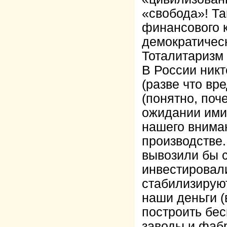
«свобода»! Та
финансового 
демократичес
Тоталитаризм
В России никт
(разве что вр
(понятно, поч
ожидании ими 
нашего вниман
производстве.
вывозили бы 
инвестировали
стабилизируют
наши деньги (
построить бе
заводы и фаб