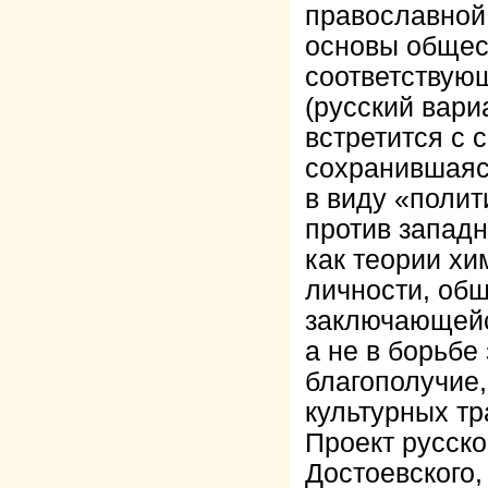
православной
основы общест
соответствующ
(русский вар
встретится с
сохранившаяс
в виду «полит
против западн
как теории хи
личности, общ
заключающейс
а не в борьбе
благополучие,
культурных тр
Проект русско
Достоевского,