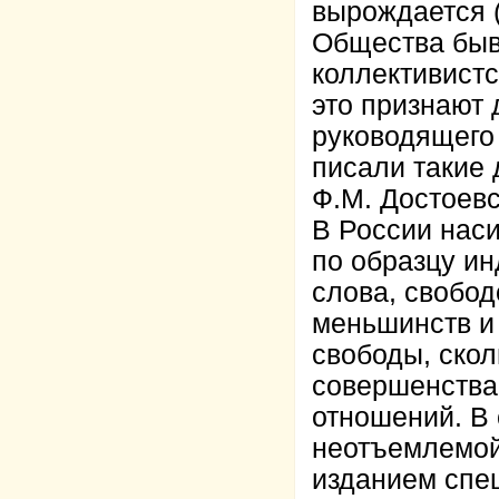
вырождается 
Общества быв
коллективистс
это признают
руководящего 
писали такие 
Ф.М. Достоевс
В России нас
по образцу ин
слова, свобо
меньшинств и 
свободы, скол
совершенства
отношений. В
неотъемлемой
изданием спец