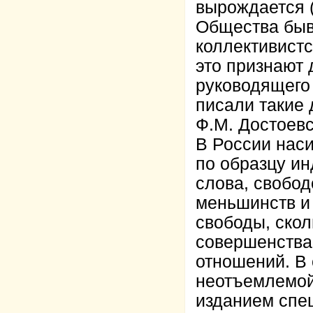
вырождается 
Общества быв
коллективистс
это признают
руководящего 
писали такие 
Ф.М. Достоевс
В России нас
по образцу ин
слова, свобо
меньшинств и 
свободы, скол
совершенства
отношений. В
неотъемлемой
изданием спец