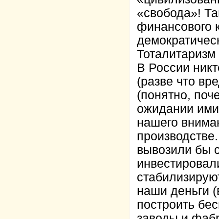
«свобода»! Та
финансового 
демократичес
Тоталитаризм
В России никт
(разве что вр
(понятно, поч
ожидании ими 
нашего вниман
производстве.
вывозили бы 
инвестировали
стабилизируют
наши деньги (
построить бе
заводы и фаб