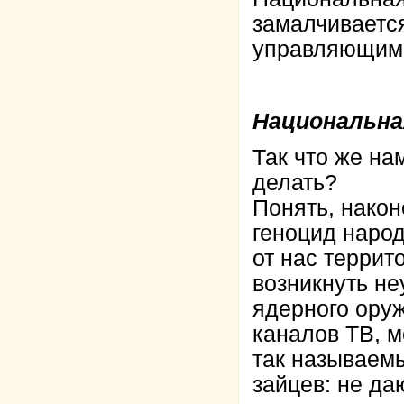
замалчивается
управляющими
Национальна
Так что же на
делать?
Понять, након
геноцид народ
от нас террит
возникнуть не
ядерного ору
каналов ТВ, м
так называем
зайцев: не да