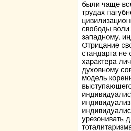
были чаще вс
трудах пагубн
цивилизацион
свободы воли 
западному, и
Отрицание сво
стандарта не 
характера лич
духовному со
модель коренн
выступающего
индивидуалист
индивидуализ
индивидуалис
урезонивать 
тоталитаризма