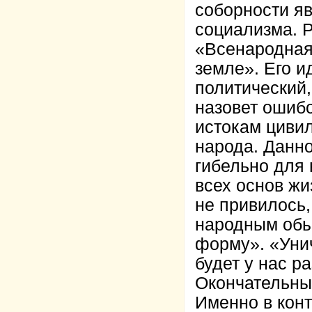
соборности я
социализма. Р
«Всенародная
земле». Его 
политический,
назовет ошибо
истокам цивил
народа. Данно
гибельно для 
всех основ жи
не привилось,
народным обы
форму». «Унич
будет у нас 
Окончательны
Именно в конт