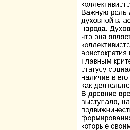
коллективистс
Важную роль 
духовной влас
народа. Духов
что она являе
коллективистс
аристократия
Главным крит
статусу социа
наличие в ег
как деятельн
В древние вре
выступало, н
подвижничест
формирования
которые свои