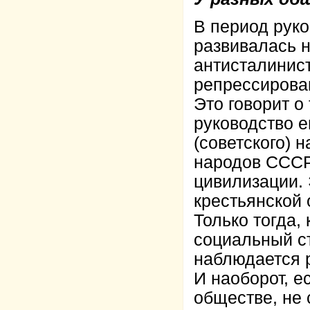
В период рук
развивалась 
антисталинис
репрессирова
Это говорит о
руководство е
(советского) 
народов СССР
цивилизации. 
крестьянской 
Только тогда,
социальный ст
наблюдается р
И наоборот, е
обществе, не 