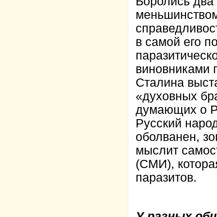
Боролись два
меньшинством
справедливос
в самой его п
паразитическо
виновниками 
Сталина выста
«духовных бр
думающих о Ро
Русский народ
оболванен, зо
мыслит самост
(СМИ), котора
паразитов.
У разных об