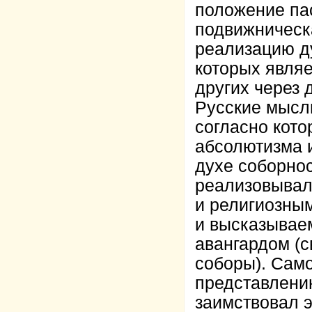
положение па
подвижническ
реализацию д
которых явля
других через
Русские мысл
согласно кото
абсолютизма 
духе соборнос
реализовывала
и религиозны
и высказывае
авангардом (
соборы). Сам
представлени
заимствовал 