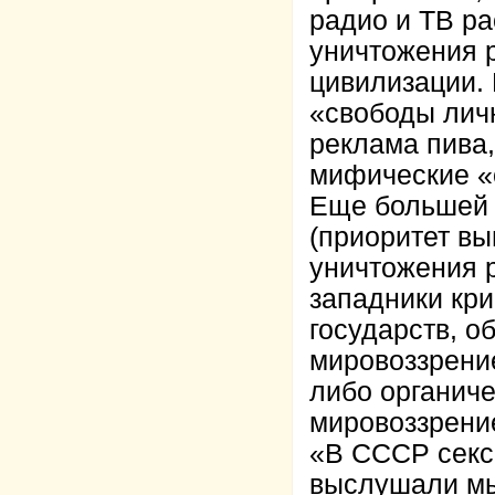
радио и ТВ ра
уничтожения р
цивилизации. 
«свободы личн
реклама пива,
мифические «
Еще большей 
(приоритет вы
уничтожения 
западники кри
государств, о
мировоззрени
либо органич
мировоззрени
«В СССР секса
выслушали мы