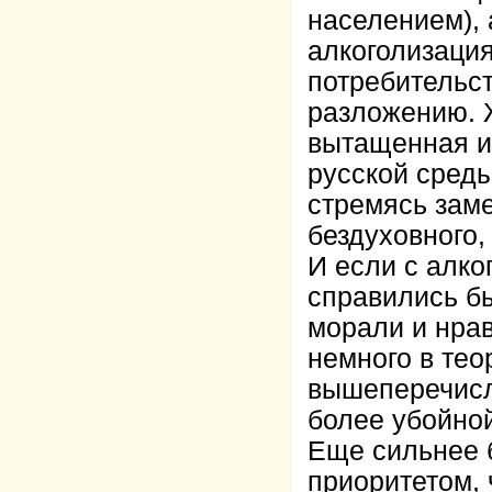
населением), 
алкоголизация
потребительст
разложению. Ж
вытащенная и
русской среды
стремясь заме
бездуховного,
И если с алко
справились б
морали и нрав
немного в теор
вышеперечисл
более убойной
Еще сильнее 
приоритетом, 