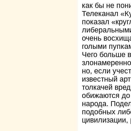
как бы не пони
Телеканал «Ку
показал «круг
либеральными
очень восхищ
голыми пупка
Чего больше в
злонамереннос
но, если учес
известный арт
толкачей вре
обижаются до 
народа. Поде
подобных либ
цивилизации, 