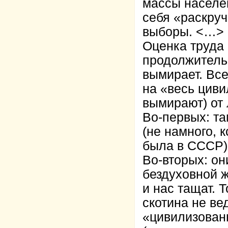
массы населен
себя «раскру
выборы. <…>
Оценка труда
продолжительн
вымирает. Все
на «весь циви
вымирают) от 
Во-первых: т
(не намного, к
была в СССР)
Во-вторых: он
бездуховной ж
и нас тащат. Т
скотина не ве
«цивилизованн