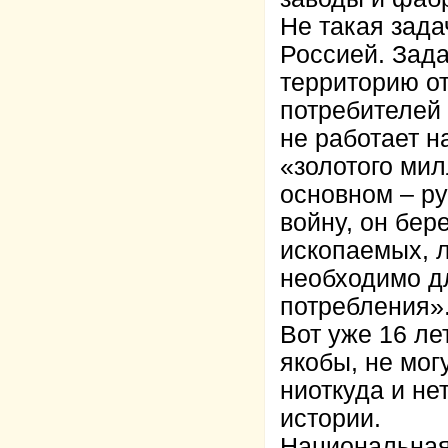
Не такая зад
Россией. Зада
территорию о
потребителей 
не работает н
«золотого мил
основном – ру
войну, он бер
ископаемых, л
необходимо д
потребления»
Вот уже 16 ле
якобы, не мог
ниоткуда и не
истории.
Национальная 