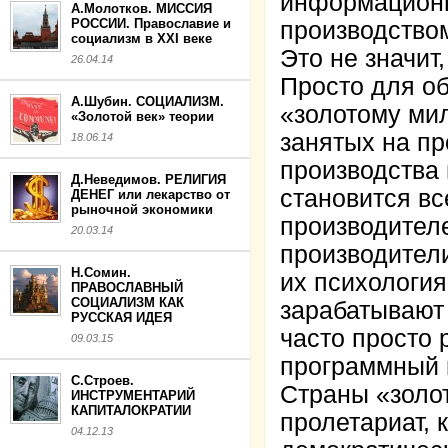
информацион
А.Молотков. МИССИЯ
РОССИИ. Православие и
производство
социализм в XXI веке
Это не значит
26.04.14
Просто для о
А.Шубин. СОЦИАЛИЗМ.
«золотому ми
«Золотой век» теории
занятых на п
18.06.14
производства
Д.Неведимов. РЕЛИГИЯ
становится в
ДЕНЕГ или лекарство от
рыночной экономики
производителе
20.03.14
производител
Н.Сомин.
их психология
ПРАВОСЛАВНЫЙ
СОЦИАЛИЗМ КАК
зарабатывают 
РУССКАЯ ИДЕЯ
часто просто 
09.03.15
программный 
С.Строев.
Страны «золот
ИНСТРУМЕНТАРИЙ
КАПИТАЛОКРАТИИ
пролетариат, 
04.12.13