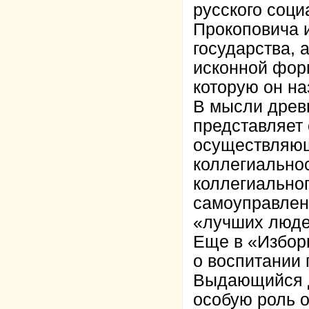
русского соц
Прокоповича и
государства, 
исконной фор
которую он н
В мысли древн
представляет
осуществляющ
коллегиально
коллегиально
самоуправлен
«лучших люде
Еще в «Избор
о воспитании 
Выдающийся 
особую роль 