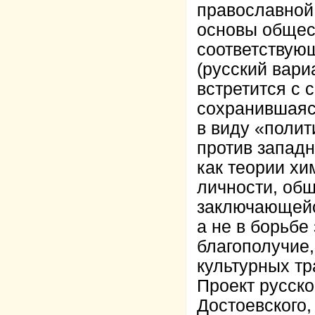
православной
основы общест
соответствующ
(русский вар
встретится с
сохранившаяс
в виду «полит
против западн
как теории хи
личности, общ
заключающейс
а не в борьбе
благополучие,
культурных тр
Проект русско
Достоевского,