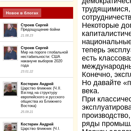
демократичес
трудящимися,
Новое в блогах
сотрудничеств
Некоторые дог
Строев Сергей
Предощущение бойни
капиталистич
21.08.23
национальные 
Строев Сергей
теперь экспл
Мир на пороге глобальной
есть классова
нестабильности: США
накануне выборов 2020
международный
года
23.01.22
Конечно, эксп
Но давайте «п
Костерин Андрей
Царство ближних (Ч.II.
века.
Взгляд на структуру
европейского и русского
При классиче
общества из Ближнего
эксплуатиров
Востока)
25.09.21
производство,
ряды промышл
Костерин Андрей
Царство ближних (Ч.I.