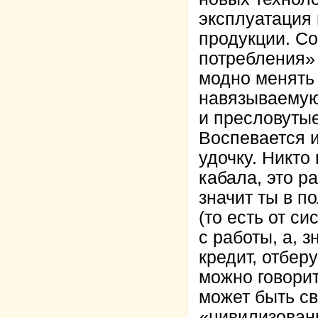
эксплуатация 
продукции. С
потребления» 
модно менять
навязываемую
и пресловуты
Воспевается и
удочку. Никто
кабала, это р
значит ты в п
(то есть от с
с работы, а, з
кредит, отбер
можно говорит
может быть с
«цивилизованн