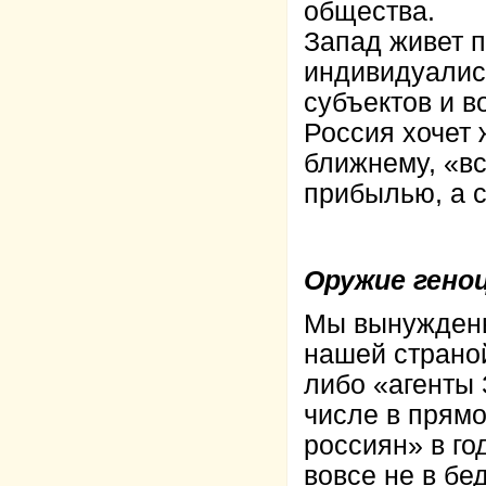
общества.
Запад живет 
индивидуалис
субъектов и в
Россия хочет 
ближнему, «вс
прибылью, а с
Оружие геноц
Мы вынуждены 
нашей страной
либо «агенты 
числе в прям
россиян» в го
вовсе не в бе