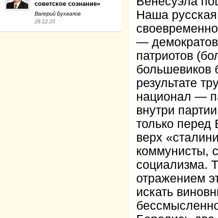
Венесуэла по
советское сознание»
Наша русская
Валерий Бухвалов
28.12.20
своевременно
— демократов
патриотов (бо
большевиков б
результате тр
национал — п
внутри партии
только перед 
верх «сталин
коммунисты, с
социализма. Т
отражением э
искать винов
бессмысленно,