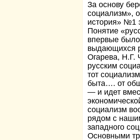
За основу бер
социализм», 
история» №1 з
Понятие «русс
впервые было
выдающихся р
Огарева, Н.Г.
русским соци
тот социализм
быта…. от об
— и идет вмес
экономической
социализм во
рядом с наши
западного со
Основными тр