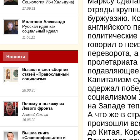
Марксу сделат
Социология Ибн Хальдуна)
отряды крупны
17.09.21
буржуазию. Кс
Молотков Александр
английского 
Русская идея как
социальный идеал
политические
11.04.21
говорил о не
переворота, а
Новости
пролетариата 
подавляющее 
Вышел в свет сборник
статей «Православный
Капитализм с
социализм»
одержал побе
28.06.25
социализмом 
Почему я выхожу из
на Западе теп
Левого фронта
А что же в ст
Алексей Сахнин
16.03.22
произошли вс
до Китая, Кор
Вышла книга
«Славянофильство и