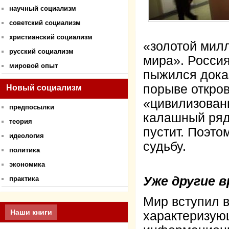
научный социализм
советский социализм
христианский социализм
«золотой мил
русский социализм
мира». Россия
мировой опыт
пыжился дока
порыве откров
Новый социализм
«цивилизован
предпосылки
калашный ряд 
теория
пустит. Поэто
идеология
судьбу.
политика
экономика
Уже другие 
практика
Мир вступил 
Наши книги
характеризую