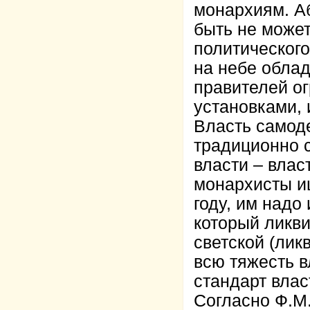
монархиям. Аб
быть не может
политического
на небе облад
правителей о
установками,
Власть самод
традиционно с
власти – влас
монархисты и
году, им надо
который ликв
светской (лик
всю тяжесть в
стандарт влас
Согласно Ф.М