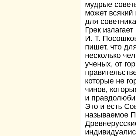
мудрые советы
может всякий
для советника
Грек излагает 
И. Т. Посошков
пишет, что дл
несколько чел
ученых, от го
правительстве
которые не го
чинов, которы
и правдолюбивы
Это и есть Со
называемое П
Древнерусски
индивидуалис