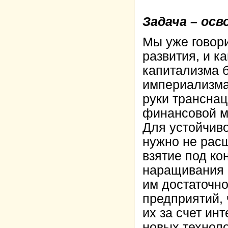
Задача – осв
Мы уже говори
развития, и 
капитализма 
империализма 
руки транснац
финансовой м
Для устойчив
нужно не рас
взятие под ко
наращивания 
им достаточн
предприятий,
их за счет ин
новых техноло