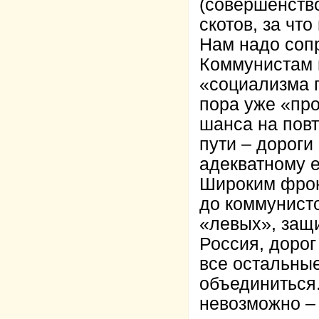
(совершенств
скотов, за чт
Нам надо соп
Коммунистам 
«социализма 
пора уже «про
шанса на повт
пути – дороги
адекватному е
Широким фрон
до коммунисто
«левых», защи
Россия, дорог
все остальны
объединиться.
невозможно – 