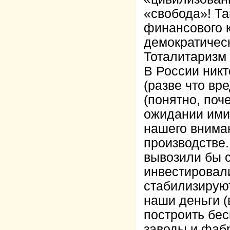
«свобода»! Та
финансового 
демократичес
Тоталитаризм
В России никт
(разве что вр
(понятно, поч
ожидании ими 
нашего вниман
производстве.
вывозили бы 
инвестировали
стабилизируют
наши деньги (
построить бе
заводы и фаб