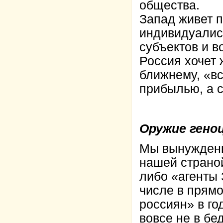
общества.
Запад живет 
индивидуалис
субъектов и в
Россия хочет 
ближнему, «вс
прибылью, а с
Оружие геноц
Мы вынуждены 
нашей страной
либо «агенты 
числе в прям
россиян» в го
вовсе не в бе