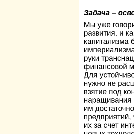
Задача – осв
Мы уже говори
развития, и 
капитализма 
империализма 
руки транснац
финансовой м
Для устойчив
нужно не рас
взятие под ко
наращивания 
им достаточн
предприятий,
их за счет ин
новых техноло