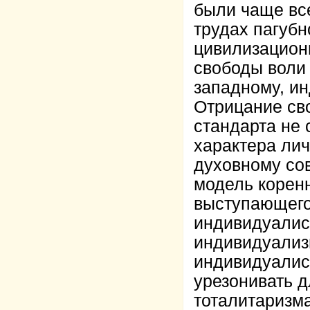
были чаще вс
трудах пагубн
цивилизацион
свободы воли 
западному, и
Отрицание сво
стандарта не 
характера лич
духовному со
модель коренн
выступающего
индивидуалист
индивидуализ
индивидуалис
урезонивать 
тоталитаризма