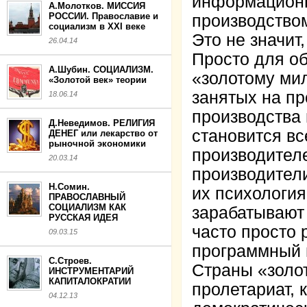
информацион
А.Молотков. МИССИЯ
РОССИИ. Православие и
производство
социализм в XXI веке
Это не значит
26.04.14
Просто для о
А.Шубин. СОЦИАЛИЗМ.
«золотому ми
«Золотой век» теории
занятых на п
18.06.14
производства
Д.Неведимов. РЕЛИГИЯ
становится в
ДЕНЕГ или лекарство от
рыночной экономики
производителе
20.03.14
производител
Н.Сомин.
их психология
ПРАВОСЛАВНЫЙ
СОЦИАЛИЗМ КАК
зарабатывают 
РУССКАЯ ИДЕЯ
часто просто 
09.03.15
программный 
С.Строев.
Страны «золот
ИНСТРУМЕНТАРИЙ
КАПИТАЛОКРАТИИ
пролетариат, 
04.12.13