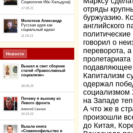
Марксу сделат
Социология Ибн Хальдуна)
отряды крупны
17.09.21
буржуазию. Кс
Молотков Александр
английского 
Русская идея как
социальный идеал
политические
11.04.21
говорил о не
переворота, а
Новости
пролетариата 
подавляющее 
Вышел в свет сборник
статей «Православный
Капитализм с
социализм»
одержал побе
28.06.25
социализмом 
Почему я выхожу из
на Западе теп
Левого фронта
А что же в ст
Алексей Сахнин
16.03.22
произошли вс
до Китая, Кор
Вышла книга
«Славянофильство и