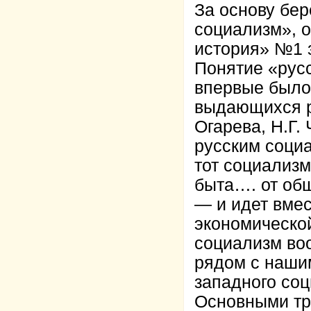
За основу бер
социализм», 
история» №1 з
Понятие «русс
впервые было
выдающихся р
Огарева, Н.Г.
русским соци
тот социализм
быта…. от об
— и идет вмес
экономической
социализм во
рядом с наши
западного со
Основными тр