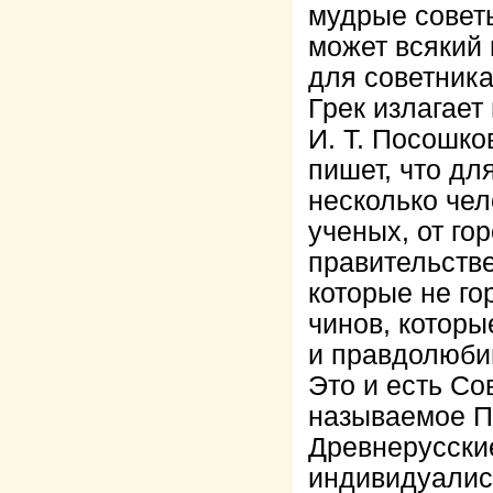
мудрые советы
может всякий
для советника
Грек излагает 
И. Т. Посошков
пишет, что дл
несколько чел
ученых, от го
правительстве
которые не го
чинов, которы
и правдолюбивы
Это и есть Со
называемое П
Древнерусски
индивидуалис