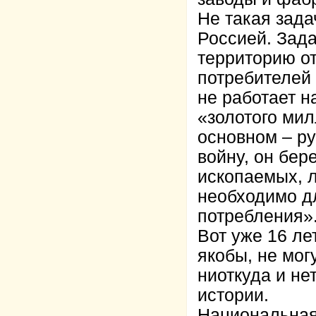
Не такая зад
Россией. Зада
территорию о
потребителей 
не работает н
«золотого мил
основном – ру
войну, он бер
ископаемых, л
необходимо д
потребления»
Вот уже 16 ле
якобы, не мог
ниоткуда и не
истории.
Национальная 