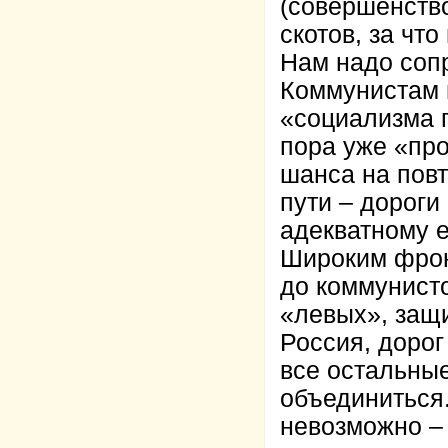
(совершенств
скотов, за чт
Нам надо соп
Коммунистам 
«социализма 
пора уже «про
шанса на повт
пути – дороги
адекватному е
Широким фрон
до коммунисто
«левых», защи
Россия, дорог
все остальны
объединиться.
невозможно – 