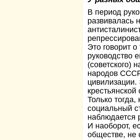
В период рук
развивалась 
антисталинис
репрессирова
Это говорит о
руководство е
(советского) 
народов СССР
цивилизации. 
крестьянской 
Только тогда,
социальный ст
наблюдается р
И наоборот, е
обществе, не 