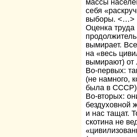
массы населен
себя «раскру
выборы. <…>
Оценка труда
продолжительн
вымирает. Все
на «весь циви
вымирают) от 
Во-первых: т
(не намного, к
была в СССР)
Во-вторых: он
бездуховной ж
и нас тащат. Т
скотина не ве
«цивилизованн