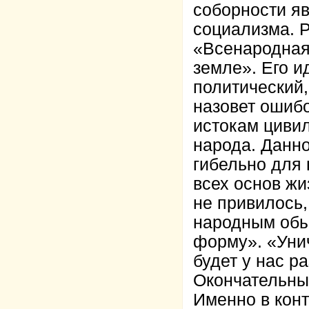
соборности я
социализма. Р
«Всенародная
земле». Его 
политический,
назовет ошибо
истокам цивил
народа. Данно
гибельно для 
всех основ жи
не привилось,
народным обы
форму». «Унич
будет у нас 
Окончательны
Именно в конт