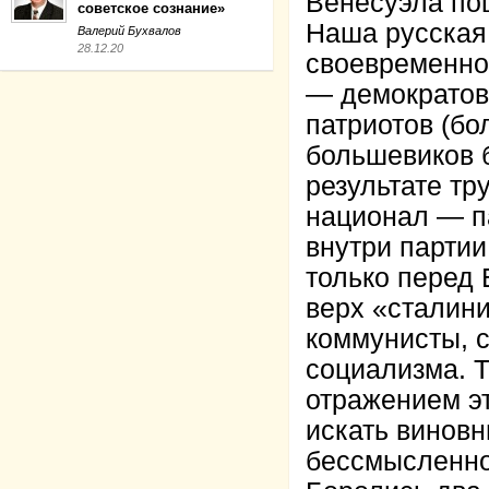
Венесуэла по
советское сознание»
Наша русская
Валерий Бухвалов
28.12.20
своевременно
— демократов
патриотов (бо
большевиков б
результате тр
национал — п
внутри партии
только перед 
верх «сталин
коммунисты, с
социализма. Т
отражением э
искать винов
бессмысленно,