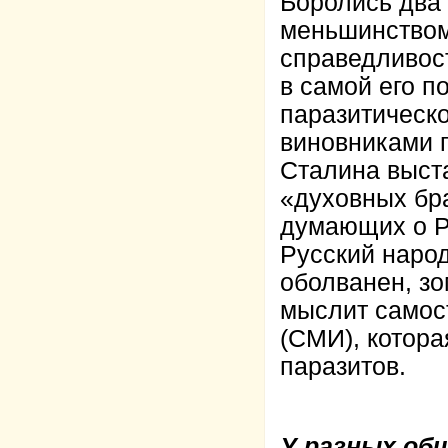
Боролись два
меньшинством
справедливос
в самой его п
паразитическо
виновниками 
Сталина выста
«духовных бр
думающих о Ро
Русский народ
оболванен, зо
мыслит самост
(СМИ), котора
паразитов.
У разных об