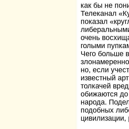
как бы не пони
Телеканал «Ку
показал «круг
либеральными
очень восхищ
голыми пупка
Чего больше в
злонамереннос
но, если учес
известный арт
толкачей вре
обижаются до 
народа. Поде
подобных либ
цивилизации, 