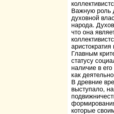
коллективистс
Важную роль 
духовной влас
народа. Духов
что она являе
коллективистс
аристократия
Главным крит
статусу социа
наличие в ег
как деятельн
В древние вре
выступало, н
подвижничест
формирования
которые свои