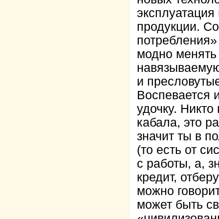
эксплуатация 
продукции. С
потребления» 
модно менять
навязываемую
и пресловуты
Воспевается и
удочку. Никто
кабала, это р
значит ты в п
(то есть от с
с работы, а, з
кредит, отбер
можно говорит
может быть с
«цивилизованн