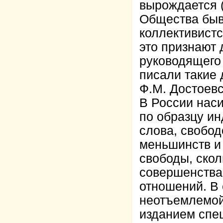
вырождается 
Общества быв
коллективистс
это признают
руководящего 
писали такие 
Ф.М. Достоевс
В России нас
по образцу ин
слова, свобо
меньшинств и 
свободы, скол
совершенства
отношений. В
неотъемлемой
изданием спец