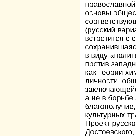
православной
основы общест
соответствующ
(русский вар
встретится с
сохранившаяс
в виду «полит
против западн
как теории хи
личности, общ
заключающейс
а не в борьбе
благополучие,
культурных тр
Проект русско
Достоевского,