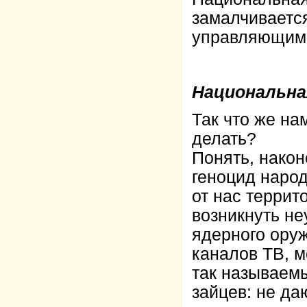
замалчивается
управляющими
Национальна
Так что же на
делать?
Понять, након
геноцид народ
от нас террит
возникнуть не
ядерного ору
каналов ТВ, м
так называем
зайцев: не да