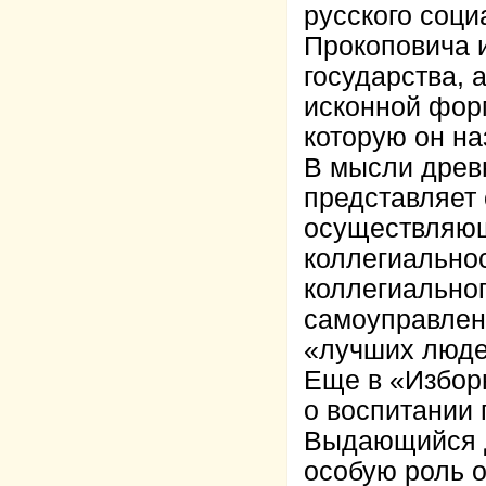
русского соц
Прокоповича и
государства, 
исконной фор
которую он н
В мысли древн
представляет
осуществляющ
коллегиально
коллегиально
самоуправлен
«лучших люде
Еще в «Избор
о воспитании 
Выдающийся 
особую роль 