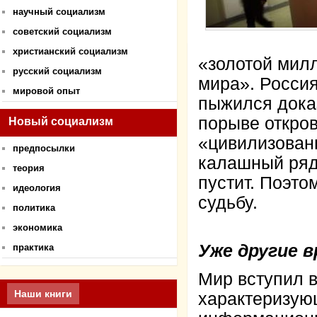
научный социализм
советский социализм
христианский социализм
«золотой мил
русский социализм
мира». Россия
мировой опыт
пыжился дока
порыве откров
Новый социализм
«цивилизован
предпосылки
калашный ряд 
теория
пустит. Поэто
идеология
судьбу.
политика
экономика
Уже другие 
практика
Мир вступил 
Наши книги
характеризую