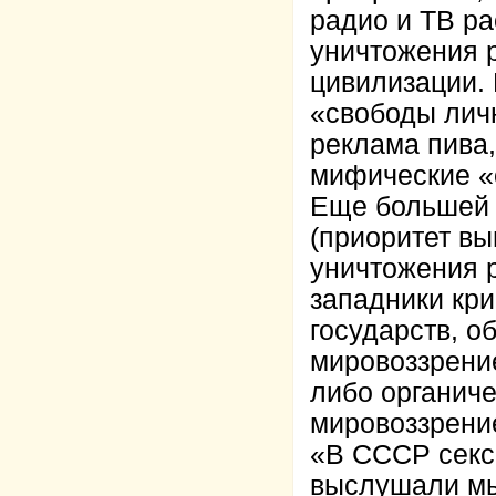
радио и ТВ ра
уничтожения р
цивилизации. 
«свободы личн
реклама пива,
мифические «
Еще большей 
(приоритет вы
уничтожения 
западники кри
государств, о
мировоззрени
либо органич
мировоззрени
«В СССР секса
выслушали мы