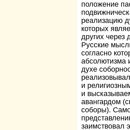
положение па
подвижническ
реализацию д
которых явля
других через
Русские мысл
согласно кото
абсолютизма 
духе соборнос
реализовывала
и религиозны
и высказывае
авангардом (
соборы). Сам
представлени
заимствовал 