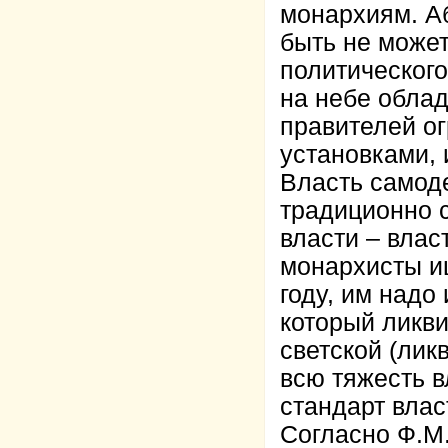
монархиям. Аб
быть не может
политического
на небе облад
правителей о
установками,
Власть самод
традиционно с
власти – влас
монархисты и
году, им надо
который ликв
светской (лик
всю тяжесть в
стандарт влас
Согласно Ф.М