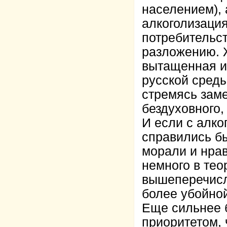
населением), 
алкоголизация
потребительст
разложению. Ж
вытащенная и
русской среды
стремясь заме
бездуховного,
И если с алко
справились б
морали и нрав
немного в теор
вышеперечисл
более убойной
Еще сильнее 
приоритетом, 