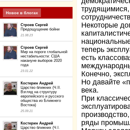
демократичес
трудящимися,
Новое в блогах
сотрудничеств
Некоторые дог
Строев Сергей
Предощущение бойни
капиталистич
21.08.23
национальные 
Строев Сергей
теперь экспл
Мир на пороге глобальной
есть классова
нестабильности: США
накануне выборов 2020
международный
года
23.01.22
Конечно, эксп
Но давайте «п
Костерин Андрей
Царство ближних (Ч.II.
века.
Взгляд на структуру
европейского и русского
При классиче
общества из Ближнего
эксплуатиров
Востока)
25.09.21
производство,
ряды промышл
Костерин Андрей
Царство ближних (Ч.I.