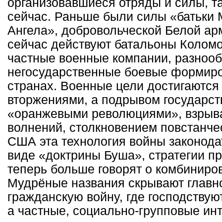
организовавшиеся отряды и силы, та
сейчас. Раньше были силы «батьки 
Ангела», добровольческой Белой арм
сейчас действуют батальоны Коломо
частные военные компании, разноо
негосударственные боевые формиро
странах. Военные цели достигаются
вторжениями, а подрывом государств
«оранжевыми революциями», взрыв
волнений, столкновением повстанче
США эта технология войны законода
виде «доктрины Буша», стратегии п
теперь больше говорят о комбиниро
Мудрёные названия скрывают глав
гражданскую войну, где господствую
а частные, социально-групповые инт