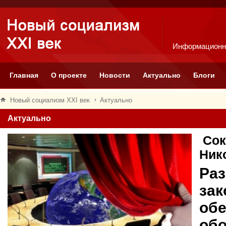
Информационн
Главная
О проекте
Новости
Актуально
Блоги
Новый социализм XXI век
Актуально
Актуально
Сок
Ник
Раз
зак
обе
об