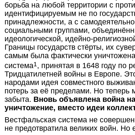
борьба на любой территории с прот
идентифицируемым не по государст
принадлежности, а с самодеятельн
социальными группами, объединён
идеологической, идейно-религиозно
Границы государств стёрты, их суве
самым была фактически уничтожен
1
система
, принятая в 1648 году по 
Тридцатилетней войны в Европе. Эт
народами идея совместного выжива
потерь за её пределами. Но теперь 
забыта.
Вновь объявлена война н
уничтожение, вместо идеи коллек
Вестфальская система не совершен
не предотвратила великих войн. Но