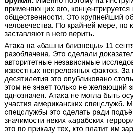
оружия.
Именно поэтому на инструме
применяющих его, концентрируется
общественности. Это крупнейший об
человечества. По крайней мере, по к
заставляют в него верить.
Атака на «башни-близнецы» 11 сент
разоблачена. Это сделали доказате
авторитетные независимые исследов
известных непреложных фактов. За
десятилетия это опубликовано столь
этом не знает только не желающий з
однозначен. Атака не могла быть ос
участия американских спецслужб. М
спецслужбы это сделать ради подъё
значимости неких «арабских террор
это по приказу тех, кто платит им за