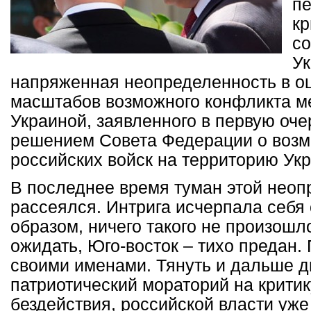
пе
кр
со
Ук
напряженная неопределенность в о
масштабов возможного конфликта м
Украиной, заявленного в первую оч
решением Совета Федерации о воз
российских войск на территорию Ук
В последнее время туман этой неоп
рассеялся. Интрига исчерпала себ
образом, ничего такого не произошл
ожидать, Юго-восток – тихо предан.
своими именами. Тянуть и дальше 
патриотический мораторий на критик
бездействия, российской власти уже