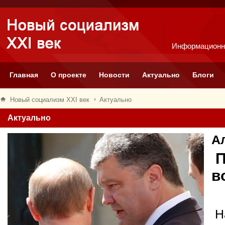
Информационн
Главная
О проекте
Новости
Актуально
Блоги
Новый социализм XXI век
Актуально
Актуально
А
П
в
Н