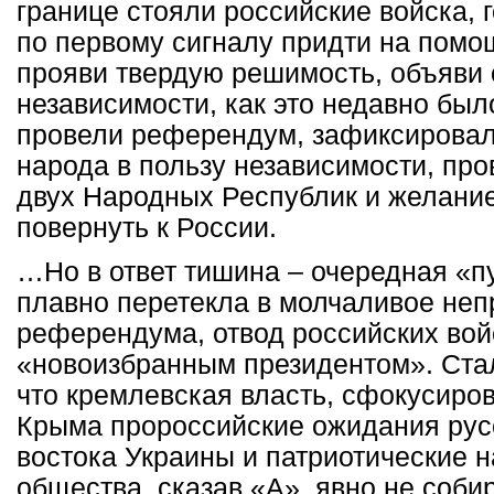
границе стояли российские войска, г
по первому сигналу придти на помощ
прояви твердую решимость, объяви 
независимости, как это недавно был
провели референдум, зафиксирова
народа в пользу независимости, про
двух Народных Республик и желани
повернуть к России.
…Но в ответ тишина – очередная «п
плавно перетекла в молчаливое неп
референдума, отвод российских войс
«новоизбранным президентом». Стал
что кремлевская власть, сфокусиро
Крыма пророссийские ожидания рус
востока Украины и патриотические 
общества, сказав «А», явно не собир