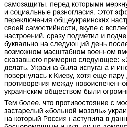
самозащиты, перед которыми меркну
и социальные разногласия. Этот эф
переключения общеукраинских наст
своей самостийности, вкупе с вспле
настроений, сразу подметил и подч
буквально на следующий день посл
возможном масштабном военном вм
сказавшего примерно следующее: «
делать. Украина была испугана и ин
повернулась к Киеву, хотя еще пару
противоречия между новоиспеченной
украинским обществом были огромн
Тем более, что противостояние с мо
застарелый «больной мозоль» украи
на который Россия наступила в дан
бесцеремонным и чуть ли не демон