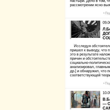
пастыри. Дело в том, 
рассмотрении ясно выя
Под
09.
Л.Б
ДО
СО
Исследуя обстоятельс
пришел к выводу, что 
это в результате нало
причин и обстоятельст
социально-политическо
анализировал, главным
др.] и обнаружил, что 
соответствующей теори
Под
10.
В.
— 
СА