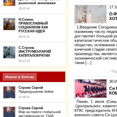
рыночной экономики
17.
20.03.14
О.
ХО
Н.Сомин.
ПРАВОСЛАВНЫЙ
1.Введение Сегодняшн
СОЦИАЛИЗМ КАК
РУССКАЯ ИДЕЯ
огромному числу людей,
доставляет большой р
09.03.15
капиталистическое обще
общество, основанное 
С.Строев.
конечной стадии своег
ИНСТРУМЕНТАРИЙ
производства, являет
КАПИТАЛОКРАТИИ
экономической системой
04.12.13
такая […]
Под
Новое в блогах
30.
Строев Сергей
Си 
Предощущение бойни
КО
21.08.23
Пекин, 1 июля (Синьх
Центрального комитет
Строев Сергей
КПК/, председатель КН
Мир на пороге глобальной
военного совета Си Цз
нестабильности: США