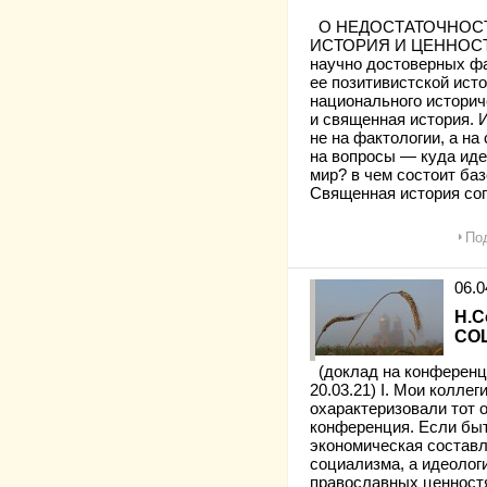
О НЕДОСТАТОЧНОСТ
ИСТОРИЯ И ЦЕННОСТИ 
научно достоверных фа
ее позитивистской исто
национального историч
и священная история. 
не на фактологии, а на
на вопросы — куда иде
мир? в чем состоит ба
Священная история соп
Под
06.
Н.
СО
(доклад на конференц
20.03.21) I. Мои колле
охарактеризовали тот 
конференция. Если быт
экономическая составл
социализма, а идеолог
православных ценностя