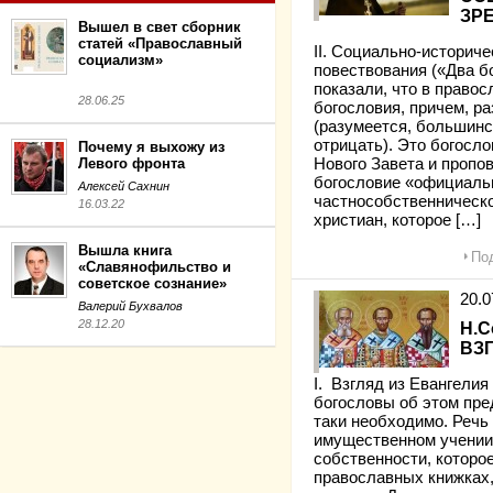
ЗР
Вышел в свет сборник
статей «Православный
II. Социально-историче
социализм»
повествования («Два б
показали, что в право
28.06.25
богословия, причем, р
(разумеется, большинс
отрицать). Это богосл
Почему я выхожу из
Левого фронта
Нового Завета и пропо
богословие «официальн
Алексей Сахнин
частнособственническ
16.03.22
христиан, которое […]
Вышла книга
Под
«Славянофильство и
советское сознание»
20.
Валерий Бухвалов
28.12.20
Н.С
ВЗ
I. Взгляд из Евангели
богословы об этом пре
таки необходимо. Речь
имущественном учении, 
собственности, которо
православных книжках