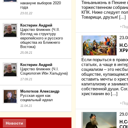
Тяньаньмэнь в Пекине 
накануне выборов 2020
года
торжественном собрани
КПК. Ниже следует по
23.01.22
Товарищи, друзья! […]
Костерин Андрей
Под
Царство ближних (Ч.II.
Взгляд на структуру
23.
европейского и русского
общества из Ближнего
Н.
Востока)
ХР
25.09.21
Если порыться в право
статьях, а чаще в инте
Костерин Андрей
Царство ближних (Ч.I.
социализм – это несбы
Социология Ибн Хальдуна)
обществе, купающемся 
оставить мечты о хрис
17.09.21
капитализму и занима
собственной души. Сог
Молотков Александр
христианин во […]
Русская идея как
социальный идеал
Под
11.04.21
29.
Н.С
Новости
СО