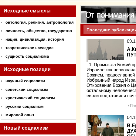
Исходные смыслы
онтология, религия, антропология
Последние публикаци
личность, общество, государство
нация, цивилизация, история
09.
теоретическое наследие
А.К
ПУ
сущность социализма
1. Промысел Божий про
Исходные позиции
Израиле как первонача
Божием, православной 
Избранный народ Израи
научный социализм
Откровения Божия о Ца
советский социализм
остальному человечест
евреи подготовили поч
христианский социализм
Под
русский социализм
мировой опыт
04.
В.Е
Новый социализм
ДУ