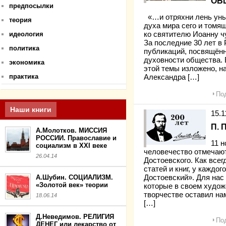
ОБ
предпосылки
«…и отряхни лень уны
теория
духа мира сего и томя
идеология
ко святителю Иоанну 
За последние 30 лет в
политика
публикаций, посвящён
духовности общества.
экономика
этой темы изложено, н
практика
Александра […]
Под
Наши книги
15.
П. 
А.Молотков. МИССИЯ
РОССИИ. Православие и
11 н
социализм в XXI веке
человечество отмечают
26.04.14
Достоевского. Как всег
статей и книг, у каждо
А.Шубин. СОЦИАЛИЗМ.
Достоевский». Для нас
«Золотой век» теории
которые в своем худо
творчестве оставил на
18.06.14
[…]
Д.Неведимов. РЕЛИГИЯ
Под
ДЕНЕГ или лекарство от