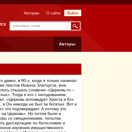
Авторам
О сайте
Войти
ИСК
Авторы
то давно, в 90-х, когда я только начинал
ие текстов Иоанна Златоуста, мне
лось слышать словечко «Церковь-то –
атых». Тогда я его с негодованием
ал: «Церковь исповедует Христа и Его
, а Он никогда не был за богатых. Вот и
ст это подтверждает. А потому это
 на Церковь». Но потом были и
оры со священниками, попытка
ть диссертацию по богословию и
енное изучение имущественного