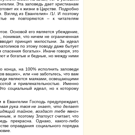
нгелии. Эта заповедь дает христианам
отовит их к жизни в Царстве. Подробно
. Взгляд из Евангелия» /1/. И поэтому
тье не повторяются – к читателям
гое. Основой его является убеждение,
о, понимая, что ничем не ограниченная
 вводит принцип милостыни. За идеал
католиков по этому поводу даже бытует
 спасения богатых». Иначе говоря, это
уют и богатые и бедные, но между ними
 до конца, на 100% исполнить заповеди
в ваших», или «не заботьтесь, что вам
аповеди являются маяками, освещающими
асотой и привлекательностью. Именно
Это социальный идеал, но к которому
 в Евангелии Господь предупреждает,
вая рука твоя не знает, что делает
идящий тайное, воздаст тебе явно
»
нным, и поэтому Златоуст считает, что
дь прекрасна. Однако, какого-либо
естве оправдания социального порядка
ловие.