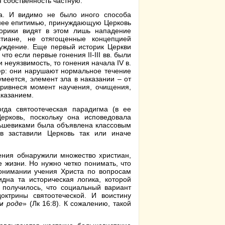
 собственность частную.
а. И видимо не было иного способа
а нее епитимью, принуждающую Церковь
торики видят в этом лишь нападение
тиане, не отягощенные концепцией
суждение. Еще первый историк Церкви
то если первые гонения II-III вв. были
 неуязвимость, то гонения начала IV в.
ер: они нарушают нормальное течение
меется, элемент зла в наказании – от
 привнеся момент научения, очищения,
аказанием.
огда святоотеческая парадигма (в ее
Церковь, поскольку она исповедовала
льшевиками была объявлена классовым
в заставили Церковь так или иначе
нения обнаружили множество христиан,
 жизни. Но нужно четко понимать, что
онимании учения Христа по вопросам
идна та историческая логика, которой
 получилось, что социальный вариант
ктрины святоотеческой. И воистину
м роде
» (Лк 16:8). К сожалению, такой