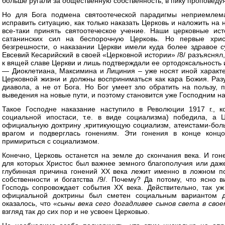
больше ругали за общественную собственность, в пику проповедуя
Но для Бога подмена святоотеческой парадигмы неприемлем
исправить ситуацию, как только наказать Церковь и наложить н
все-таки принять святоотеческое учение. Наши церковные ис
сатанинских сил на беспорочную Церковь. Но первые хрис
безгрешности, о наказании Церкви имели куда более здравое 
Евсевий Кесарийский в своей «Церковной истории» /8/ разъяснял, ч
к вящей славе Церкви и лишь подтверждали ее ортодоксальность и
— Диоклетиана, Максимина и Лициния – уже носят иной характ
Церковной жизни и должны восприниматься как кара Божия. Разу
диавола, а не от Бога. Но Бог умеет зло обратить на пользу,
выведения на новые пути, и поэтому становится уже Господним н
Такое Господне наказание наступило в Революции 1917 г., к
социальной ипостаси, т.е. в виде социализма) победила, а 
официальную доктрину ,критикующую социализм, атеистами-бо
врагом и подверглась гонениям. Эти гонения в конце концо
примириться с социализмом.
Конечно, Церковь останется на земле до скончания века. И го
для которых Христос был важнее земного благополучия или даже
глубинная причина гонений XX века лежит именно в ложном п
собственности и богатства /9/. Почему? Да потому, что ясно в
Господь сопровождает события XX века. Действительно, так уж
официальной доктрины был сметен социальным вариантом до
оказалось, что «
сыны века сего догадливее сынов света в свое
взгляд так до сих пор и не усвоен Церковью.