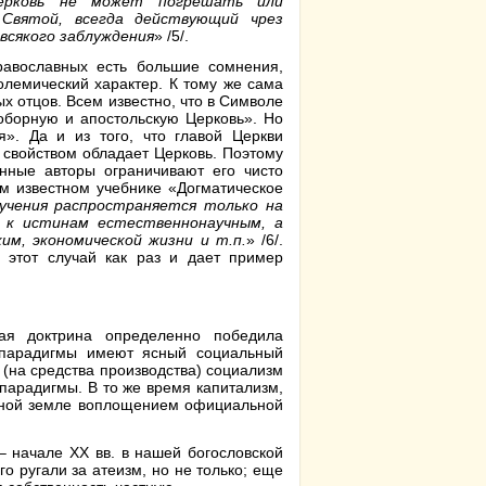
Церковь не может погрешать или
Святой, всегда действующий чрез
всякого заблуждения
» /5/.
православных есть большие сомнения,
олемический характер. К тому же сама
ых отцов. Всем известно, что в Символе
оборную и апостольскую Церковь». Но
я». Да и из того, что главой Церкви
м свойством обладает Церковь. Поэтому
нные авторы ограничивают его чисто
м известном учебнике «Догматическое
учения распространяется только на
 к истинам естественнонаучным, а
им, экономической жизни и т.п.
» /6/.
 этот случай как раз и дает пример
ная доктрина определенно победила
е парадигмы имеют ясный социальный
 (на средства производства) социализм
парадигмы. В то же время капитализм,
ешной земле воплощением официальной
 – начале XX вв. в нашей богословской
го ругали за атеизм, но не только; еще