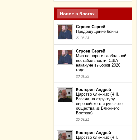
Новое в блогах
Строев Сергей
Предощущение бойни
21.08.23
Строев Сергей
Мир на пороге глобальной
нестабильности: США
накануне выборов 2020
года
23.01.22
Костерин Андрей
Царство ближних (Ч.II.
Взгляд на структуру
европейского и русского
общества из Ближнего
Востока)
25.09.21
Костерин Андрей
Царство ближних (Ч.I.