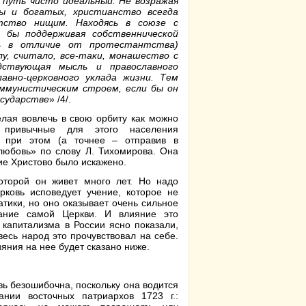
 путь чисто идеальный. Не возражая
ы и богатых, христианство все­гда
тство нищим. Находясь в союзе с
бы поддерживая соб­ственнической
вь в отличие от протестантства)
лу, считало, все-таки, монашество с
ствующая мысль и православного
лавно-церковного ук­лада жизни. Тем
оммунистическим строем, если бы он
осударстве
» /4/.
елая вовлечь в свою орбиту как можно
 привычные для этого населения
в при этом (а точнее – отправив в
любовь» по слову Л. Тихомирова. Она
ие Христово было искажено.
оторой он живет много лет. Но надо
рковь исповедует учение, которое не
атики, но оно оказывает очень сильное
ание самой Церкви. И влияние это
 капитализма в России ясно показали,
весь народ это прочувствовал на себе.
ияния на нее будет сказано ниже.
вь безошибочна, поскольку она водится
ии восточных патриархов 1723 г.: