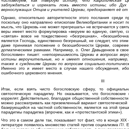
«
исповедуем, как твердую истину, что Кафолическая 
заблуждаться и изрекать ложь вместо истины; ибо Дух 
вернослужащих Отцов и учителей Церкви, предохраняет её от 
Однако, относительно авторитетности этого послания среди 
поскольку оно направлено епископам Великобритании и носит п
мысль, что Церковь «не может прегрешать» не встречается у свят
веры имеет место формулировка «веруем во единую, святую, с
«святая» вовсе не тождественно «безгрешная», «безошибочна
является Господь, единственно безгрешный, не следует, что эти
даже принимая положение о безошибочности Церкви, совреме
догматическими рамками. Например, о. Олег Давыденков в свое
богословие» пишет: «
непогрешимость Церкви в вопросах веро
истины вероучительные, но н имеет отношения, например,
также к суждениям Церкви по вопросам социально-политическ
Именно это и имеет место в случае нашего обсуждения, ибо
ошибочного церковного мнения.
III
Итак, если взять чисто богословскую сферу, то официаль
святоотеческую парадигму. Но оказывается, что богословски
коррелят. Действительно, благодаря общественной собственности
можно рассматривать как приземленный вариант святоотеческой 
базирующийся на частной собственности, является на этой гр
парадигмы парадигма (впрочем, как и «протестантской этики»).
Что это в самом деле так, показывает тот факт, что в конце XIX
литературе появилось множество статей против социализма /7/. Е