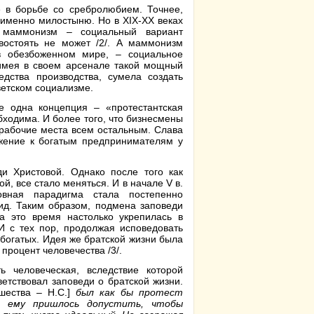
 в борьбе со сребролюбием. Точнее,
именно милостыню. Но в XIX-XX веках
 маммонизм – социальный вариант
востоять не может /2/. А маммонизм
в обезбоженном мире, – социальное
 имея в своем арсенале такой мощный
дства производства, сумела создать
ветском социализме.
е одна концепция – «протестантская
бходима. И более того, что бизнесмены
 рабочие места всем остальным. Слава
ажение к богатым предпринимателям у
и Христовой. Однако после того как
й, все стало меняться. И в начале V в.
овная парадигма стала постепенно
ид. Таким образом, подмена заповеди
а это время настолько укрепилась в
И с тех пор, продолжая исповедовать
и богатых. Идея же братской жизни была
процент человечества /3/.
 человеческая, вследствие которой
етствовал заповеди о братской жизни.
шества – Н.С.]
был как бы протест
й ему пришлось допустить, чтобы