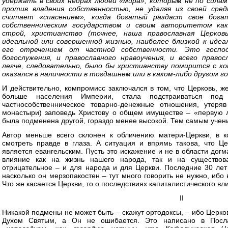
удержать в своих недрах людей «мира», которым не по силам
против владения собствен­ностью, не удаляя из своей сред
считает «спасением», когда богатый раздаст свое бога
собственническим государством и своим авторитетом как 
строй, христианство (точнее, наша православная Церко
идеальной или совер­шенной жизнью, наиболее близкой к идеа
его отречением от частной собственности. Это господ
богослужения, и православного нравоучения, и всего правос
легче, следовательно, было бы христианству помирится с к
оказался в наличности в тогдашнем или в каком-либо другом г
И действительно, компромисс заключался в том, что Церковь, ж
больше населения Империи, стала подстраиваться под
частнособственническое товарно-денежные отношения, утеря
монастыри) заповедь Христову о общем имуществе – «первую 
была подменена другой, гораздо менее высокой. Тем самым учен
Автор меньше всего склонен к обличению матери-Церкви, в к
смотреть правде в глаза. А ситуация и впрямь такова, что Це
является евангельским. Пусть это искажение и не в области догм
влияние как на жизнь нашего народа, так и на существов
отрицательное – и для народа и для Церкви. Последние 30 лет
насколько он мерзопакостен – тут много говорить не нужно, ибо 
Что же касается Церкви, то о последствиях капиталистического вл
II
Никакой подмены не может быть – скажут ортодоксы, – ибо Церко
Духом Святым, а Он не ошибается. Это написано в Послан