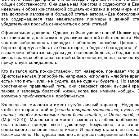
общей собственности. Она дана нам Христом и содержится в Ева
идеальный образ христианской социальной жизни в этом мире и г
эта доктрина изложена в большой статье автора «Два богословия
все содержащиеся там евангельские примеры в данной ста
убедительная просьба ознакомиться с этой статьей.
Официальная доктрина. Однако, сейчас учение нашей Церкви дру
что христиане должны жить в условиях частной собственности. Н
частная собственность приводит к обществу нелюбви, Церковь
берется формула «богатые благотворят, а бедные благодарят»; У 
выражение: «богатые созданы для спасения бедных, а бедные для
жизнь в рамках общества частной собственности, когда наличеств
присутствует солидарность.
Кто пытался жить по-христиански, тот, наверное, понимает, что
Христовы нельзя (попробуйте, например, исполнить «любите враго
есть и что пить», или «не судите, да не судимы будете»). Но з
христианину правильный путь, они сверкают своей высшей кр
такова и заповедь братской жизни, когда все имение «обща». 
возможно приближаться и приближаться.
Заповедь же милостыни имеет сугубо личный характер. Недаром
чтобы ее творили втайне («
когда творишь милостыню, пусть ле
правая, чтобы милостыня твоя была втайне; и Отец твой, в
(Мф. 6:3-4)). Милостыня помогает возгревать любовь к обездоле
она полезна прежде всего дающему. Безусловно, эта запове
социального значения она не имеет. И поэтому ставить ее в кач
бессмысленно. Но, однако именно это делает современное богос