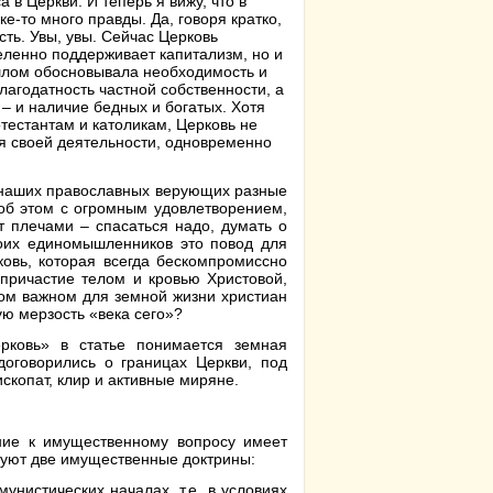
а в Церкви. И теперь я вижу, что в
ке-то много правды. Да, говоря кратко,
есть. Увы, увы. Сейчас Церковь
ленно поддерживает капитализм, но и
шлом обосновывала необходимость и
лагодатность частной собственности, а
 – и наличие бедных и богатых. Хотя
отестантам и католикам, Церковь не
ля своей деятельности, одновременно
у наших православных верующих разные
 об этом с огромным удовлетворением,
т плечами – спасаться надо, думать о
моих единомышленников это повод для
ковь, которая всегда бескомпромиссно
причастие телом и кровью Христовой,
этом важном для земной жизни христиан
ю мерзость «века сего»?
рковь» в статье понимается земная
договорились о границах Церкви, под
скопат, клир и активные миряне.
ение к имущественному вопросу имеет
вуют две имущественные доктрины:
унистических началах, т.е. в условиях