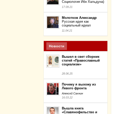
Социология Ибн Хальдуна)
17.09.21
Молотков Александр
Русская идея как
социальный идеал
11.04.21
Новости
Вышел в свет сборник
статей «Православный
социализм»
28.06.25
Почему я выхожу из
Левого фронта
Алексей Сахнин
16.03.22
Вышла книга
«Славянофильство и