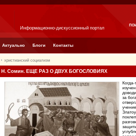
ПО
Информационно-дискуссионный портал
Актуально
Блоги
Контакты
христианский социализм
Н. Сомин. ЕЩЕ РАЗ О ДВУХ БОГОСЛОВИЯХ
Когда-
изучен
доводи
за бог
отверг
учение
Златоу
поклеп
разгов
защити
углубл