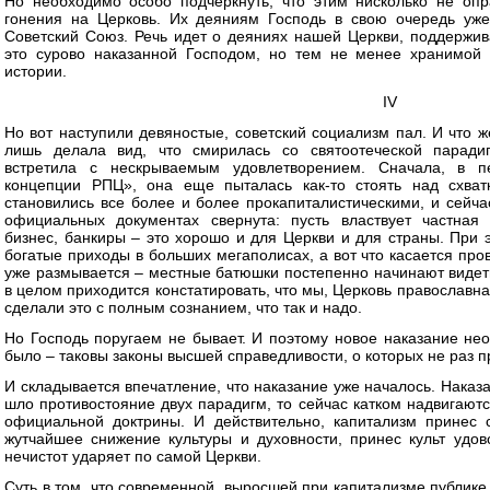
Но необходимо особо подчеркнуть, что этим нисколько не оп
гонения на Церковь. Их деяниям Господь в свою очередь уже
Советский Союз. Речь идет о деяниях нашей Церкви, поддержив
это сурово наказанной Господом, но тем не менее хранимой 
истории.
IV
Но вот наступили девяностые, советский социализм пал. И что ж
лишь делала вид, что смирилась со святоотеческой паради
встретила с нескрываемым удовлетворением. Сначала, в п
концепции РПЦ», она еще пыталась как-то стоять над схват
становились все более и более прокапиталистическими, и сейчас
официальных документах свернута: пусть властвует частная 
бизнес, банкиры – это хорошо и для Церкви и для страны. При 
богатые приходы в больших мегаполисах, а вот что касается про
уже размывается – местные батюшки постепенно начинают видет
в целом приходится констатировать, что мы, Церковь православна
сделали это с полным сознанием, что так и надо.
Но Господь поругаем не бывает. И поэтому новое наказание не
было – таковы законы высшей справедливости, о которых не раз 
И складывается впечатление, что наказание уже началось. Наказ
шло противостояние двух парадигм, то сейчас катком надвигают
официальной доктрины. И действительно, капитализм принес 
жутчайшее снижение культуры и духовности, принес культ удов
нечистот ударяет по самой Церкви.
Суть в том, что современной, выросшей при капитализме публике