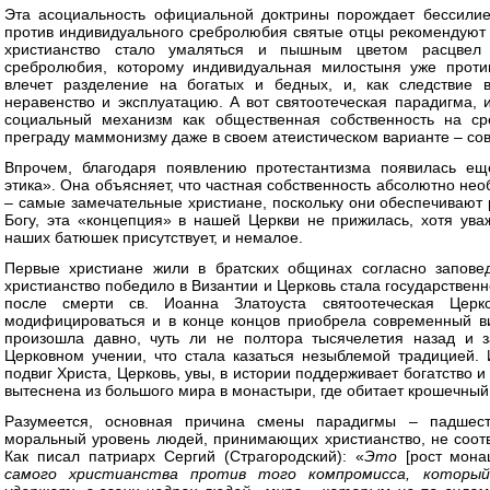
Эта асоциальность официальной доктрины порождает бессилие
против индивидуального сребролюбия святые отцы рекомендуют 
христианство стало умаляться и пышным цветом расцвел
сребролюбия, которому индивидуальная милостыня уже проти
влечет разделение на богатых и бедных, и, как следствие 
неравенство и эксплуатацию. А вот святоотеческая парадигма,
социальный механизм как общественная собственность на сре
преграду маммонизму даже в своем атеистическом варианте – со
Впрочем, благодаря появлению протестантизма появилась ещ
этика». Она объясняет, что частная собственность абсолютно нео
– самые замечательные христиане, поскольку они обеспечивают
Богу, эта «концепция» в нашей Церкви не прижилась, хотя ув
наших батюшек присутствует, и немалое.
Первые христиане жили в братских общинах согласно заповед
христианство победило в Византии и Церковь стала государственно
после смерти св. Иоанна Златоуста святоотеческая Церк
модифицироваться и в конце концов приобрела современный в
произошла давно, чуть ли не полтора тысячелетия назад и з
Церковном учении, что стала казаться незыблемой традицией. 
подвиг Христа, Церковь, увы, в истории поддерживает богатство 
вытеснена из большого мира в монастыри, где обитает крошечный 
Разумеется, основная причина смены парадигмы – падшесть
моральный уровень людей, принимающих христианство, не соотв
Как писал патриарх Сергий (Страгородский): «
Это
[рост мона
самого христианства против того компромисса, которы