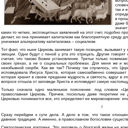
вопрос
словеч
так и 
опреде
в про
даже б
значит
каких-то четких, эксплицитных заявлений на этот счет, подобно пр
делает, но она принимает капитализм как благоприятную среду д
уничижая альтернативу капитализма – социализм.
Тот факт, что ныне Церковь занимает такую позицию, вызывает 
эмоции. Одни будут с пеной у рта это отрицать. Другие говорят
считая, что таково Божие установление. Третьи только пожимаю
своих грехах, а не о социальных проблемах. Для меня же и 
неизбывной скорби. Как же так? Почему так случилось, что Цер
исповедовала Иисуса Христа, которая самозабвенно совершает 
которая хранит в своем предании мудрость и святость, вдруг в 
вопросе отошла от заповеди Христа и исповедует самую настоящу
Только сначала одно маленькое пояснение: под словом «Це
православная Церковь. Причем, поскольку даже теоретики не 
Церковью понимаются все, кто определяют ее мировоззрение: епи
I
Сразу перейдем к сути дела. А дело в том, что такое отнош
давнюю традицию. А именно, в православном богословии сущест
Святоотеческая доктрина. Это заповедь о братской жизни на комм