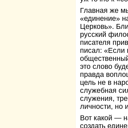
Главная же мы
«единение» н
Церковь». Бл
русский филос
писателя при
писал: «Если 
общественный 
это слово буд
правда вопло
цель не в нар
служебная сил
служения, тре
личности, но и
Вот какой — н
создать един