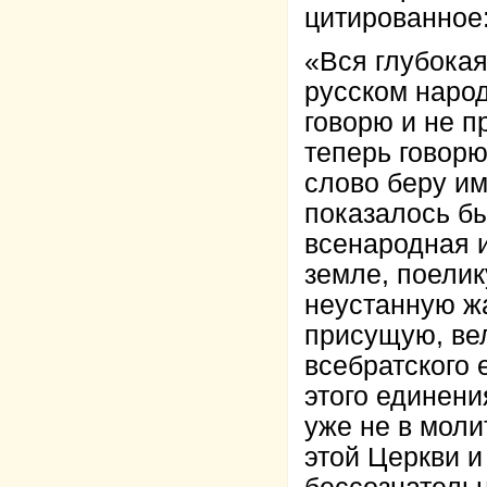
цитированное
«Вся глубокая
русском народ
говорю и не п
теперь говорю
слово беру им
показалось бы
всенародная 
земле, поелик
неустанную жа
присущую, вел
всебратского 
этого единени
уже не в моли
этой Церкви и