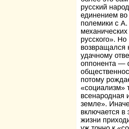
русский народ
единением во 
полемики с А.
механических
русского». Но
возвращался к
удачному отве
оппонента — о
общественност
потому рожда
«социализм» т
всенародная 
земле». Инач
включается в 
жизни приходи
уж точно к «с