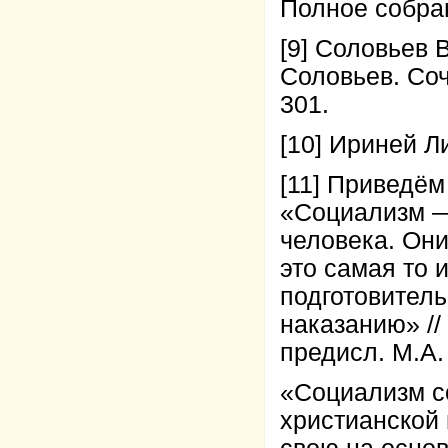
Полное собрани
[9] Соловьев B
Соловьев. Сочи
301.
[10] Ириней Ли
[11] Приведём
«Социализм — 
человека. Они
это самая то и
подготовител
наказанию» //
предисл. М.А. 
«Социализм со
христианской 