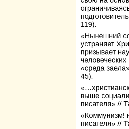
свою на основ
ограничиваясь
подготовитель
119).
«Нынешний соц
устраняет Хри
призывает нау
человеческих 
«среда заела» 
45).
«…христианск
выше социализ
писателя» // Т
«Коммунизм! н
писателя» // Т