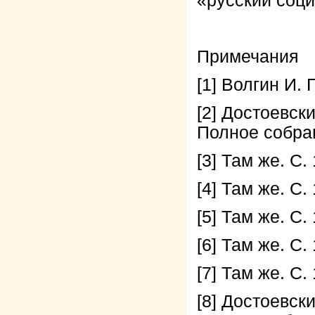
«русский соц
Примечания
[1] Волгин И. 
[2] Достоевск
Полное собрани
[3] Там же. С.
[4] Там же. С.
[5] Там же. С.
[6] Там же. С.
[7] Там же. С.
[8] Достоевск