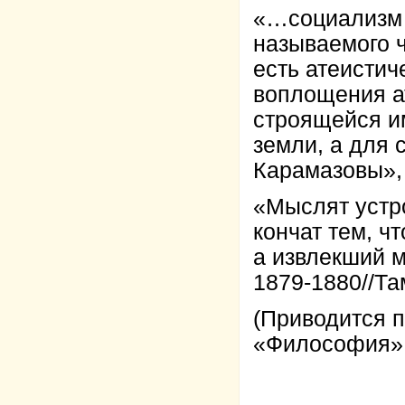
«…социализм е
называемого ч
есть атеистич
воплощения а
строящейся им
земли, а для 
Карамазовы», 1
«Мыслят устро
кончат тем, ч
а извлекший м
1879-1880//Там
(Приводится п
«Философия», 