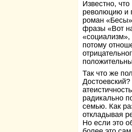
Известно, что
революцию и 
роман «Бесы»
фразы «Вот на
«социализм», 
потому отнош
отрицательног
положительны
Так что же по
Достоевский? 
атеистичност
радикально п
семью. Как раз
откладывая р
Но если это о
более это сам