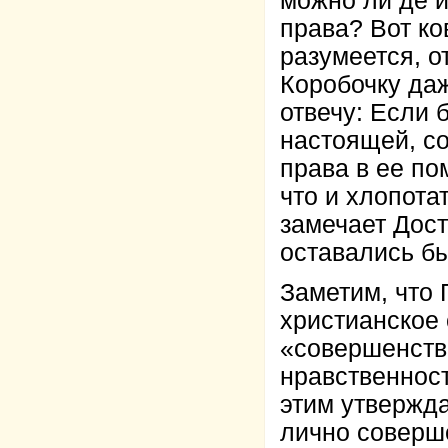
можно ли де и
права? Вот ко
разумеется, о
Коробочку да
отвечу: Если 
настоящей, со
права в ее по
что и хлопота
замечает Дост
оставались бы
Заметим, что 
христианское
«совершенств
нравственност
этим утвержда
лично соверш