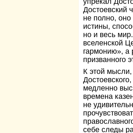
упрекал Досто
Достоевский ч
не полно, оно
истины, спосо
но и весь мир
вселенской Ц
гармонию», а 
призванного э
К этой мысли
Достоевского,
медленно выс
времена казен
не удивительн
прочувствоват
православного
себе следы ра