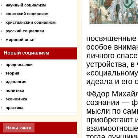
научный социализм
советский социализм
христианский социализм
русский социализм
посвященные 
мировой опыт
особое внима
Новый социализм
личного спас
устройства, в
предпосылки
«социальному 
теория
идеала и его 
идеология
политика
Фёдор Михайло
экономика
сознании — фи
практика
мысли по сам
приобретают 
взаимоотноше
Наши книги
тогда лучшими