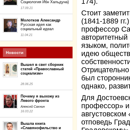
174).
Социология Ибн Хальдуна)
17.09.21
Стоит заметит
(1841-1889 гг
Молотков Александр
Русская идея как
профессор Сан
социальный идеал
11.04.21
авторитетный 
языком, полит
идею обществе
Новости
собственности
Вышел в свет сборник
Отрицательно 
статей «Православный
социализм»
был сторонник
28.06.25
однако, разви
Для Достоевс
Почему я выхожу из
Левого фронта
профессор» и 
Алексей Сахнин
16.03.22
августовском 
отповедь Град
Вышла книга
«Славянофильство и