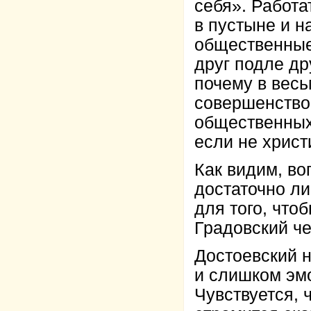
себя». Работа
в пустыне и н
общественные
друг подле дру
почему в вес
совершенство
общественных
если не христ
Как видим, в
достаточно ли
для того, что
Градовский чет
Достоевский н
и слишком эм
Чувствуется, 