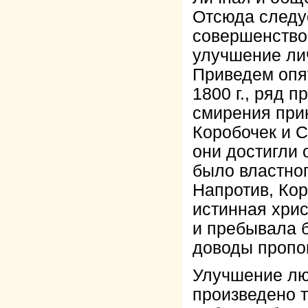
Отсюда следуе
совершенствов
улучшение ли
Приведем опят
1800 г., ряд 
смирения при
Коробочек и С
они достигли 
было властног
Напротив, Кор
истинная хрис
и пребывала б
доводы проп
Улучшение лю
произведено 