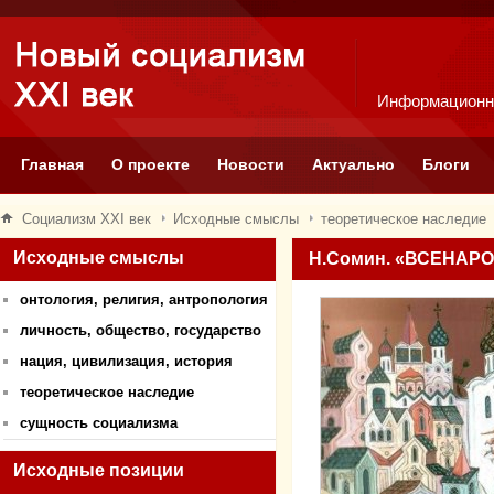
Информационн
Главная
О проекте
Новости
Актуально
Блоги
Социализм XXI век
Исходные смыслы
теоретическое наследие
Исходные смыслы
Н.Сомин. «ВСЕНАР
онтология, религия, антропология
личность, общество, государство
нация, цивилизация, история
теоретическое наследие
сущность социализма
Исходные позиции