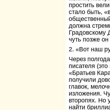
простить вели
стало быть, «
общественный 
должна стреми
Градовскому Д
чуть позже он
2. «Вот наш р
Через полгод
писателя (это
«Братьев Кара
получили дов
главок, мелоч
изложения. Чу
второпях. Но 
найти бриллиа