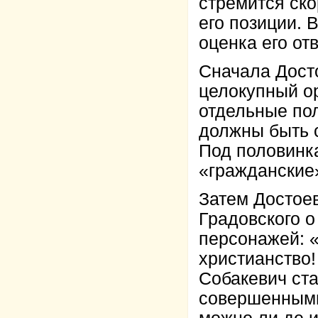
стремится ско
его позиции. 
оценка его от
Сначала Дост
целокупный о
отдельные пол
должны быть с
Под половинк
«гражданские
Затем Достое
Градовского о
персонажей: «
христианство!
Собакевич ст
совершенными