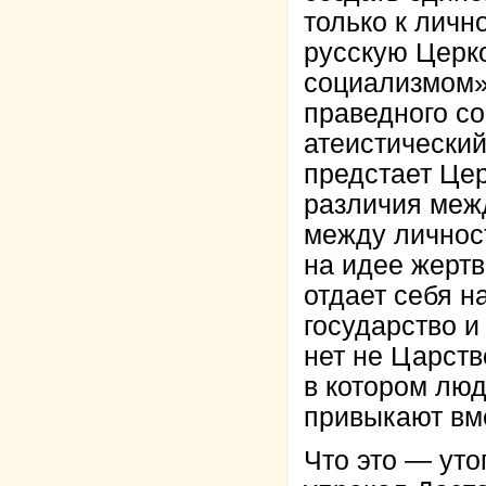
только к личн
русскую Церко
социализмом»
праведного со
атеистический
предстает Цер
различия межд
между личнос
на идее жертв
отдает себя н
государство 
нет не Царств
в котором люд
привыкают вме
Что это — уто