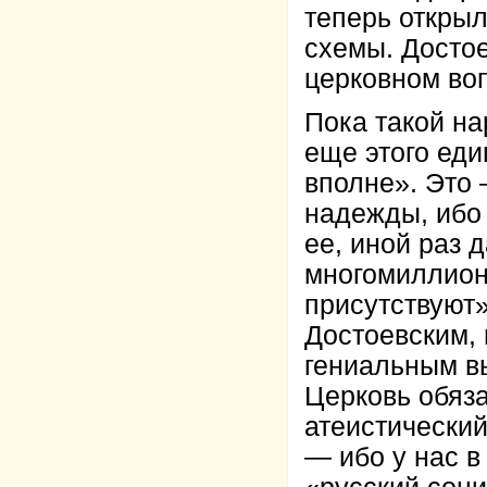
теперь откры
схемы. Достое
церковном во
Пока такой на
еще этого ед
вполне». Это 
надежды, ибо 
ее, иной раз 
многомиллион
присутствуют»
Достоевским, 
гениальным вы
Церковь обяза
атеистически
— ибо у нас в