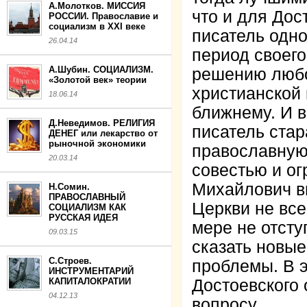
А.Молотков. МИССИЯ
что и для Дос
РОССИИ. Православие и
социализм в XXI веке
писатель одн
26.04.14
период своего
А.Шубин. СОЦИАЛИЗМ.
решению любо
«Золотой век» теории
христианской 
18.06.14
ближнему. И 
Д.Неведимов. РЕЛИГИЯ
писатель стар
ДЕНЕГ или лекарство от
рыночной экономики
православную
20.03.14
совестью и о
Михайлович в
Н.Сомин.
ПРАВОСЛАВНЫЙ
Церкви не все
СОЦИАЛИЗМ КАК
РУССКАЯ ИДЕЯ
мере не отсту
09.03.15
сказать новые
С.Строев.
проблемы. В 
ИНСТРУМЕНТАРИЙ
КАПИТАЛОКРАТИИ
Достоевского 
04.12.13
вопросу.