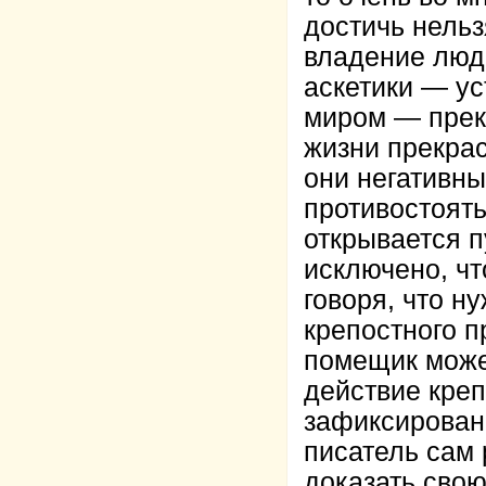
достичь нельз
владение люд
аскетики — ус
миром — прек
жизни прекра
они негативны
противостоять
открывается п
исключено, чт
говоря, что н
крепостного п
помещик може
действие креп
зафиксированн
писатель сам 
доказать свою