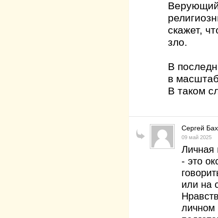
Верующий 
религиозн
скажет, ч
зло.
В последн
в масштаб
В таком сл
Сергей Ба
09 май 2025
Личная 
- это о
говорит
или на 
Нравств
личном 