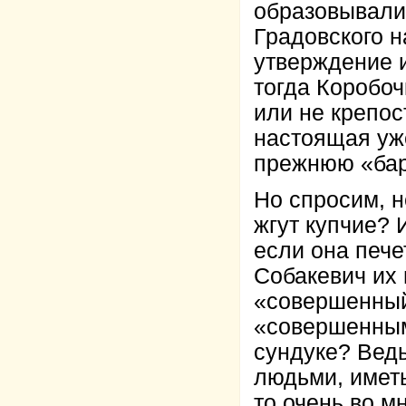
образовывали
Градовского н
утверждение и
тогда Коробоч
или не крепос
настоящая уже
прежнюю «бар
Но спросим, 
жгут купчие? 
если она пече
Собакевич их 
«совершенный»
«совершенными
сундуке? Вед
людьми, иметь
то очень во м