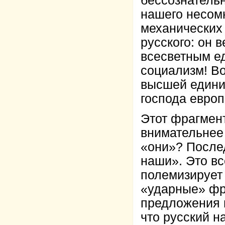
бессознатель
нашего несомн
механических
русского: он 
всесветным е
социализм! Во
высшей едини
господа европ
Этот фрагмент
внимательнее 
«они»? После
наши». Это вс
полемизирует 
«ударные» фр
предложения 
что русский н