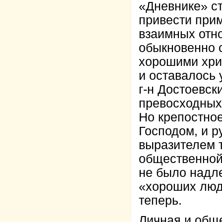
«Дневнике» ст
привести прим
взаимных отно
обыкновенно 
хорошими хрис
и оставалось
г-н Достоевск
превосходных
Но крепостно
Господом, и р
выразителем т
общественной 
не было надле
«хороших люд
теперь.
Личная и обще