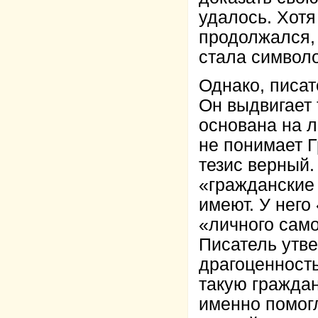
удалось. Хотя
продолжался,
стала символо
Однако, писа
Он выдвигает 
основана на л
не понимает Г
тезис верный.
«гражданские
имеют. У него
«личного сам
Писатель утве
драгоценность
такую гражда
именно помогл