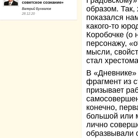
Градовскому»
советское сознание»
образом. Так,
Валерий Бухвалов
28.12.20
показался нам
какого-то юро
Коробочке (о 
персонажу, «о
мысли, свойст
стал хрестом
В «Дневнике»
фрагмент из с
призывает раб
самосовершен
конечно, перв
большой или м
лично соверш
образвывали 