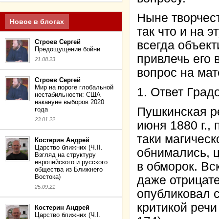
Ныне творчест
Новое в блогах
так что и на 
Строев Сергей
всегда объек
Предощущение бойни
привлечь его 
21.08.23
вопрос на мат
Строев Сергей
Мир на пороге глобальной
1. Ответ Град
нестабильности: США
накануне выборов 2020
Пушкинская ре
года
23.01.22
июня 1880 г.,
таки магическ
Костерин Андрей
Царство ближних (Ч.II.
обнимались, ц
Взгляд на структуру
европейского и русского
в обморок. Вс
общества из Ближнего
Востока)
даже отрицате
25.09.21
опубликовал с
критикой речи 
Костерин Андрей
Царство ближних (Ч.I.