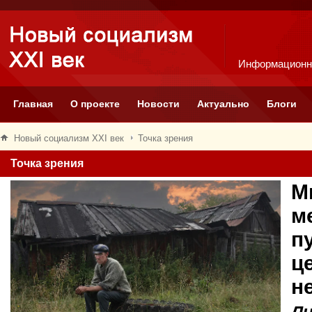
Информационн
Главная
О проекте
Новости
Актуально
Блоги
Новый социализм XXI век
Точка зрения
Точка зрения
М
м
п
ц
н