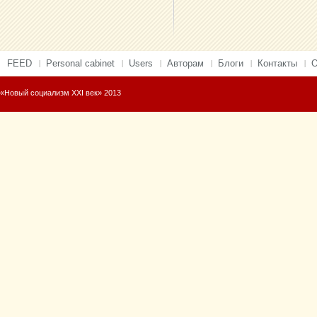
FEED
Personal cabinet
Users
Авторам
Блоги
Контакты
О
«Новый социализм XXI век» 2013