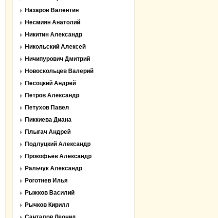
Назаров Валентин
Несмиян Анатолий
Никитин Александр
Никольский Алексей
Ничипурович Дмитрий
Новоскольцев Валерий
Песоцкий Андрей
Петров Александр
Петухов Павел
Пиккиева Диана
Плыгач Андрей
Подлуцкий Александр
Прокофьев Александр
Ральчук Александр
Роготнев Илья
Рыжков Василий
Рычков Кирилл
Санталов Леонид