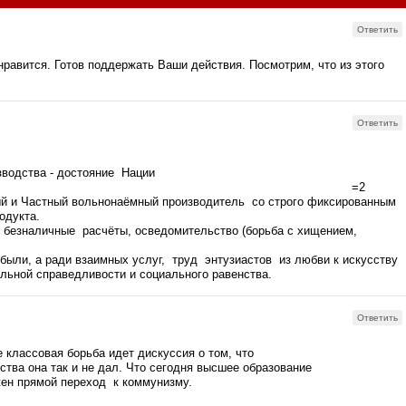
Ответить
равится. Готов поддержать Ваши действия. Посмотрим, что из этого
Ответить
зводства - достояние Нации
нник - Государство =2
й и Частный вольнонаёмный производитель со строго фиксированным
родукта.
безналичные расчёты, осведомительство (борьба с хищением,
, рачительность).
были, а ради взаимных услуг, труд энтузиастов из любви к искусству
льной справедливости и социального равенства.
Ответить
 классовая борьба идет дискуссия о том, что
ства она так и не дал. Что сегодня высшее образование
жен прямой переход к коммунизму.