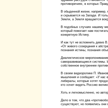
противоречиях, в которых Прав
В обыденной жизни, например, 
и скрывается на Западе. И толь
Земли, а Земля вращается вокр
В подобных случаях нашему ме
который помогает нам постигат
конкретную Истину.
И как тут не вспомнить девиз 
«От живого созерцания к абстр
познания истины, познания объек
Диалектическое миропонимание
саморазвивающиеся системы. И
собственное внутреннее против
В своем видеоролике П. Иванов
мышления и сообщает: «У нас е
либералы, которые хотят продат
кто хочет видеть Россию велико
Хоть и легкомысленно, но автор
Дело в том, что два «противо
существуют, но появились они в