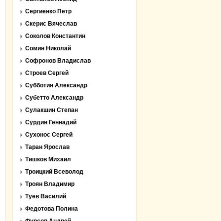
Сергиенко Петр
Скерис Вячеслав
Соколов Константин
Сомин Николай
Софронов Владислав
Строев Сергей
Субботин Александр
Субетто Александр
Сулакшин Степан
Сурдин Геннадий
Сухонос Сергей
Таран Ярослав
Тишков Михаил
Троицкий Всеволод
Троян Владимир
Туев Василий
Федотова Полина