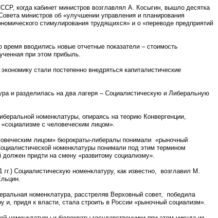
СССР, когда кабинет министров возглавлял А. Косыгин, вышло десятка
Совета министров об «улучшении управления и планирования
ономического стимулирования трудящихся» и о «переводе предприятий
о время вводились новые отчетные показатели – стоимость
ученная при этом прибыль.
ю экономику стали постепенно внедряться капиталистические
ура и разделилась на два лагеря – Социалистическую и Либеральную
иберальной номенклатуры, опираясь на теорию Конвергенции,
«социализме с человеческим лицом».
еловеческим лицом» бюрократы-либералы понимали «рыночный
Социалистической номенклатуры понимали под этим термином
й должен придти на смену «развитому социализму».
1 гг.) Социалистическую номенклатуру, как известно, возглавил М.
Ельцин.
беральная номенклатура, расстреляв Верховный совет, победила
 и, придя к власти, стала строить в России «рыночный социализм».
ой номенклатуры и бюрократы-государственники при этом никуда из