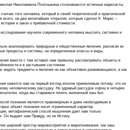
 Николая Николаевича Платошкина сплачиваются истинные марксисты.
считаю того человека, который в своей теоретической и практической
е всего, на два величайших открытия, которые сделал К. Маркс –
истории и закон о прибавочной стоимости.
 исследования научили современного человека мыслить системно и
ьно анализировать природные и общественные явления, разлагая их
ные процессы и системы, на определенные классы и виды.
ения вместе с тем оставил нам привычку рассматривать объекты в
бленности и в застывшем состоянии.
ас видеть предметы и явления не как объективно развивающиеся, а как
ия кажется нам на первый взгляд вполне приемлемым потому, что он
вому человеческому рассудку. Но здравый рассудок хорош в четырех
ечателен, когда мы стараемся понять жизненный наш быт.
пособ познания является правомерным и даже необходимым в
торых объект познания носит ограниченный характер.
кции, метафизический способ мышления дает нам только
 Он выдает нам Правду, но не Истину.
лее широкий простор мировосприятия и миропонимания, как наш
односторонним, ограниченным и запутывается в неразрешимых