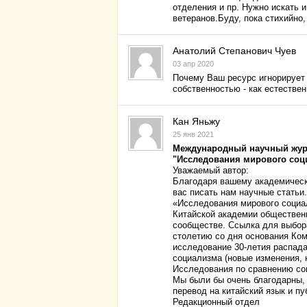
отделения и пр. Нужно искать 
ветеранов.Буду, пока стихийно,
Анатолий Степанович Чуев
03 апр 2020
Почему Ваш ресурс игнорирует
собственностью - как естестве
Кан Яньжу
25 янв 2021
Международный научный жу
"Исследования мирового соц
Уважаемый автор:
Благодаря вашему академическ
вас писать нам научные статьи.
«Исследования мирового социал
Китайской академии общественн
сообществе. Ссылка для выбор
столетию со дня основания Ком
исследование 30-летия распада
социализма (новые изменения, 
Исследования по сравнению со
Мы были бы очень благодарны, 
перевод на китайский язык и п
Редакционный отдел