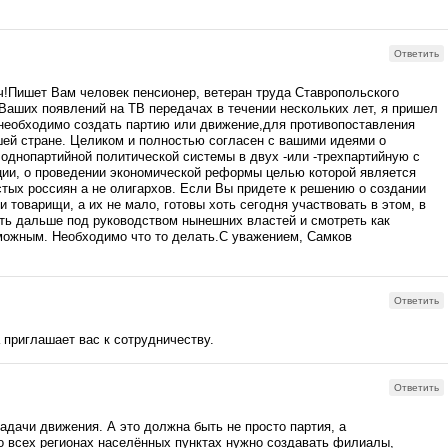
Ответить
!Пишет Вам человек пенсионер, ветеран труда Ставропольского
Ваших появлений на ТВ передачах в течении нескольких лет, я пришел
 необходимо создать партию или движение,для противопоставления
ашей стране. Целиком и полностью согласен с вашими идеями о
однопартийной политической системы в двух -или -трехпартийную с
ции, о проведении экономической реформы целью которой является
тых россиян а не олигархов. Если Вы придете к решению о создании
ои товарищи, а их не мало, готовы хоть сегодня участвовать в этом, в
ть дальше под руководством нынешних властей и смотреть как
можным. Необходимо что то делать.С уважением, Самков
Ответить
 приглашает вас к сотрудничеству.
Ответить
адачи движения. А это должна быть не просто партия, а
 всех регионах населённых пунктах нужно создавать филиалы,