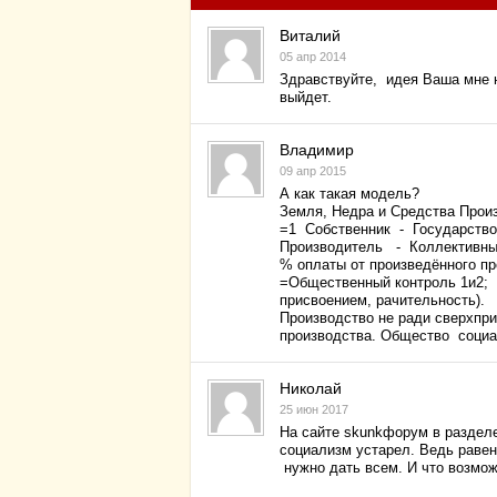
Виталий
05 апр 2014
Здравствуйте, идея Ваша мне н
выйдет.
Владимир
09 апр 2015
А как такая модель?
Земля, Недра и Средства Прои
=1 Собстве
Производитель - Коллективны
% оплаты от произведённого п
=Общественный контроль 1и2; 
присвоением
Производство не ради сверхпри
производства. Общество социа
Николай
25 июн 2017
На сайте skunkфорум в разделе
социализм устарел. Ведь равен
нужно дать всем. И что возмо