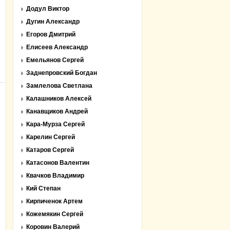
Додул Виктор
Дугин Александр
Егоров Дмитрий
Елисеев Александр
Емельянов Сергей
Заднепровский Богдан
Замлелова Светлана
Калашников Алексей
Канавщиков Андрей
Кара-Мурза Сергей
Карелин Сергей
Катаров Сергей
Катасонов Валентин
Квачков Владимир
Кий Степан
Кирпиченок Артем
Кожемякин Сергей
Коровин Валерий