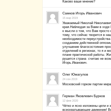
Каково ваше мнение?
Самков Игорь Иванович
15 мар 2019
Уважаемый Николай Николаевич
края.Наблюдая за Вами в ходе 
к мысли о том, что Вам просто
тому, что сейчас творится в н
необходимости переустройства 
созданием действенной оппози
улучшение благосостояния прос
отделений в регионах, то я и м
плане практической работы. Жи
рушится страна считаю не воз
Игорь.Иванович.
Олег Юмагулов
24 сен 2019
Московский горком партии мира
Герман Яковлевич Бурков
12 фев 2020
Чётко и ясно изложены цели и з
всеохватывающее движение! Во