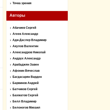
Точка зрения
Авторы
Абачиев Сергей
Агеев Александр
Ади-Даслер Владимир
Акулов Валентин
Александров Николай
Андрух Александр
Арабаджян Завен
Афонин Вячеслав
Багдасарян Варден
Барвинов Андрей
Батчиков Сергей
Бахматов Сергей
Белл Владимир
Белоногов Михаил