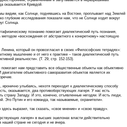
да оказывается Кривдой.
мы видим, как Солнце, поднявшись на Востоке, проплывает над Землей
ко глубокие исследования показали нам, что не Солнце ходит вокруг
уг Солнца.
тафизическому познанию помогает диалектический путь познания,
ь методом «восхождения от абстрактного к конкретному» настоящую
В. Ленина, который он провозгласил в своих «Философских тетрадях»:
актному мышлению и от него к практике – таков диалектический путь
тивной реальности». (Т. 29, стр. 152-153).
 помогает нам представить все общественные объекты как объективно
 двигателем объективного саморазвития объектов является их
оречие.
, иронично улыбаясь, нехотя переходит к диалектическому способу
сть, оказывается, два противоборствующих лагеря. У нас есть
ь страну Западу. И это, конечно, отъявленные негодяи. И есть люди,
й. Это Путин и его команда, так называемые, охранители».
 здесь выразил, так сказать, «свое мнение» и «свою правду».
борствующих лагеря» в высших эшелонах власти действительно
 нашей стране не сегодня и не вчера.