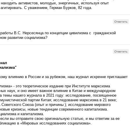
и находить активистов, молодых, энергичных, используя опыт
 агитировать. С уважением, Герман Бурков, 82 года.
Ответить
 работы В.С. Нерсесянца по концепции цивилизма с гражданской
нном развитии социализма?
Ответить
рнал
иализма"
ому влиянию в России и за рубежом, наш журнал искренне приглашает
изма» - это теоретическое издание при Институте марксизма
ых наук, и оно имеет важное влияние в Китае и международном
а темы нашего журнала в 2021 году: исследование, посвященное
мунистической партии Китая; исследование марксизма в 21 веке;
 Советского Союза (опыт и причины ); исследование мирового
новые кризисы, новые тенденции современного капитализма.
циализма и капитализма.
если вы отправите свою оригинальную статью, и мы ответим за ее
убликацию в «Мировых исследованиях социализма».