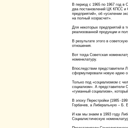
В период с 1965 по 1967 год в 
два постановлений ЦК КПСС и 
предприятий», об «усилении эк
на полный хозрасчет».
Для некоторых предприятий в т
реализованной продукции и пол
В результате этого в советску
отношения.
Вот тогда Советская номенклат
номенклатуру.
Впоследствии представители Л
сформулировали новую идею о 
Только под «социализмом с ч
социализм». А представители 
«гуманный социализм», которы
В эпоху Перестройки (1985 -199
Горбачев, а Либеральную – Б. 
И как мы знаем в 1993 году Ли
Социалистическую номенклатуру
Представители Социалистическ