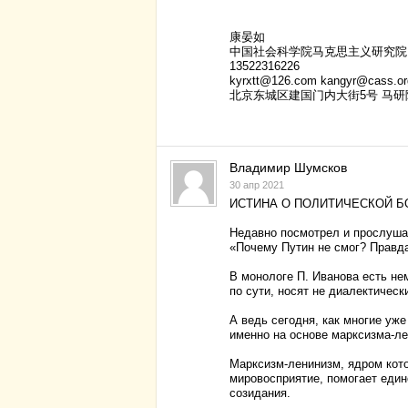
康晏如
中国社会科学院马克思主义研究院
13522316226
kyrxtt@126.com kangyr@cass.or
北京东城区建国门内大街5号 马研
Владимир Шумсков
30 апр 2021
ИСТИНА О ПОЛИТИЧЕСКОЙ Б
Недавно посмотрел и прослушал
«Почему Путин не смог? Правда
В монологе П. Иванова есть не
по сути, носят не диалектическ
А ведь сегодня, как многие уж
именно на основе марксизма-ле
Марксизм-ленинизм, ядром кот
мировосприятие, помогает еди
созидания.