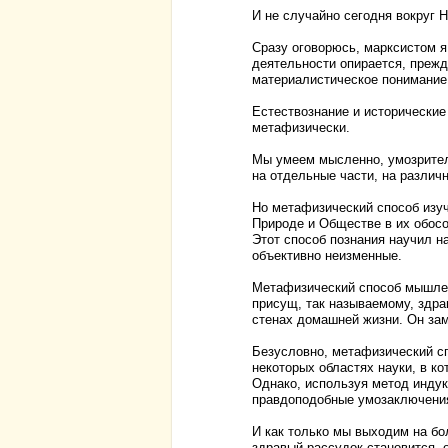
И не случайно сегодня вокруг
Сразу оговорюсь, марксистом я 
деятельности опирается, прежд
материалистическое понимание 
Естествознание и исторические
метафизически.
Мы умеем мысленно, умозрител
на отдельные части, на различ
Но метафизический способ изуч
Природе и Обществе в их обосо
Этот способ познания научил н
объективно неизменные.
Метафизический способ мышлен
присущ, так называемому, здра
стенах домашней жизни. Он зам
Безусловно, метафизический с
некоторых областях науки, в ко
Однако, используя метод инду
правдоподобные умозаключения.
И как только мы выходим на бо
здравый рассудок становится 