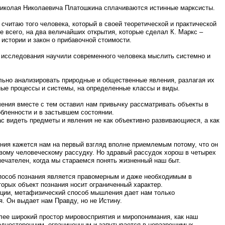
 Николая Николаевича Платошкина сплачиваются истинные марксисты.
считаю того человека, который в своей теоретической и практической
е всего, на два величайших открытия, которые сделал К. Маркс –
истории и закон о прибавочной стоимости.
 исследования научили современного человека мыслить системно и
ьно анализировать природные и общественные явления, разлагая их
ные процессы и системы, на определенные классы и виды.
ения вместе с тем оставил нам привычку рассматривать объекты в
бленности и в застывшем состоянии.
ас видеть предметы и явления не как объективно развивающиеся, а как
ия кажется нам на первый взгляд вполне приемлемым потому, что он
вому человеческому рассудку. Но здравый рассудок хорош в четырех
ечателен, когда мы стараемся понять жизненный наш быт.
пособ познания является правомерным и даже необходимым в
торых объект познания носит ограниченный характер.
кции, метафизический способ мышления дает нам только
 Он выдает нам Правду, но не Истину.
лее широкий простор мировосприятия и миропонимания, как наш
односторонним, ограниченным и запутывается в неразрешимых