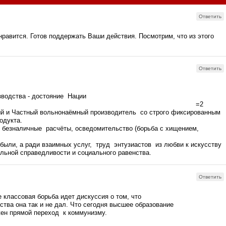
Ответить
равится. Готов поддержать Ваши действия. Посмотрим, что из этого
Ответить
зводства - достояние Нации
нник - Государство =2
й и Частный вольнонаёмный производитель со строго фиксированным
родукта.
безналичные расчёты, осведомительство (борьба с хищением,
, рачительность).
были, а ради взаимных услуг, труд энтузиастов из любви к искусству
льной справедливости и социального равенства.
Ответить
 классовая борьба идет дискуссия о том, что
ства она так и не дал. Что сегодня высшее образование
жен прямой переход к коммунизму.