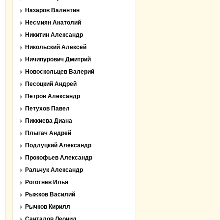
Назаров Валентин
Несмиян Анатолий
Никитин Александр
Никольский Алексей
Ничипурович Дмитрий
Новоскольцев Валерий
Песоцкий Андрей
Петров Александр
Петухов Павел
Пиккиева Диана
Плыгач Андрей
Подлуцкий Александр
Прокофьев Александр
Ральчук Александр
Роготнев Илья
Рыжков Василий
Рычков Кирилл
Санталов Леонид