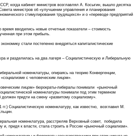
СССР, когда кабинет министров возглавлял А. Косыгин, вышло десятка
Совета министров об «улучшении управления и планирования
ономического стимулирования трудящихся» и о «переводе предприятий
о время вводились новые отчетные показатели – стоимость
ученная при этом прибыль.
ю экономику стали постепенно внедряться капиталистические
ура и разделилась на два лагеря – Социалистическую и Либеральную
иберальной номенклатуры, опираясь на теорию Конвергенции,
«социализме с человеческим лицом».
еловеческим лицом» бюрократы-либералы понимали «рыночный
Социалистической номенклатуры понимали под этим термином
й должен придти на смену «развитому социализму».
1 гг.) Социалистическую номенклатуру, как известно, возглавил М.
Ельцин.
беральная номенклатура, расстреляв Верховный совет, победила
 и, придя к власти, стала строить в России «рыночный социализм».
ой номенклатуры и бюрократы-государственники при этом никуда из