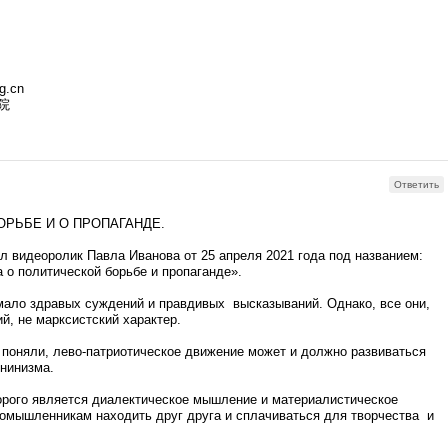
g.cn
院
Ответить
ОРЬБЕ И О ПРОПАГАНДЕ.
 видеоролик Павла Иванова от 25 апреля 2021 года под названием:
 о политической борьбе и пропаганде».
мало здравых суждений и правдивых высказываний. Однако, все они,
ий, не марксистский характер.
е поняли, лево-патриотическое движение может и должно развиваться
нинизма.
орого является диалектическое мышление и материалистическое
номышленникам находить друг друга и сплачиваться для творчества и