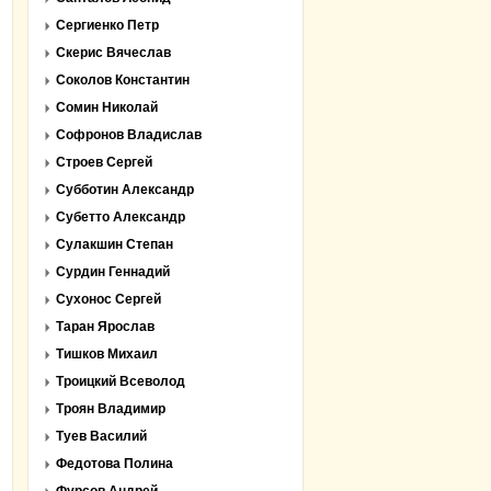
Сергиенко Петр
Скерис Вячеслав
Соколов Константин
Сомин Николай
Софронов Владислав
Строев Сергей
Субботин Александр
Субетто Александр
Сулакшин Степан
Сурдин Геннадий
Сухонос Сергей
Таран Ярослав
Тишков Михаил
Троицкий Всеволод
Троян Владимир
Туев Василий
Федотова Полина