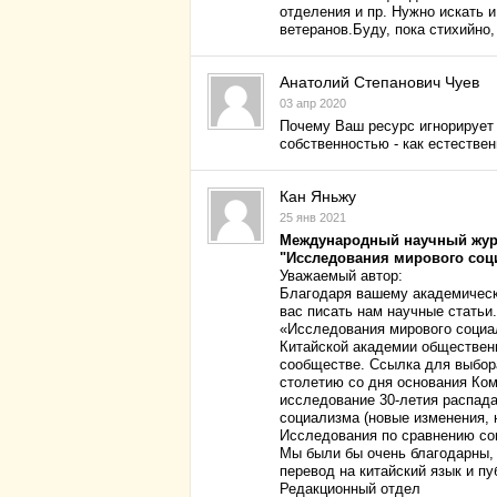
отделения и пр. Нужно искать 
ветеранов.Буду, пока стихийно,
Анатолий Степанович Чуев
03 апр 2020
Почему Ваш ресурс игнорирует
собственностью - как естестве
Кан Яньжу
25 янв 2021
Международный научный жу
"Исследования мирового соц
Уважаемый автор:
Благодаря вашему академическ
вас писать нам научные статьи.
«Исследования мирового социал
Китайской академии общественн
сообществе. Ссылка для выбор
столетию со дня основания Ком
исследование 30-летия распада
социализма (новые изменения, 
Исследования по сравнению со
Мы были бы очень благодарны, 
перевод на китайский язык и п
Редакционный отдел