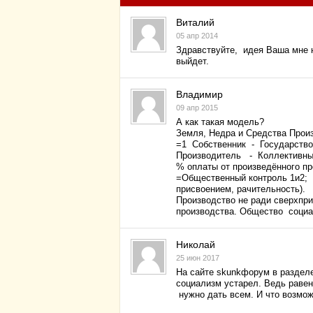
Виталий
05 апр 2014
Здравствуйте, идея Ваша мне н
выйдет.
Владимир
09 апр 2015
А как такая модель?
Земля, Недра и Средства Прои
=1 Собстве
Производитель - Коллективны
% оплаты от произведённого п
=Общественный контроль 1и2; 
присвоением
Производство не ради сверхпри
производства. Общество социа
Николай
25 июн 2017
На сайте skunkфорум в разделе
социализм устарел. Ведь равен
нужно дать всем. И что возмо