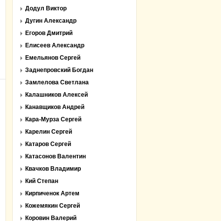
Додул Виктор
Дугин Александр
Егоров Дмитрий
Елисеев Александр
Емельянов Сергей
Заднепровский Богдан
Замлелова Светлана
Калашников Алексей
Канавщиков Андрей
Кара-Мурза Сергей
Карелин Сергей
Катаров Сергей
Катасонов Валентин
Квачков Владимир
Кий Степан
Кирпиченок Артем
Кожемякин Сергей
Коровин Валерий