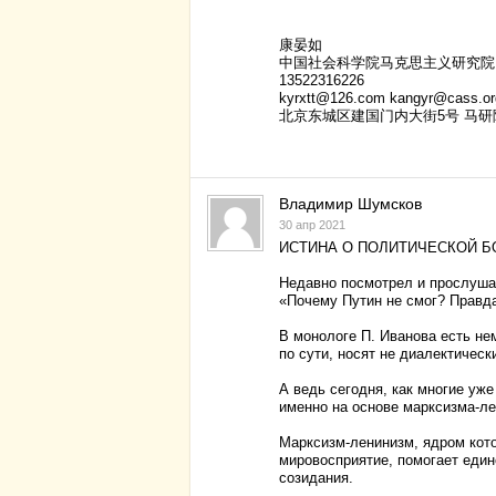
康晏如
中国社会科学院马克思主义研究院
13522316226
kyrxtt@126.com kangyr@cass.or
北京东城区建国门内大街5号 马研
Владимир Шумсков
30 апр 2021
ИСТИНА О ПОЛИТИЧЕСКОЙ Б
Недавно посмотрел и прослушал
«Почему Путин не смог? Правда
В монологе П. Иванова есть не
по сути, носят не диалектическ
А ведь сегодня, как многие уж
именно на основе марксизма-ле
Марксизм-ленинизм, ядром кот
мировосприятие, помогает еди
созидания.