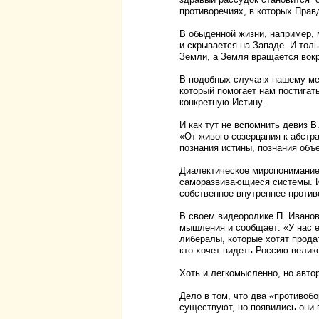
противоречиях, в которых Прав
В обыденной жизни, например, 
и скрывается на Западе. И толь
Земли, а Земля вращается вокр
В подобных случаях нашему ме
который помогает нам постигат
конкретную Истину.
И как тут не вспомнить девиз 
«От живого созерцания к абстр
познания истины, познания объек
Диалектическое миропонимание
саморазвивающиеся системы. И
собственное внутреннее против
В своем видеоролике П. Иванов
мышления и сообщает: «У нас е
либералы, которые хотят продат
кто хочет видеть Россию велико
Хоть и легкомысленно, но автор
Дело в том, что два «противо
существуют, но появились они в