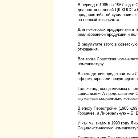
В период с 1965 по 1967 год в 
два постановлений ЦК КПСС и 
предприятий», об «усилении эк
на полный хозрасчет».
Для некоторых предприятий в т
реализованной продукции и пол
В результате этого в советску
отношения.
Вот тогда Советская номенклат
номенклатуру.
Впоследствии представители Л
сформулировали новую идею о 
Только под «социализмом с ч
социализм». А представители 
«гуманный социализм», которы
В эпоху Перестройки (1985 -199
Горбачев, а Либеральную – Б. 
И как мы знаем в 1993 году Ли
Социалистическую номенклатуру
Представители Социалистическ