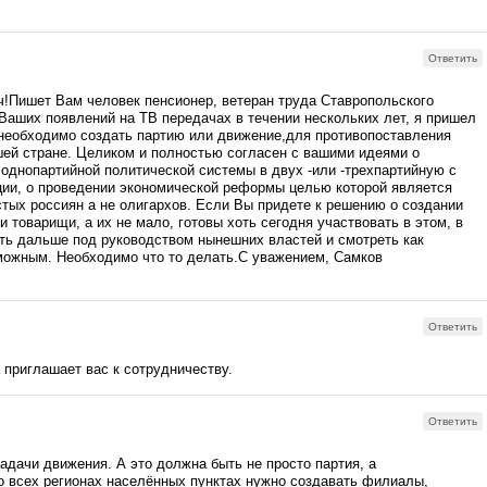
Ответить
!Пишет Вам человек пенсионер, ветеран труда Ставропольского
Ваших появлений на ТВ передачах в течении нескольких лет, я пришел
 необходимо создать партию или движение,для противопоставления
ашей стране. Целиком и полностью согласен с вашими идеями о
однопартийной политической системы в двух -или -трехпартийную с
ции, о проведении экономической реформы целью которой является
тых россиян а не олигархов. Если Вы придете к решению о создании
ои товарищи, а их не мало, готовы хоть сегодня участвовать в этом, в
ть дальше под руководством нынешних властей и смотреть как
можным. Необходимо что то делать.С уважением, Самков
Ответить
 приглашает вас к сотрудничеству.
Ответить
адачи движения. А это должна быть не просто партия, а
 всех регионах населённых пунктах нужно создавать филиалы,