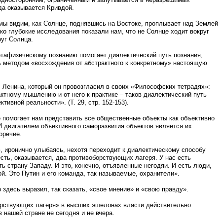
да оказывается Кривдой.
мы видим, как Солнце, поднявшись на Востоке, проплывает над Землей
ко глубокие исследования показали нам, что не Солнце ходит вокруг
уг Солнца.
тафизическому познанию помогает диалектический путь познания,
ь методом «восхождения от абстрактного к конкретному» настоящую
В. Ленина, который он провозгласил в своих «Философских тетрадях»:
актному мышлению и от него к практике – таков диалектический путь
тивной реальности». (Т. 29, стр. 152-153).
 помогает нам представить все общественные объекты как объективно
 двигателем объективного саморазвития объектов является их
оречие.
, иронично улыбаясь, нехотя переходит к диалектическому способу
сть, оказывается, два противоборствующих лагеря. У нас есть
ь страну Западу. И это, конечно, отъявленные негодяи. И есть люди,
й. Это Путин и его команда, так называемые, охранители».
 здесь выразил, так сказать, «свое мнение» и «свою правду».
борствующих лагеря» в высших эшелонах власти действительно
 нашей стране не сегодня и не вчера.