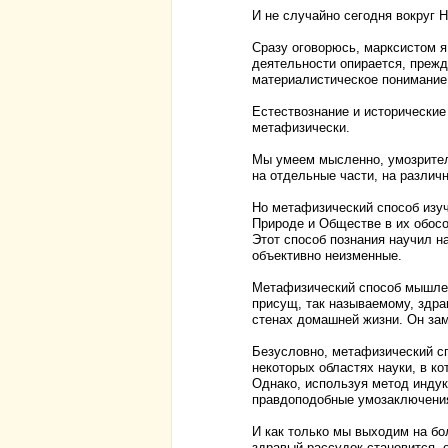
И не случайно сегодня вокруг
Сразу оговорюсь, марксистом я 
деятельности опирается, прежд
материалистическое понимание 
Естествознание и исторические
метафизически.
Мы умеем мысленно, умозрител
на отдельные части, на различ
Но метафизический способ изуч
Природе и Обществе в их обосо
Этот способ познания научил н
объективно неизменные.
Метафизический способ мышлен
присущ, так называемому, здра
стенах домашней жизни. Он зам
Безусловно, метафизический с
некоторых областях науки, в ко
Однако, используя метод инду
правдоподобные умозаключения.
И как только мы выходим на бо
здравый рассудок становится 