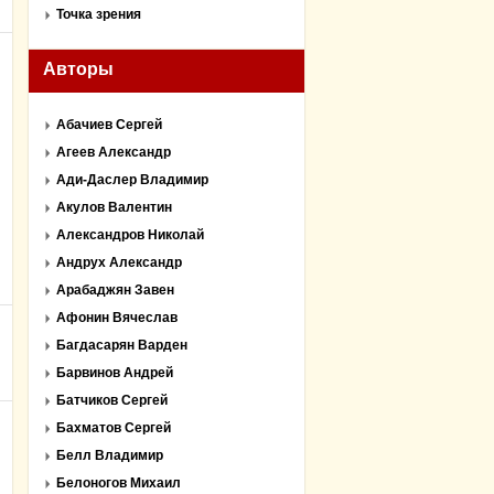
Точка зрения
Авторы
Абачиев Сергей
Агеев Александр
Ади-Даслер Владимир
Акулов Валентин
Александров Николай
Андрух Александр
Арабаджян Завен
Афонин Вячеслав
Багдасарян Варден
Барвинов Андрей
Батчиков Сергей
Бахматов Сергей
Белл Владимир
Белоногов Михаил