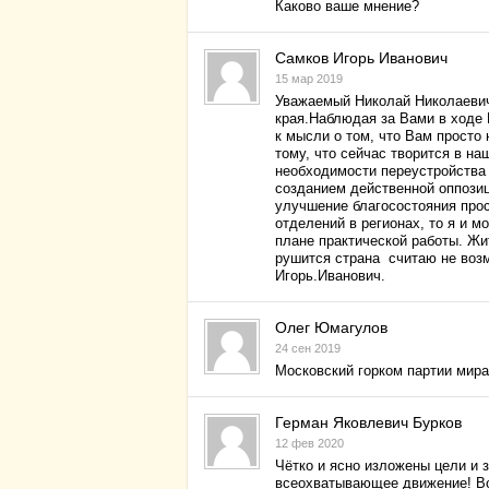
Каково ваше мнение?
Самков Игорь Иванович
15 мар 2019
Уважаемый Николай Николаевич
края.Наблюдая за Вами в ходе 
к мысли о том, что Вам просто
тому, что сейчас творится в н
необходимости переустройства 
созданием действенной оппози
улучшение благосостояния прос
отделений в регионах, то я и м
плане практической работы. Жи
рушится страна считаю не воз
Игорь.Иванович.
Олег Юмагулов
24 сен 2019
Московский горком партии мира
Герман Яковлевич Бурков
12 фев 2020
Чётко и ясно изложены цели и з
всеохватывающее движение! Во