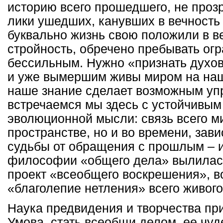
историю всего прошедшего, не проз
лики ушедших, канувших в вечность 
буквально жизнь свою положили в в
стройность, обречено пребывать ог
бессильным. Нужно «признать духо
и уже вымершим живы миром на наш
наше знание сделает возможным уп
встречаемся мы здесь с устойчивым
эволюционной мысли: связь всего м
пространстве, но и во времени, зав
судьбы от обращения с прошлым – и
философии «общего дела» вылилас
проект «всеобщего воскрешения», в
«благолепие нетления» всего живог
Наука предвидения и творчества пр
Умова, стать всеобщи делом, ее чу