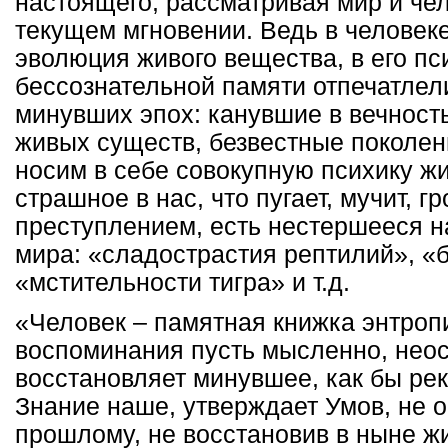
настоящего, рассматривая мир и чел
текущем мгновении. Ведь в человеке
эволюция живого вещества, в его пси
бессознательной памяти отпечатлел
минувших эпох: канувшие в вечност
живых существ, безвестные поколен
носим в себе совокупную психику жи
страшное в нас, что пугает, мучит, г
преступлением, есть нестершееся н
мира: «сладострастия рептилий», «
«мстительности тигра» и т.д.
«Человек – памятная книжка энтропи
воспоминания пусть мысленно, неос
восстановляет минувшее, как бы рек
Знание наше, утверждает Умов, не 
прошлому, не восстановив в ныне ж