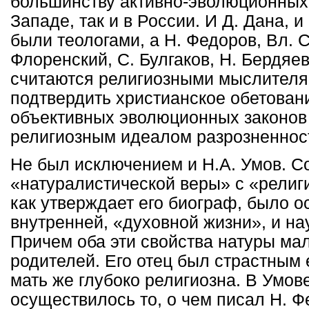
большинству активно-эволюционных
Западе, так и в России. И Д. Дана, 
были теологами, а Н. Федоров, Вл. С
Флоренский, С. Булгаков, Н. Бердяе
считаются религиозными мыслителя
подтвердить христианское обетован
объективных эволюционных законов 
религиозным идеалом разрозненност
Не был исключением и Н.А. Умов. С
«натуралистической веры» с «религ
как утверждает его биограф, было о
внутренней, «духовной жизни», и на
Причем оба эти свойства натуры ма
родителей. Его отец был страстным
мать же глубоко религиозна. В Умов
осуществилось то, о чем писал Н. 