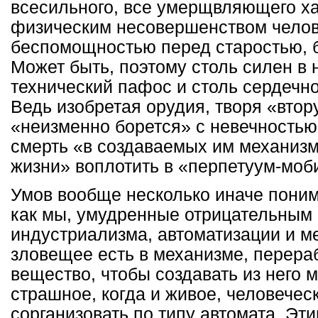
всесильного, все умерщвляющего ха
физическим несовершенством челове
беспомощностью перед старостью, 
Может быть, поэтому столь силен в н
технический пафос и столь сердечн
Ведь изобретая орудия, творя «втор
«неизменно борется» с невечностью
смерть «в создаваемых им механизм
жизни» воплотить в «перпетуум-моб
Умов вообще несколько иначе поним
как мы, умудренные отрицательным
индустриализма, автоматизации и ме
зловещее есть в механизме, перер
вещество, чтобы создавать из него 
страшное, когда и живое, человечес
сорганизовать по типу автомата. Эт