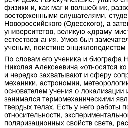
физики и, как маг и волшебник, раз
восторженными слушателями, студ
Новороссийского (Одесского), а зат
университетов, великую «драму-ми
естествознания. Умов был замечат
ученым, поистине энциклопедистом 
По словам его ученика и биографа Н
Николая Алексеевича «относятся ко
и нередко захватывают и сферу сопр
механики, астрономии, метеорологи
основателем учения о локализации 
занимался термомеханическими явл
твердых телах. Есть у него работы п
относительности, экспериментальн
поляризационных свойств света, ра