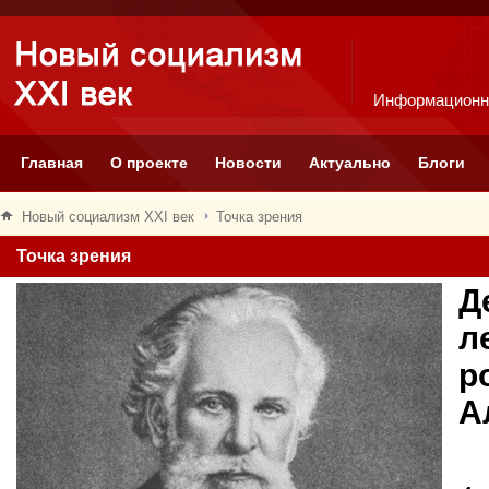
Информационн
Главная
О проекте
Новости
Актуально
Блоги
Новый социализм XXI век
Точка зрения
Точка зрения
Д
л
р
А