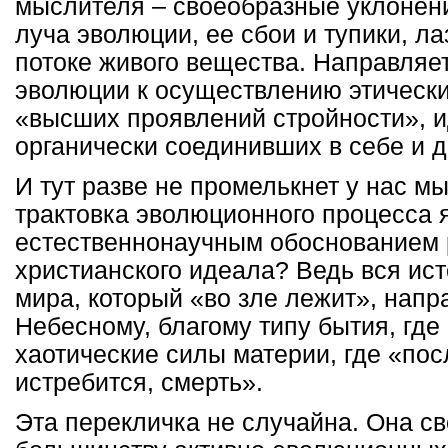
мыслителя – своеобразные уклонени
луча эволюции, ее сбои и тупики, ла
потоке живого вещества. Направляе
эволюции к осуществлению этически
«высших проявлений стройности», и
органически соединивших в себе и д
И тут разве не промелькнет у нас мы
трактовка эволюционного процесса 
естественнонаучным обоснованием 
христианского идеала? Ведь вся ис
мира, который «во зле лежит», напр
Небесному, благому типу бытия, гд
хаотические силы материи, где «пос
истребится, смерть».
Эта перекличка не случайна. Она с