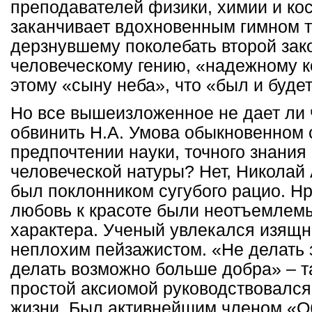
преподавателей физики, химии и ко
заканчивает вдохновенным гимном т
дерзнувшему поколебать второй зак
человеческому гению, «надежному 
этому «сыну неба», что «был и буде
Но все вышеизложенное не дает ли 
обвинить Н.А. Умова обыкновенном 
предпочтении науки, точного знания
человеческой натуры? Нет, Николай
был поклонником сугубого рацио. Нр
любовь к красоте были неотъемлем
характера. Ученый увлекался изящн
неплохим пейзажистом. «Не делать з
делать возможно больше добра» – т
простой аксиомой руководствовался
жизни. Был активнейшим членом «