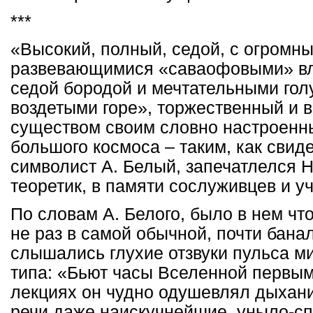
***
«Высокий, полный, седой, с огромны
развевающимися «саваофовыми» вл
седой бородой и мечтательными гол
воздетыми горе», торжественный и 
существом своим словно настроенн
большого космоса – таким, как свиде
символист А. Белый, запечатлелся Н
теоретик, в памяти сослуживцев и у
По словам А. Белого, было в нем что
не раз в самой обычной, почти бана
слышались глухие отзвуки пульса ми
типа: «Бьют часы Вселенной первым
лекциях он чудно одушевлял дыхан
речи даже наискучнейшие, уныло-с