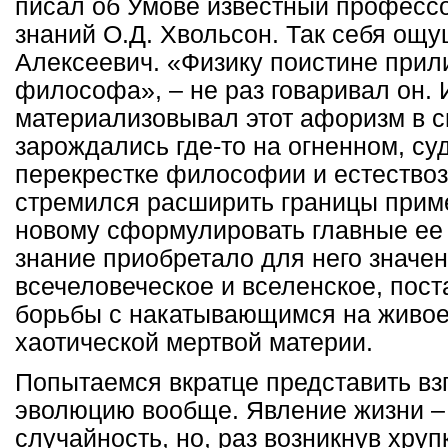
писал об Умове известный профессо
знаний О.Д. Хвольсон. Так себя ощ
Алексеевич. «Физику поистине прил
философа», – не раз говаривал он. 
материализовывал этот афоризм в св
зарождались где-то на огненном, с
перекрестке философии и естествоз
стремился расширить границы приме
новому сформулировать главные ее 
знание приобретало для него значе
всечеловеческое и вселенское, пост
борьбы с накатывающимся на живое
хаотической мертвой материи.
Попытаемся вкратце представить вз
эволюцию вообще. Явление жизни –
случайность, но, раз возникнув хруп