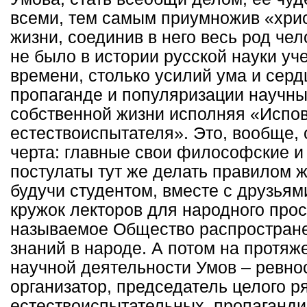
всеми, тем самым приумножив «хри
жизни, соединив в него весь род че
не было в истории русской науки уче
времени, столько усилий ума и серд
пропаганде и популяризации научны
собственной жизни исполняя «Испо
естествоиспытателя». Это, вообще, 
черта: главные свои философские и
постулаты тут же делать правилом ж
будучи студентом, вместе с друзьям
кружок лекторов для народного про
называемое Общество распростране
знаний в народе. А потом на протяж
научной деятельности Умов – ревно
организатор, председатель целого р
естествоиспытательных, пропаганди