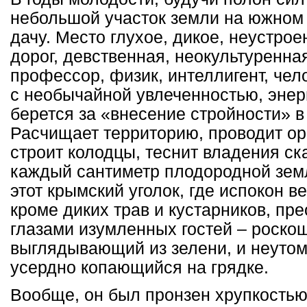
небольшой участок земли на южном
дачу. Место глухое, дикое, неустрое
дорог, девственная, неокультуренна
профессор, физик, интеллигент, чел
с необычайной увлеченностью, энер
берется за «внесение стройности» в
Расчищает территорию, проводит о
строит колодцы, теснит владения ск
каждый сантиметр плодородной земл
этот крымский уголок, где испокон в
кроме диких трав и кустарников, пр
глазами изумленных гостей – роско
выглядывающий из зелени, и неутом
усердно копающийся на грядке.
Вообще, он был пронзен хрупкостью