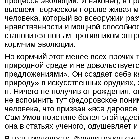
процессе эволюции. И наконец, в пр
высшем творческом порыве живая м
человека, который во всеоружии раз
нравственности и мощной способнос
становится новым противником энт
кормчим эволюции.
Но кормчий этот менее всех прочих 
природной среде и не довольствует
предложениями». Он создает себе к
природу» в искусственных орудиях, 
п. Ничего не получив от рождения, о
не вспомнить тут федоровское пон
человека, что призван «все даровое
Сам Умов поистине болел этой идее
она в статьях ученого, одушевляет и
В годы молодости, будучи полон сил 