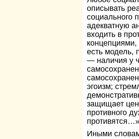
описывать реа
социального п
адекватную ан
входить в про
концепциями, 
есть модель,
— наличия у ч
самосохранени
самосохранен
эгоизм; стрем
демонстративн
защищает цен
противного дух
противятся…» 
Иными словам