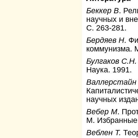
Беккер В
. Рел
научных и вн
С. 263-281.
Бердяев Н
. Ф
коммунизма. М
Булгаков С.Н.
Наука. 1991.
Валлерстайн
Капиталистич
научных издан
Вебер М
. Про
М. Избранные 
Веблен Т.
Теор