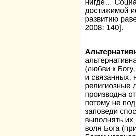
нигде… Социал
достижимой и
развитию рав
2008: 140].
Альтернативн
альтернативна
(любви к Богу,
и связанных, 
религиозные д
производна от
потому не по
заповеди спо
выполнять их 
воля Бога (пр