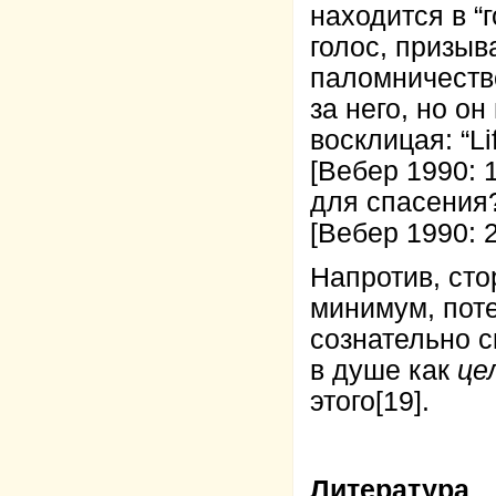
находится в “
голос, призы
паломничеств
за него, но о
восклицая: “Lif
[Вебер 1990: 
для спасения?
[Вебер 1990: 
Напротив, сто
минимум, пот
сознательно 
в душе как
це
этого
[19]
.
Литература