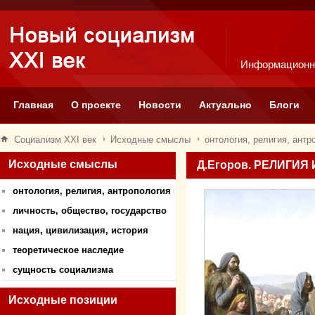
Информационн
Главная
О проекте
Новости
Актуально
Блоги
Социализм XXI век
Исходные смыслы
онтология, религия, антр
Исходные смыслы
Д.Егоров. РЕЛИГИЯ
онтология, религия, антропология
личность, общество, государство
нация, цивилизация, история
теоретическое наследие
сущность социализма
Исходные позиции