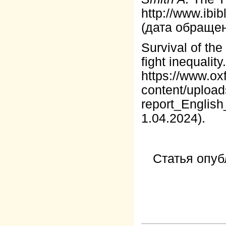
http://www.ibi
(дата обращен
Survival of th
fight inequali
https://www.ox
content/uploa
report_Engli
1.04.2024).
Статья опуб