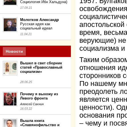
1957: Булгако
Социология Ибн Хальдуна)
освобождения 
17.09.21
социалистичес
Молотков Александр
апостольской 
Русская идея как
социальный идеал
время, весьма
11.04.21
верующие) не
социализма и 
Новости
Таким образо
Вышел в свет сборник
отношения иде
статей «Православный
социализм»
сторонников с
По нашему мне
28.06.25
преодолеть л
Почему я выхожу из
является цен
Левого фронта
Алексей Сахнин
ценности). О
16.03.22
основания пр
Вышла книга
– чему и посв
«Славянофильство и