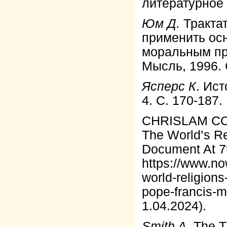
литературное 
Юм Д.
Трактат
применить ос
моральным пре
Мысль, 1996. 
Ясперс К
. Ис
4. С. 170-187.
CHRISLAM CON
The World’s Re
Document At 7
https://www.no
world-religion
pope-francis-
1.04.2024).
Smith A.
The Th