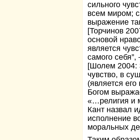
сильного чувст
всем миром; с
выражение та
[Торчинов 200
основой нравс
является чувс
самого себя”,
[Шолем 2004: 
чувство, в су
(является его
Богом выражае
«…религия и м
Кант назвал и
исполнение во
моральных дей
Таким образо