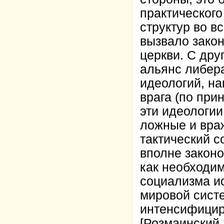
практическог
структур во в
вызвало зако
церкви. С дру
альянс либер
идеологий, на
врага (по при
эти идеологии
ложные и враж
тактический с
вполне законо
как необходим
социализма и
мировой сист
интенсифицир
[Розмаинский 