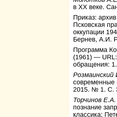
в XX веке. Са
Приказ: архив
Псковская пр
оккупации 1941
Бернев, А.И. 
Программа Ко
(1961) — URL:
обращения: 1.
Розмаинский 
современные и
2015. № 1. С. 
Торчинов Е.А.
познание запр
классика; Пет