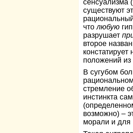
сенсуализма (
существуют э
рациональный 
что
любую
гип
разрушает
пр
второе назва
констатирует
положений из
В сугубом бол
рациональном
стремление об
инстинкта са
(определенном
возможно) – 
морали и для 