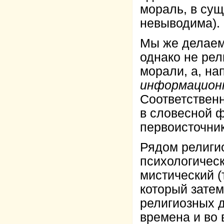
мораль, в сущ
невыводима).
Мы же делаем 
однако не рел
морали, а, на
информацион
Соответственн
в словесной 
первоисточни
Рядом религио
психологичес
мистический (
который зате
религиозных д
времена и во 