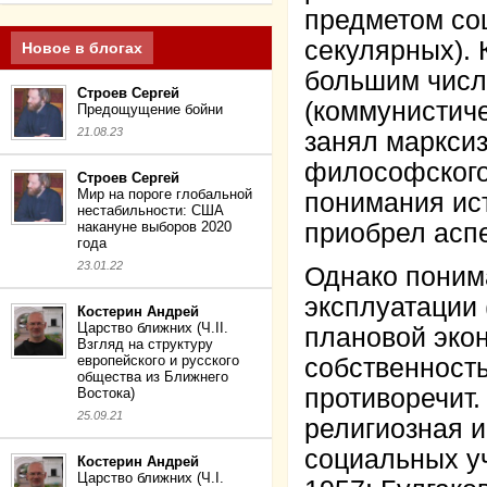
предметом со
секулярных). 
Новое в блогах
большим числ
Строев Сергей
(коммунистич
Предощущение бойни
21.08.23
занял марксиз
философского
Строев Сергей
Мир на пороге глобальной
понимания ис
нестабильности: США
накануне выборов 2020
приобрел аспе
года
23.01.22
Однако поним
эксплуатации 
Костерин Андрей
Царство ближних (Ч.II.
плановой эко
Взгляд на структуру
европейского и русского
собственност
общества из Ближнего
противоречит.
Востока)
25.09.21
религиозная 
социальных у
Костерин Андрей
Царство ближних (Ч.I.