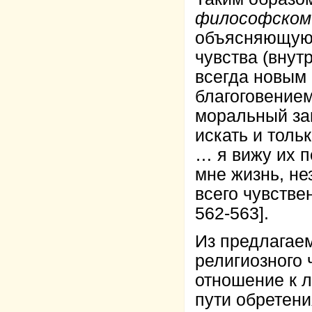
философском
объясняющую 
чувства (внут
всегда новым
благоговением
моральный зак
искать и толь
… я вижу их 
мне жизнь, не
всего чувстве
562-563].
Из предлагаем
религиозного 
отношение к л
пути обретени