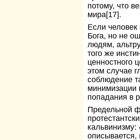
потому, что в
мира
[17]
.
Если человек
Бога, но не о
людям, альтру
того же инсти
ценностного ц
этом случае г
соблюдение та
минимизации 
попадания в р
Предельной ф
протестантск
кальвинизму: «
описывается, 