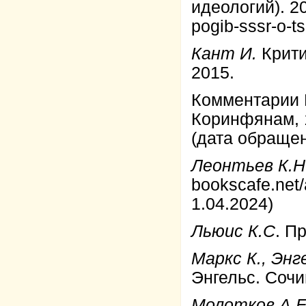
идеологий). 2
pogib-sssr-o-t
Кант И.
Крити
2015.
Комментарии 
Коринфянам, 11
(дата обращен
Леонтьев К.Н
bookscafe.net
1.04.2024)
Льюис К.С
. П
Маркс К., Энг
Энгельс. Сочин
Молотков А.Е