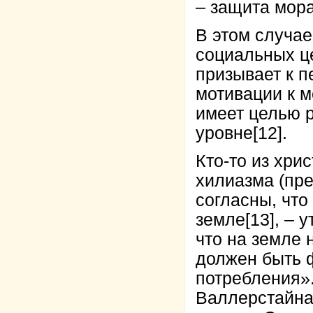
– защита мор
В этом случае
социальных це
призывает к п
мотивации к м
имеет целью 
уровне
[12]
.
Кто-то из хри
хилиазма (пре
согласны, что
земле
[13]
, – 
что на земле 
должен быть 
потребления»
Валлерстайна: