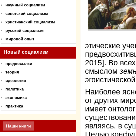
научный социализм
советский социализм
христианский социализм
русский социализм
мировой опыт
этические уче
Новый социализм
предвосхитивш
2015]. Во все
предпосылки
смыслом
зем
теория
эгоистической
идеология
политика
Наиболее ясн
экономика
от других мир
практика
имеет онтолог
существовании
являясь, в су
Наши книги
Целью конфуц