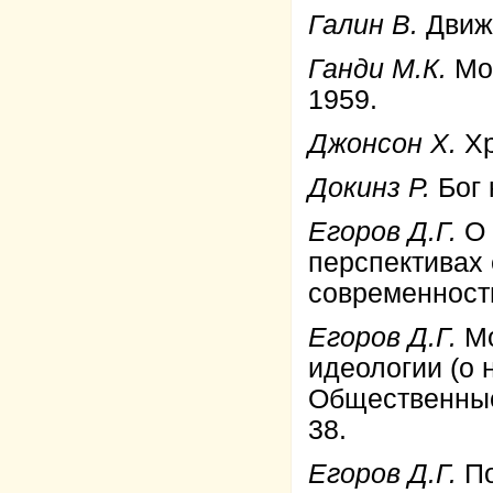
Галин В.
Движу
Ганди М.К.
Мо
1959.
Джонсон Х.
Хр
Докинз Р.
Бог 
Егоров Д.Г.
О 
перспективах 
современность
Егоров Д.Г.
Мо
идеологии (о 
Общественные 
38.
Егоров Д.Г.
По