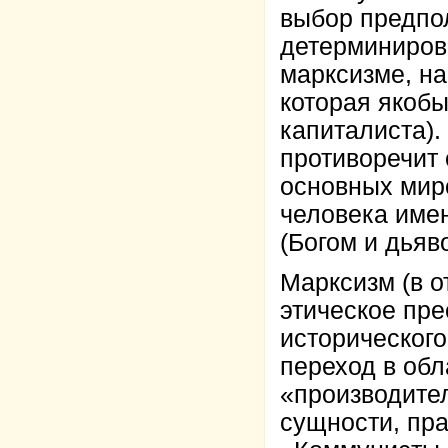
выбор предпо
детерминиров
марксизме, на
которая якобы
капиталиста).
противоречит 
основных мир
человека име
(Богом и дьяв
Марксизм (в о
этическое пр
исторического
переход в об
«производител
сущности, пра