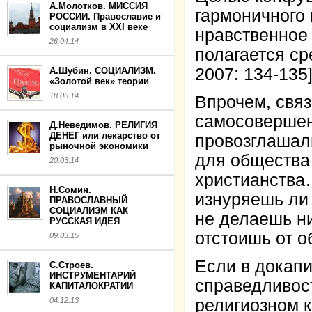
А.Молотков. МИССИЯ
гармоничного
РОССИИ. Православие и
социализм в XXI веке
нравственное
26.04.14
полагается ср
2007: 134-135]
А.Шубин. СОЦИАЛИЗМ.
«Золотой век» теории
18.06.14
Впрочем, свя
самосовершен
Д.Неведимов. РЕЛИГИЯ
ДЕНЕГ или лекарство от
провозглашали
рыночной экономики
для общества
20.03.14
христианства…
Н.Сомин.
изнуряешь ли 
ПРАВОСЛАВНЫЙ
СОЦИАЛИЗМ КАК
не делаешь ни
РУССКАЯ ИДЕЯ
отстоишь от 
09.03.15
Если в докап
С.Строев.
ИНСТРУМЕНТАРИЙ
справедливос
КАПИТАЛОКРАТИИ
04.12.13
религиозном к