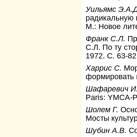
Уильямс Э.А.
радикальную 
М.: Новое лит
Франк С.Л.
Пр
С.Л. По ту ст
1972. С. 63-82
Харрис С.
Мор
формировать 
Шафаревич И
Paris: YMCA-
Шолем Г.
Осно
Мосты культур
Шубин А.В.
Со