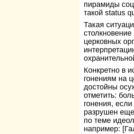
пирамиды соц
такой status q
Такая ситуаци
столкновение 
церковных орг
интерпретацию
охранительной
Конкретно в и
гонениям на ц
достойны осуж
отметить: бол
гонения, если
разрушен ещ
по теме идеол
например: [Га