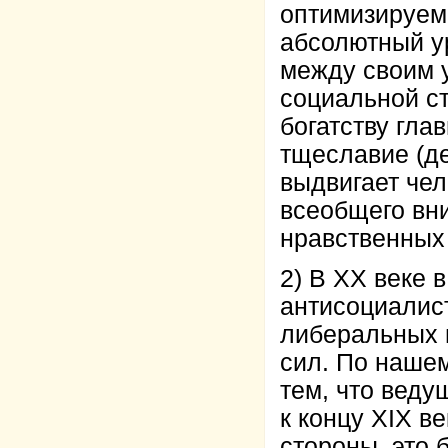
оптимизируем
абсолютный у
между своим у
социальной с
богатству гла
тщеславие (де
выдвигает чел
всеобщего вн
нравственных 
2) В ХХ веке 
антисоциалис
либеральных 
сил. По нашем
тем, что вед
к концу XIX в
стороны, это 