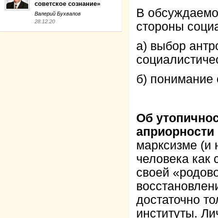
советское сознание»
В обсуждаемо
Валерий Бухвалов
28.12.20
стороны социа
а) выбор антр
социалистиче
б) понимание
Об утопичнос
априорности
марксизме (и 
человека как 
своей «родово
восстановлени
достаточно т
институты. Л