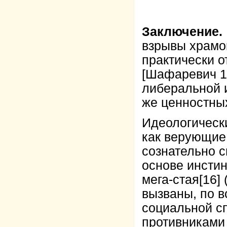
Заключение.
взрывы храмов
практически о
[Шафаревич 1
либеральной 
же ценностных
Идеологическ
как верующие,
сознательно с
основе инстин
мега-стая
[16]
(
вызваны, по в
социальной с
противниками