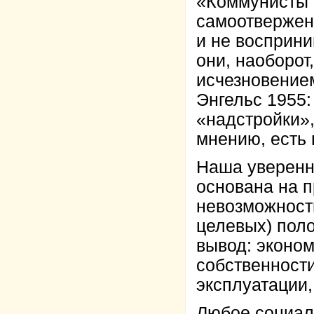
«Коммунисты 
самоотвержен
и не восприн
они, наоборот
исчезновением
Энгельс 1955:
«надстройки»,
мнению, есть
Наша уверенн
основана на 
невозможност
целевых) пол
вывод: эконом
собственност
эксплуатации,
Любое социал