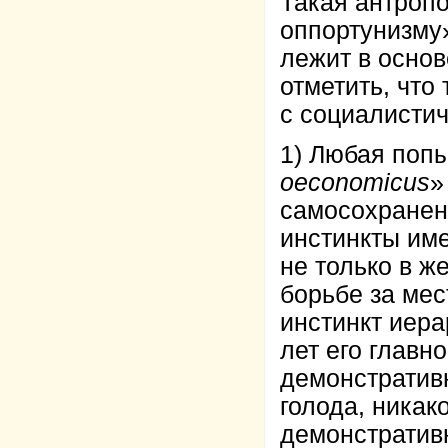
Такая антропо
оппортунизму
лежит в основ
отметить, что
с социалистич
1) Любая поп
oeconomicus
»
самосохранени
инстинкты им
не только в же
борьбе за мес
инстинкт иер
лет его главн
демонстративн
голода, никак
демонстратив