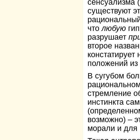
сенсуализма (
существуют э
рациональный 
что
любую
гип
разрушает
пр
второе назва
констатирует
положений из
В сугубом бол
рациональном
стремление об
инстинкта са
(определенном
возможно) – 
морали и для 