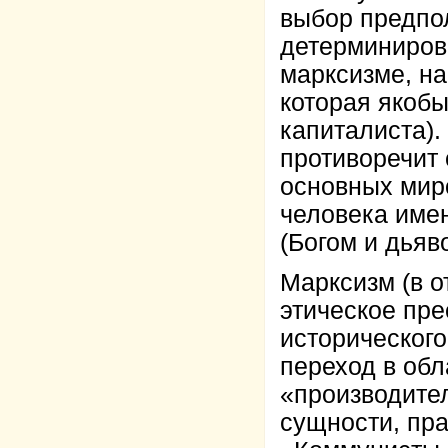
выбор предпо
детерминиров
марксизме, на
которая якобы
капиталиста).
противоречит 
основных мир
человека име
(Богом и дьяв
Марксизм (в о
этическое пр
исторического
переход в об
«производител
сущности, пра