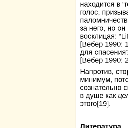
находится в “
голос, призы
паломничеств
за него, но о
восклицая: “Lif
[Вебер 1990: 
для спасения?
[Вебер 1990: 
Напротив, сто
минимум, пот
сознательно 
в душе как
це
этого
[19]
.
Литература