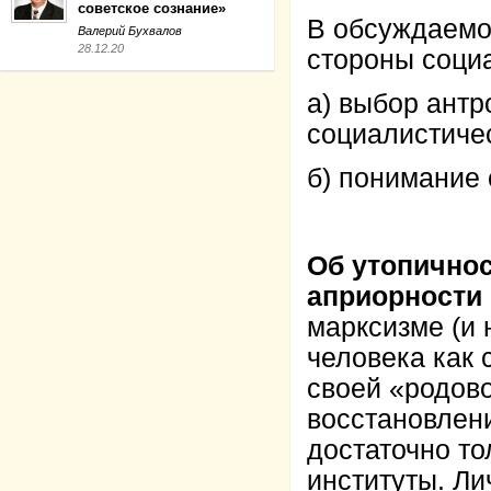
советское сознание»
В обсуждаемо
Валерий Бухвалов
28.12.20
стороны социа
а) выбор антр
социалистиче
б) понимание
Об утопичнос
априорности
марксизме (и 
человека как 
своей «родово
восстановлени
достаточно т
институты. Л