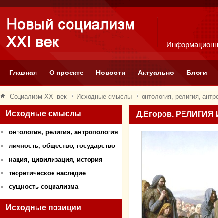
Информационн
Главная
О проекте
Новости
Актуально
Блоги
Социализм XXI век
Исходные смыслы
онтология, религия, антр
Исходные смыслы
Д.Егоров. РЕЛИГИЯ
онтология, религия, антропология
личность, общество, государство
нация, цивилизация, история
теоретическое наследие
сущность социализма
Исходные позиции