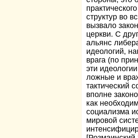
практическог
структур во в
вызвало зако
церкви. С дру
альянс либер
идеологий, на
врага (по при
эти идеологии
ложные и враж
тактический с
вполне законо
как необходим
социализма и
мировой сист
интенсифицир
[Розмаинский 