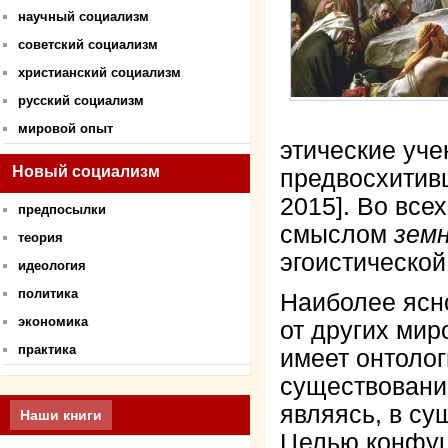
научный социализм
советский социализм
христианский социализм
русский социализм
мировой опыт
этические уче
Новый социализм
предвосхитивш
2015]. Во все
предпосылки
смыслом
зем
теория
эгоистической
идеология
политика
Наиболее ясн
экономика
от других мир
практика
имеет онтолог
существовании
являясь, в су
Наши книги
Целью конфуц