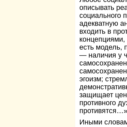
описывать реа
социального п
адекватную ан
входить в про
концепциями, 
есть модель,
— наличия у ч
самосохранени
самосохранен
эгоизм; стрем
демонстративн
защищает цен
противного дух
противятся…» 
Иными словам