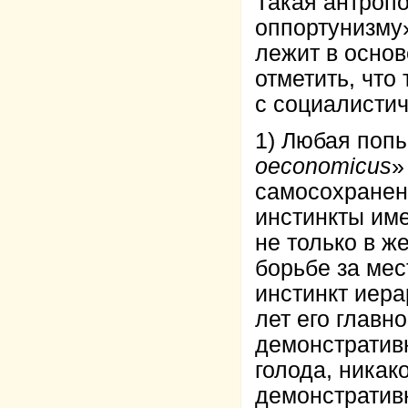
Такая антропо
оппортунизму
лежит в основ
отметить, что
с социалистич
1) Любая поп
oeconomicus
»
самосохранени
инстинкты им
не только в же
борьбе за мес
инстинкт иер
лет его главн
демонстративн
голода, никак
демонстратив