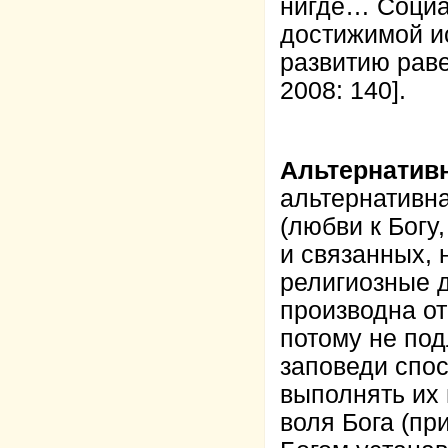
нигде… Социал
достижимой и
развитию рав
2008: 140].
Альтернативн
альтернативна
(любви к Богу,
и связанных, 
религиозные д
производна от
потому не по
заповеди спо
выполнять их 
воля Бога (пр