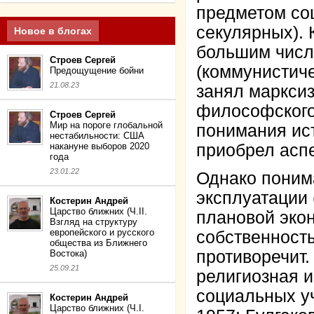
предметом со
секулярных). 
Новое в блогах
большим числ
Строев Сергей
(коммунистич
Предощущение бойни
21.08.23
занял марксиз
философского
Строев Сергей
Мир на пороге глобальной
понимания ис
нестабильности: США
накануне выборов 2020
приобрел аспе
года
23.01.22
Однако поним
эксплуатации 
Костерин Андрей
Царство ближних (Ч.II.
плановой эко
Взгляд на структуру
европейского и русского
собственност
общества из Ближнего
противоречит.
Востока)
25.09.21
религиозная 
социальных у
Костерин Андрей
Царство ближних (Ч.I.