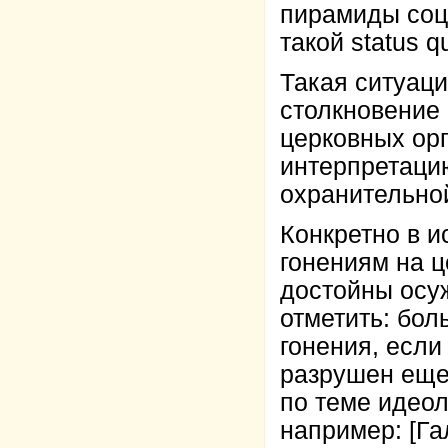
пирамиды соц
такой status q
Такая ситуаци
столкновение 
церковных орг
интерпретацию
охранительной
Конкретно в и
гонениям на ц
достойны осуж
отметить: бол
гонения, если
разрушен ещ
по теме идеол
например: [Га