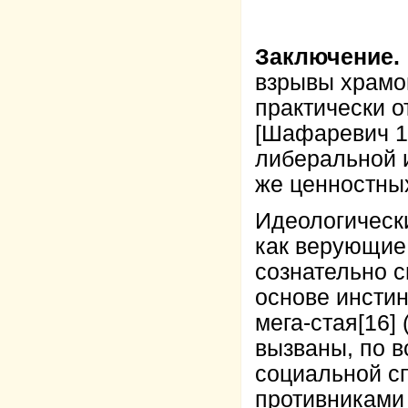
Заключение.
взрывы храмов
практически о
[Шафаревич 1
либеральной 
же ценностных
Идеологическ
как верующие,
сознательно с
основе инстин
мега-стая
[16]
(
вызваны, по в
социальной с
противниками