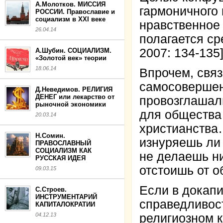
А.Молотков. МИССИЯ
гармоничного
РОССИИ. Православие и
социализм в XXI веке
нравственное
26.04.14
полагается ср
2007: 134-135]
А.Шубин. СОЦИАЛИЗМ.
«Золотой век» теории
18.06.14
Впрочем, свя
самосовершен
Д.Неведимов. РЕЛИГИЯ
ДЕНЕГ или лекарство от
провозглашали
рыночной экономики
для общества
20.03.14
христианства…
Н.Сомин.
изнуряешь ли 
ПРАВОСЛАВНЫЙ
СОЦИАЛИЗМ КАК
не делаешь ни
РУССКАЯ ИДЕЯ
отстоишь от 
09.03.15
Если в докап
С.Строев.
ИНСТРУМЕНТАРИЙ
справедливос
КАПИТАЛОКРАТИИ
04.12.13
религиозном к