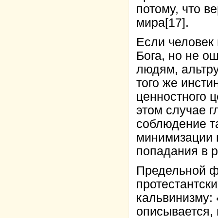
потому, что в
мира
[17]
.
Если человек
Бога, но не о
людям, альтру
того же инсти
ценностного ц
этом случае г
соблюдение та
минимизации 
попадания в р
Предельной ф
протестантск
кальвинизму: «
описывается, 