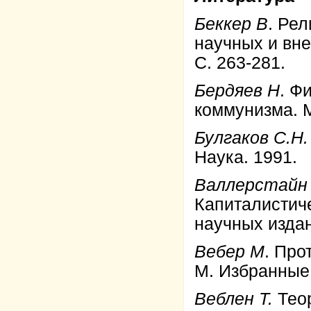
Беккер В
. Рел
научных и вн
С. 263-281.
Бердяев Н
. Ф
коммунизма. М
Булгаков С.Н.
Наука. 1991.
Валлерстайн
Капиталистич
научных издан
Вебер М
. Про
М. Избранные 
Веблен Т.
Теор