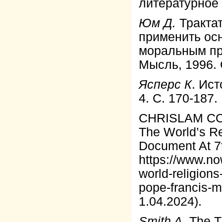
литературное 
Юм Д.
Трактат
применить ос
моральным пре
Мысль, 1996. 
Ясперс К
. Ис
4. С. 170-187.
CHRISLAM CON
The World’s Re
Document At 7
https://www.no
world-religion
pope-francis-
1.04.2024).
Smith A.
The Th