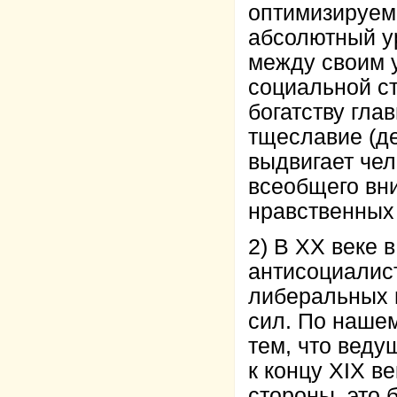
оптимизируем
абсолютный у
между своим у
социальной с
богатству гла
тщеславие (де
выдвигает чел
всеобщего вн
нравственных 
2) В ХХ веке 
антисоциалис
либеральных 
сил. По нашем
тем, что вед
к концу XIX в
стороны, это 