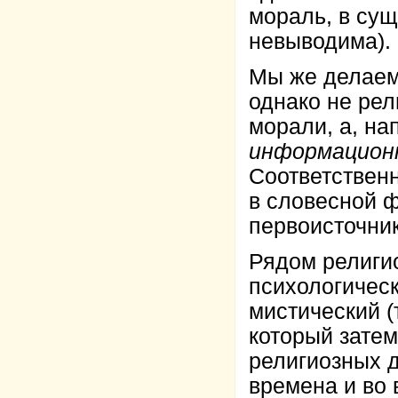
мораль, в сущ
невыводима).
Мы же делаем 
однако не рел
морали, а, на
информацион
Соответственн
в словесной 
первоисточни
Рядом религио
психологичес
мистический (
который зате
религиозных д
времена и во 