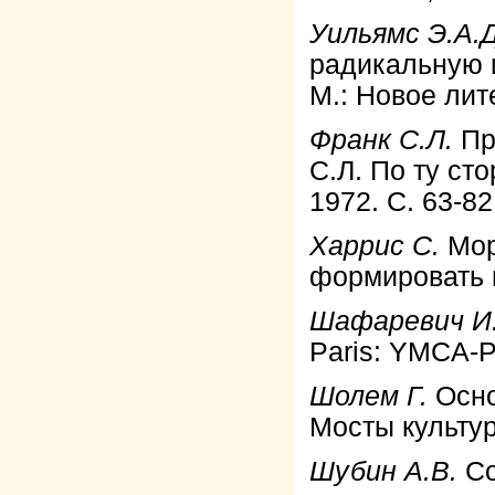
Уильямс Э.А.
радикальную 
М.: Новое лит
Франк С.Л.
Пр
С.Л. По ту ст
1972. С. 63-82
Харрис С.
Мор
формировать 
Шафаревич И
Paris: YMCA-
Шолем Г.
Осно
Мосты культур
Шубин А.В.
Со