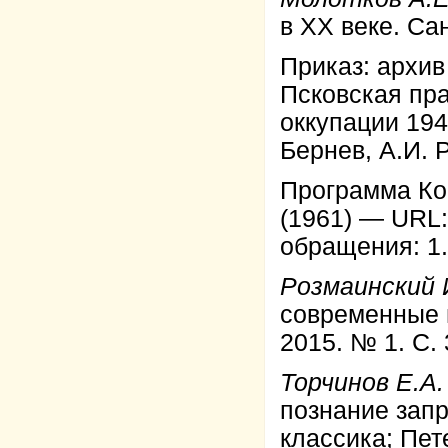
в XX веке. Са
Приказ: архив
Псковская пр
оккупации 1941
Бернев, А.И. 
Программа Ко
(1961) — URL:
обращения: 1.
Розмаинский 
современные и
2015. № 1. С. 
Торчинов Е.А.
познание запр
классика; Пет