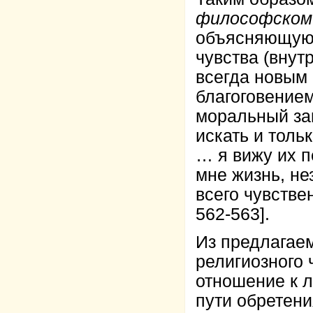
философском
объясняющую 
чувства (внут
всегда новым
благоговением
моральный зак
искать и толь
… я вижу их 
мне жизнь, не
всего чувстве
562-563].
Из предлагаем
религиозного 
отношение к л
пути обретени