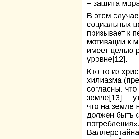
– защита мор
В этом случае
социальных це
призывает к п
мотивации к м
имеет целью 
уровне
[12]
.
Кто-то из хри
хилиазма (пре
согласны, что
земле
[13]
, – 
что на земле 
должен быть 
потребления»
Валлерстайна: