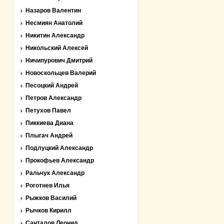
Назаров Валентин
Несмиян Анатолий
Никитин Александр
Никольский Алексей
Ничипурович Дмитрий
Новоскольцев Валерий
Песоцкий Андрей
Петров Александр
Петухов Павел
Пиккиева Диана
Плыгач Андрей
Подлуцкий Александр
Прокофьев Александр
Ральчук Александр
Роготнев Илья
Рыжков Василий
Рычков Кирилл
Санталов Леонид