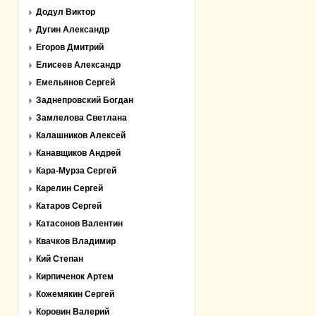
Додул Виктор
Дугин Александр
Егоров Дмитрий
Елисеев Александр
Емельянов Сергей
Заднепровский Богдан
Замлелова Светлана
Калашников Алексей
Канавщиков Андрей
Кара-Мурза Сергей
Карелин Сергей
Катаров Сергей
Катасонов Валентин
Квачков Владимир
Кий Степан
Кирпиченок Артем
Кожемякин Сергей
Коровин Валерий