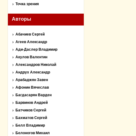
Точка зрения
Авторы
Абачиев Сергей
Агеев Александр
Ади-Даслер Владимир
Акулов Валентин
Александров Николай
Андрух Александр
Арабаджян Завен
Афонин Вячеслав
Багдасарян Варден
Барвинов Андрей
Батчиков Сергей
Бахматов Сергей
Белл Владимир
Белоногов Михаил