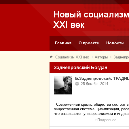
Главная
О проекте
Новости
Социализм XXI век
Авторы
Заднепр
Заднепровский Богдан
Б.Заднепровский. ТРАД
25 Декабрь 2014
Современный кризис общества состоит в о
общественная система: цивилизация, раса,
что развивается универсализмом и инди
Подробнее