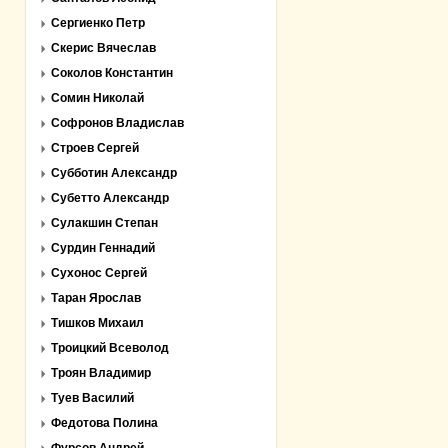
Сергиенко Петр
Скерис Вячеслав
Соколов Константин
Сомин Николай
Софронов Владислав
Строев Сергей
Субботин Александр
Субетто Александр
Сулакшин Степан
Сурдин Геннадий
Сухонос Сергей
Таран Ярослав
Тишков Михаил
Троицкий Всеволод
Троян Владимир
Туев Василий
Федотова Полина