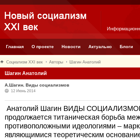
Информационн
Главная
О проекте
Новости
Актуально
Блоги
Социализм XXI век
Авторы
Шагин Анатолий
Шагин Анатолий
А.Шагин. Виды социализмов
12 Июнь 2014
Анатолий Шагин ВИДЫ СОЦИАЛИЗМОВ 
продолжается титаническая борьба ме
противоположными идеологиями – марк
являющимися теоретическим основани