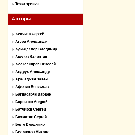
Точка зрения
Авторы
Абачиев Сергей
Агеев Александр
Ади-Даслер Владимир
Акулов Валентин
Александров Николай
Андрух Александр
Арабаджян Завен
Афонин Вячеслав
Багдасарян Варден
Барвинов Андрей
Батчиков Сергей
Бахматов Сергей
Белл Владимир
Белоногов Михаил