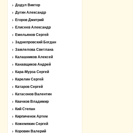
Додул Виктор
Дугин Александр
Егоров Дмитрий
Елисеев Александр
Емельянов Сергей
Заднепровский Богдан
Замлелова Светлана
Калашников Алексей
Канавщиков Андрей
Кара-Мурза Сергей
Карелин Сергей
Катаров Сергей
Катасонов Валентин
Квачков Владимир
Кий Степан
Кирпиченок Артем
Кожемякин Сергей
Коровин Валерий