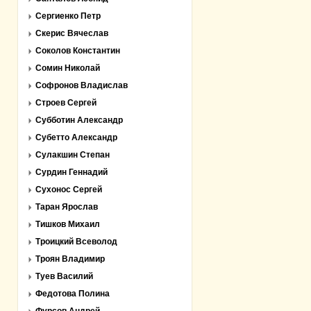
Сергиенко Петр
Скерис Вячеслав
Соколов Константин
Сомин Николай
Софронов Владислав
Строев Сергей
Субботин Александр
Субетто Александр
Сулакшин Степан
Сурдин Геннадий
Сухонос Сергей
Таран Ярослав
Тишков Михаил
Троицкий Всеволод
Троян Владимир
Туев Василий
Федотова Полина