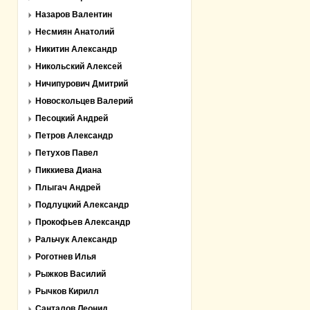
Назаров Валентин
Несмиян Анатолий
Никитин Александр
Никольский Алексей
Ничипурович Дмитрий
Новоскольцев Валерий
Песоцкий Андрей
Петров Александр
Петухов Павел
Пиккиева Диана
Плыгач Андрей
Подлуцкий Александр
Прокофьев Александр
Ральчук Александр
Роготнев Илья
Рыжков Василий
Рычков Кирилл
Санталов Леонид