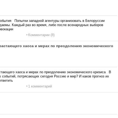
события Попытки западной агентуры организовать в Белоруссии
аемы. Каждый раз во время, либо после всенародных выборов
овокации
Комментарии (8)
растающего хаоса и мерах по преодолению экономического
стающего хаоса и мерах по преодолению экономического кризиса В
 событий, потрясающих сегодня Россию и мир? И каков прогноз их
ответить
1 комментарий