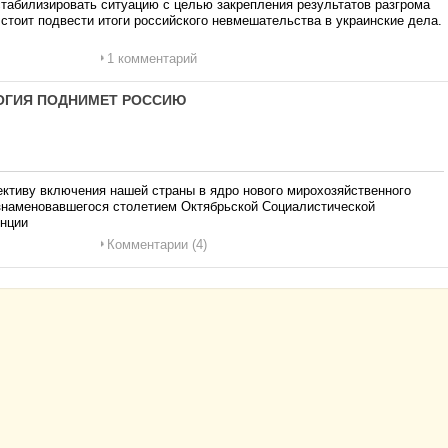
стабилизировать ситуацию с целью закрепления результатов разгрома
стоит подвести итоги российского невмешательства в украинские дела.
1 комментарий
ЛОГИЯ ПОДНИМЕТ РОССИЮ
ективу включения нашей страны в ядро нового мирохозяйственного
знаменовавшегося столетием Октябрьской Социалистической
енции
Комментарии (4)