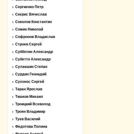
Сергиенко Петр
Скерис Вячеслав
Соколов Константин
Сомин Николай
Софронов Владислав
Строев Сергей
Субботин Александр
Субетто Александр
Сулакшин Степан
Сурдин Геннадий
Сухонос Сергей
Таран Ярослав
Тишков Михаил
Троицкий Всеволод
Троян Владимир
Туев Василий
Федотова Полина