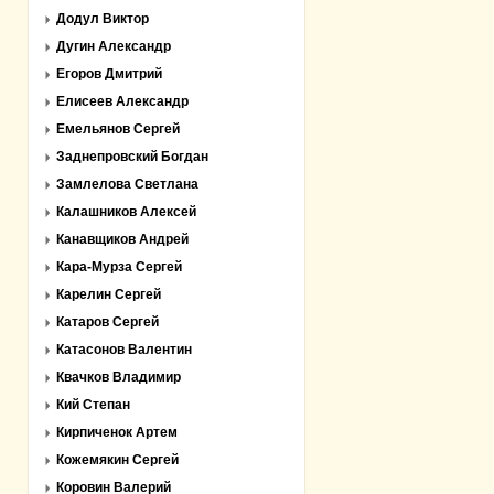
Додул Виктор
Дугин Александр
Егоров Дмитрий
Елисеев Александр
Емельянов Сергей
Заднепровский Богдан
Замлелова Светлана
Калашников Алексей
Канавщиков Андрей
Кара-Мурза Сергей
Карелин Сергей
Катаров Сергей
Катасонов Валентин
Квачков Владимир
Кий Степан
Кирпиченок Артем
Кожемякин Сергей
Коровин Валерий