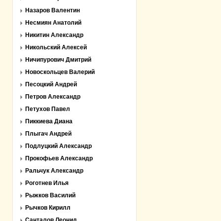
Назаров Валентин
Несмиян Анатолий
Никитин Александр
Никольский Алексей
Ничипурович Дмитрий
Новоскольцев Валерий
Песоцкий Андрей
Петров Александр
Петухов Павел
Пиккиева Диана
Плыгач Андрей
Подлуцкий Александр
Прокофьев Александр
Ральчук Александр
Роготнев Илья
Рыжков Василий
Рычков Кирилл
Санталов Леонид