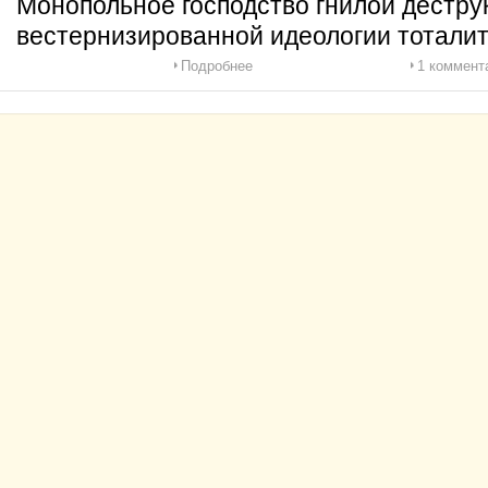
Монопольное господство гнилой дестру
вестернизированной идеологии тотали
Подробнее
1 коммент