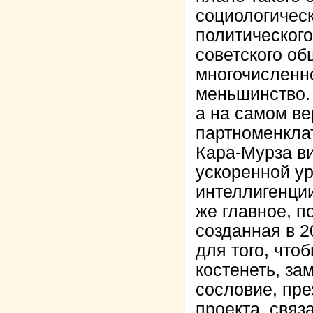
социологичес
политического
советского о
многочисленно
меньшинство.
а на самом ве
партноменклат
Кара-Мурза ви
ускоренной у
интеллигенци
же главное, п
созданная в 2
для того, что
костенеть, за
сословие, пре
проекта, связ