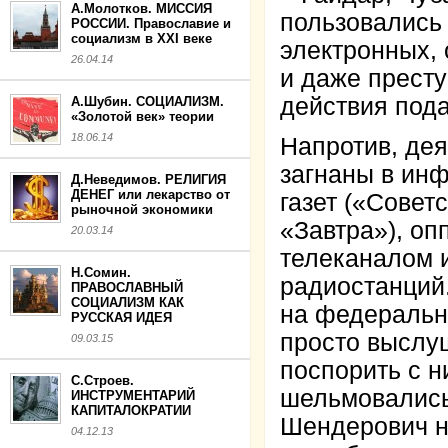
А.Молотков. МИССИЯ
пользовались
РОССИИ. Православие и
социализм в XXI веке
электронных,
26.04.14
и даже престу
действия пода
А.Шубин. СОЦИАЛИЗМ.
«Золотой век» теории
18.06.14
Напротив, де
загнаны в ин
Д.Неведимов. РЕЛИГИЯ
ДЕНЕГ или лекарство от
газет («Совет
рыночной экономики
«Завтра»), оп
20.03.14
телеканалом 
Н.Сомин.
радиостанций
ПРАВОСЛАВНЫЙ
СОЦИАЛИЗМ КАК
на федеральн
РУССКАЯ ИДЕЯ
просто выслуш
09.03.15
поспорить с н
С.Строев.
шельмовались
ИНСТРУМЕНТАРИЙ
КАПИТАЛОКРАТИИ
Шендерович на
04.12.13