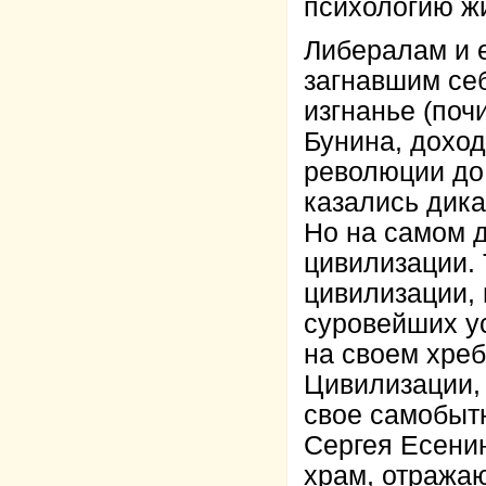
психологию жи
Либералам и 
загнавшим себ
изгнанье (поч
Бунина, доход
революции до 
казались дика
Но на самом 
цивилизации. 
цивилизации,
суровейших у
на своем хреб
Цивилизации,
свое самобыт
Сергея Есенин
храм, отражаю