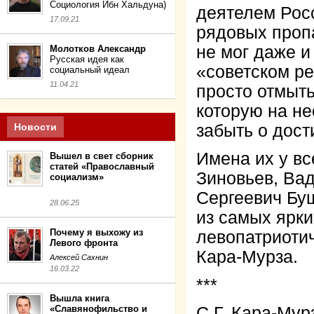
Социология Ибн Хальдуна)
деятелем Росс
17.09.21
рядовых пропа
не мог даже и
Молотков Александр
Русская идея как
«советском ре
социальный идеал
11.04.21
просто отмыть
которую на н
Новости
забыть о дост
Имена их у вс
Вышел в свет сборник
статей «Православный
Зиновьев, Ва
социализм»
Сергеевич Бу
28.06.25
из самых ярки
Почему я выхожу из
левопатриотич
Левого фронта
Кара-Мурза.
Алексей Сахнин
16.03.22
***
Вышла книга
«Славянофильство и
С.Г. Кара-Мур