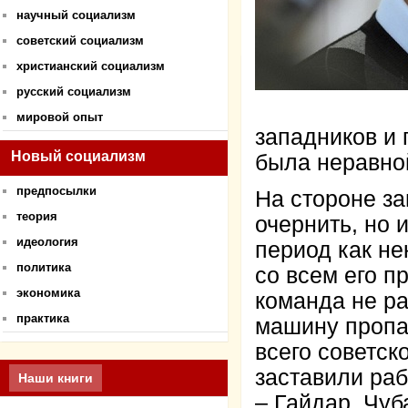
научный социализм
советский социализм
христианский социализм
русский социализм
мировой опыт
западников и 
Новый социализм
была неравно
предпосылки
На стороне за
теория
очернить, но 
идеология
период как не
политика
со всем его п
экономика
команда не р
практика
машину пропа
всего советск
заставили раб
Наши книги
– Гайдар, Чуб