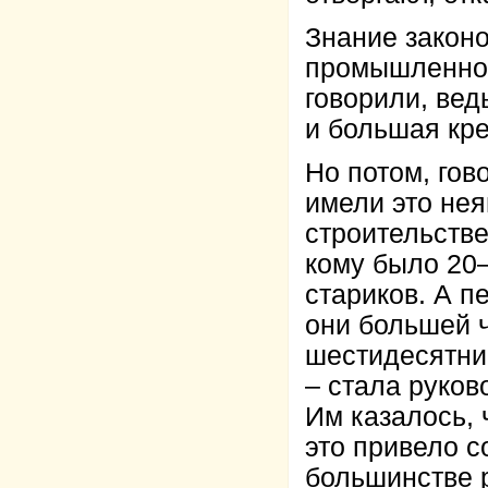
Знание законо
промышленнос
говорили, вед
и большая кре
Но потом, гов
имели это нея
строительстве
кому было 20–
стариков. А 
они большей 
шестидесятник
– стала руко
Им казалось, 
это привело с
большинстве р