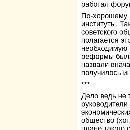
работал форум
По-хорошему 
институты. Т
советского об
полагается эт
необходимую 
реформы были
назвали внач
получилось ин
***
Дело ведь не 
руководители 
экономических
общество (хот
плане такого 