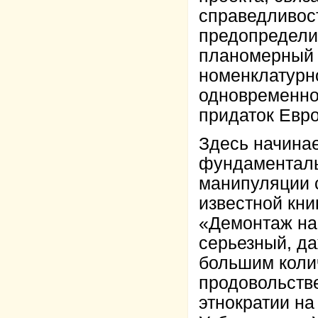
справедливост
предопредели
планомерный 
номенклатурн
одновременно
придаток Евр
Здесь начинае
фундаменталь
манипуляции 
известной кни
«Демонтаж на
серьезный, да
большим коли
продовольств
этнократии на