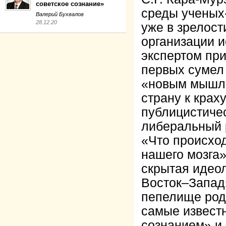
советское сознание»
среды ученых-
Валерий Бухвалов
28.12.20
уже в зрелос
организации и
экспертом при
первых сумел 
«новым мышле
страну к краху
публицистичес
либеральный р
«Что происход
нашего мозга
скрытая идеол
Восток–Запад
пепелище род
самые извест
сознанием» и