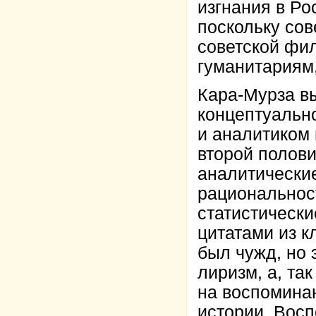
изгнания в Р
поскольку со
советской фил
гуманитариям,
Кара-Мурза вы
концептуальн
и аналитиком 
второй полови
аналитические
рациональност
статистически
цитатами из к
был чужд, но
лиризм, а, та
на воспоминан
истории. Восп