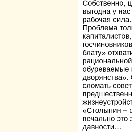
Собственно, ц
выгодна у нас
рабочая сила.
Проблема толь
капиталистов,
госчиновнико
блату» отхват
рациональной 
обуреваемые 
дворянства».
сломать совет
предшественн
жизнеустройст
«Столыпин – о
печально это 
давности…