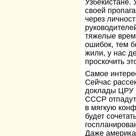
Узбекистане. 
своей пропага
через личност
руководителе
тяжелые врем
ошибок, тем б
жили, у нас д
проскочить эт
Самое интерес
Сейчас рассе
доклады ЦРУ н
СССР отпадут
в мягкую конф
будет сочетат
госпланирова
Даже америка