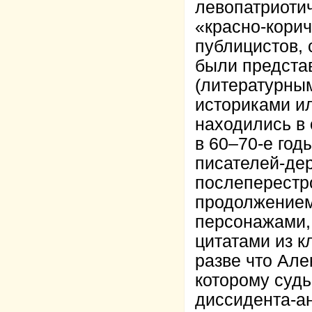
левопатриотич
«красно-корич
публицистов, 
были предста
(литературны
историками ил
находились в 
в 60–70-е год
писателей-де
послеперестр
продолжением
персонажами,
цитатами из к
разве что Але
которому судь
диссидента-ан