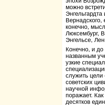
эпохи Возрожд
можно встрети
Энгельгардта 
Вернадского, 
конечно, мыс
Люксембург, В
Энгельсе, Лен
Конечно, и до
названным уч
узкие специал
специализации
служить цели 
советских цив
научной инфо
поражает. Как
десятков еди