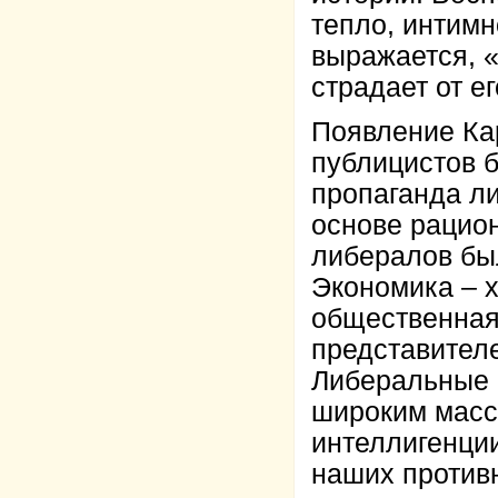
тепло, интимн
выражается, «
страдает от е
Появление Ка
публицистов б
пропаганда ли
основе рацио
либералов бы
Экономика – х
общественная
представител
Либеральные 
широким масс
интеллигенци
наших противн