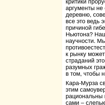
критики прору
аргументы не 
деревню, сове
все это ведь 
причиной гибе
Ньютона? Наш
научности. Мы
противоестес
к рынку может
страданий эт
разумных граж
в том, чтобы 
Кара-Мурза св
этим самоуве
рациональны 
сами – слепые