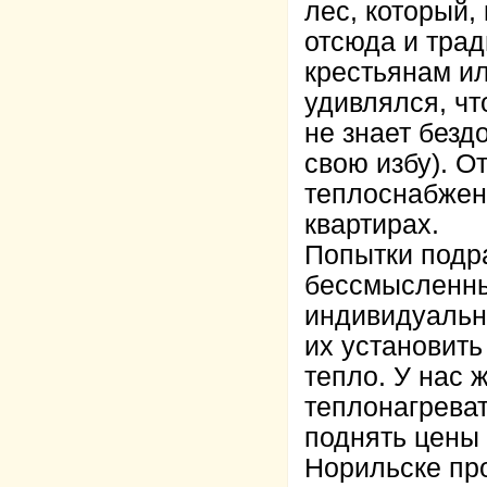
лес, который,
отсюда и тра
крестьянам и
удивлялся, чт
не знает безд
свою избу). О
теплоснабжени
квартирах.
Попытки подра
бессмысленны
индивидуальны
их установить
тепло. У нас 
теплонагрева
поднять цены 
Норильске про