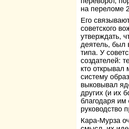
переворот, п
на переломе 20
Его связывают
советского во
утверждать, ч
деятель, был 
типа. У совет
создателей: те
кто открывал 
систему образ
выковывал яд
других (и их 
благодаря им 
руководство п
Кара-Мурза оч
смысл, их иде