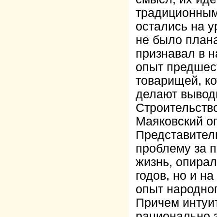
традиционным
остались на у
не было план
признавал в н
опыт предшест
товарищей, ко
делают выводы
Строительство
Маяковский оп
Представители
проблему за 
жизнь, опирал
годов, но и н
опыт народног
Причем интуит
рационально э