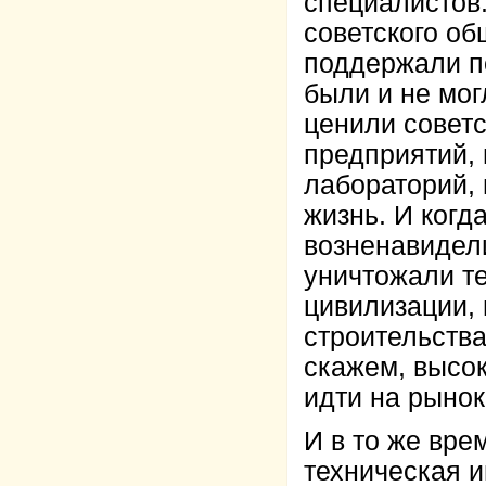
специалистов
советского об
поддержали пе
были и не мог
ценили советс
предприятий, 
лабораторий, 
жизнь. И когд
возненавидели
уничтожали т
цивилизации, 
строительств
скажем, высо
идти на рыно
И в то же вре
техническая и