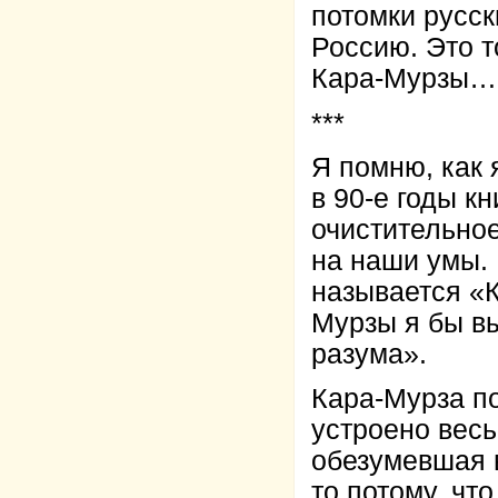
потомки русск
Россию. Это т
Кара-Мурзы…
***
Я помню, как
в 90-е годы к
очистительно
на наши умы. 
называется «К
Мурзы я бы в
разума».
Кара-Мурза п
устроено весь
обезумевшая в
то потому, чт