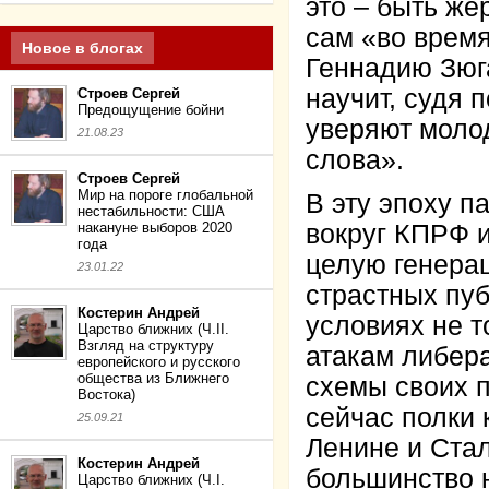
это – быть же
сам «во время
Новое в блогах
Геннадию Зюга
научит, судя п
Строев Сергей
Предощущение бойни
уверяют моло
21.08.23
слова».
Строев Сергей
Мир на пороге глобальной
В эту эпоху п
нестабильности: США
накануне выборов 2020
вокруг КПРФ 
года
целую генерац
23.01.22
страстных пуб
Костерин Андрей
условиях не 
Царство ближних (Ч.II.
Взгляд на структуру
атакам либера
европейского и русского
общества из Ближнего
схемы своих п
Востока)
сейчас полки 
25.09.21
Ленине и Стал
Костерин Андрей
большинство 
Царство ближних (Ч.I.