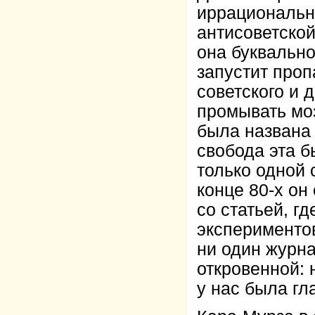
иррациональн
антисоветской
она буквальн
запустит про
советского и 
промывать моз
была названа 
свобода эта б
только одной 
конце 80-х о
со статьей, г
экспериментов
ни один журна
откровенной: 
у нас была гл