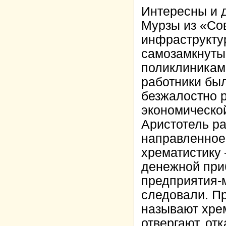
Интересны и 
Мурзы из «Со
инфраструкту
самозамкнуты
поликлиникам
работники бы
безжалостно р
экономической
Аристотель ра
направленное
хрематистику 
денежной при
предприятия-м
следовали. П
называют хрем
отвергают, от