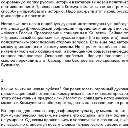
сокровенную логику русской истории в категориях новой политиче
противостоянием Православия и Коммунизма скрывается огромны
способный преобразить историю. Надо раскрыть этот ларец русско
философии и политики.
Несколько лет назад подобную духовно-интеллектуальную работу 
импульса до философской рефлексии – проделал и автор этих стро
«Миссия России. Православие и социализм в XXI веке». Сейчас го
«Православный социализм как русская идея» (не пропустите), в
положительно-богословскую сторону вопроса. Есть еще ряд автор
между христианством и коммунизмом. Но в целом эта область оста
интеллектуального осмысления, и полноценное общественно-иде
вопроса еще впереди. Основная проблема – барьер недоверия к 
смелее переходить этот барьер: чем быстрее мы это сделаем, те
Будущего.
4.
Как же выйти на новые рубежи? Как реализовать огромный духов
цивилизационный потенциал Коммунизма в политическом простран
этого объективные предпосылки? Могут ли совпадать историческ
может ли Коммунизм вообще претендовать на возвращение в реа
Во-первых, для начала твердо сформулируем одну мысль: то, что 
Коммунистическая партия, не значит, что ослабла, или тем более
не умирают. Однажды проявившись в человеческом сознании, в че
исчезают, но становятся новым словом человеческого самопознан