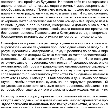
поставлен как проблема Будущего. Не являл себя как заворажив
идеологическая тайна, скрывающая огромный мировоззренческий
преобразить историю. Потому что вплоть до нашего времени в про
диалектически разделен – как тезис и антитезис. И только сегодня
противостояния полностью исчерпана, мы можем говорить о синте
исчерпана материалистическая версия коммунизма, прежде чем мо
то ином (духовно-религиозном) измерении. И должно было вновь 
«православное возрождение», чтобы стала понятна его практичес
бесперспективность. Православие и Коммунизм сегодня встречаю
безнадежного исторического тупика им остается только диалог.
Специфика исторического расклада в данном вопросе состоит в т
мировоззренческие тенденции прошлого однозначно разводили Пр
разум, идеализм и материализм, науку и религию) по разным ми
Реализоваться в истории XX века мог только материалистический
выпестованный позитивизмом эпохи Просвещения. И это тоже диа
оттолкнувшись от несостоявшихся теократий средневековья, эпо
гуманистический проект – рационально организованное справедл
исходящий в своем этическом пафосе из глубоких христианских п
справедливого общественного устройства были сделаны именно в
контексте (Т.Мор, Т.Мюнцер, Т.Кампанелла и др.). Важно обознач
ступень, чтобы потом вновь суметь на нее вернуться: религиозны
почувствовав свою политическую неполноценность, обратился к р
вопроса, обернувшись в итоге в атеистическую модель коммунизм
Поэтому можно сформулировать принципиальный тезис: в конечно
кажутся антиподами, но в диалектическом мировоззренческом про
идеологически
начиналось все как христианство, а закончи
понять это спокойно без всяких ярлыков, обвинений и проклятий –