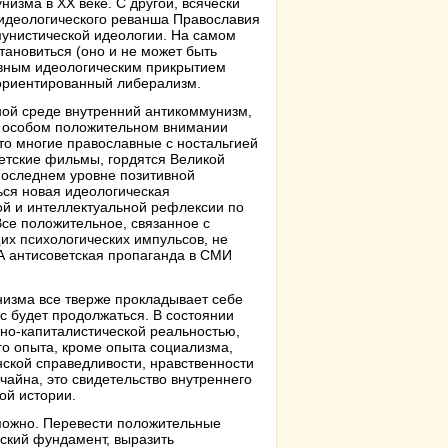
низма в XX веке. С другой, всячески
 идеологического реванша Православия
мунистической идеологии. На самом
ановиться (оно и не может быть
тивным идеологическим прикрытием
-ориентированный либерализм.
ной среде внутренний антикоммунизм,
об особом положительном внимании
то многие православные с ностальгией
етские фильмы, гордятся Великой
 последнем уровне позитивной
ься новая идеологическая
ой и интеллектуальной рефлексии по
Все положительное, связанное с
х психологических импульсов, не
А антисоветская пропаганда в СМИ
низма все тверже прокладывает себе
сс будет продолжаться. В состоянии
ьно-капиталистической реальностью,
го опыта, кроме опыта социализма,
ской справедливости, нравственности
чайна, это свидетельство внутреннего
ой истории.
можно. Перевести положительные
ский фундамент, выразить