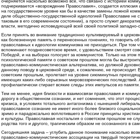
очерняется насколько возможно все, что связано с историей комму
подчеркивается «возрождение Православия», создается иллюзия
на государственном уровне как бы в качестве замены ложной ком
деле общественно-государственной идеологией Православие не ст
таковым в его современном состоянии), а просто служит декора
власти, методично исповедующей всей своей политикой западно
Если принять во внимание традиционно культивируемый в церков
как болезненную память о перенесенных гонениях, то говорить 
православных к идеологии коммунизма не приходиться. При том ч
вспоминают позднесоветское время, с удовольствием смотрят сов
Победой, и на выборах голосуют за коммунистов. Только на этом
психологической памяти о советском прошлом могла бы выстроит
православно-коммунистическая альтернатива, но должной духовн
данному поводу в церковной среде, к сожалению, не происходит. 
советским прошлым, пролетает на уровне сиюминутных преходящи
имеющих каких-либо серьезных мировоззренческих последствий. 
профилактически стирает всякие следы этих импульсов из памяти.
Тем не менее, идея близости и взаимосвязи православия и комму
дорогу в общественном сознании, и нет сомнения, что этот проце
кризиса, в условиях тотального антагонизма с нынешней либерал
православное сознание не имеет иного более близкого социально
зримо и парадоксально воплотившего в России принципы христиан
и культуры. Православная ностальгия о советском прошлом не слу
родства того и другого, трагическим образом не осознанного в сам
Сегодняшняя задача – углубить данное понимание насколько воз
православно-коммунистические ассоциации на твердый теоретиче