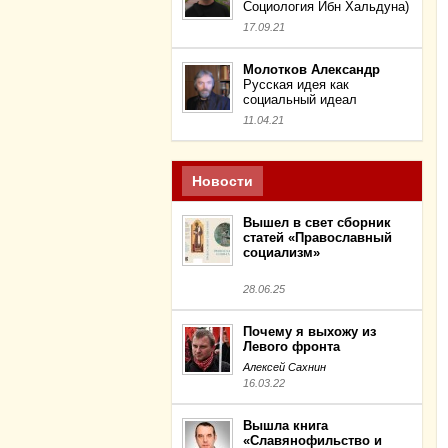
Социология Ибн Хальдуна)
17.09.21
Молотков Александр
Русская идея как
социальный идеал
11.04.21
Новости
Вышел в свет сборник
статей «Православный
социализм»
28.06.25
Почему я выхожу из
Левого фронта
Алексей Сахнин
16.03.22
Вышла книга
«Славянофильство и