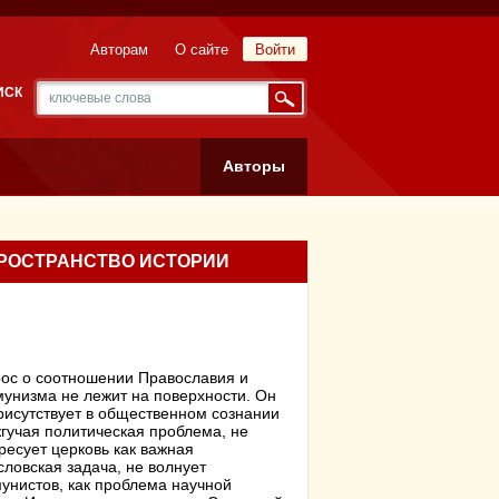
Авторам
О сайте
Войти
ИСК
Авторы
ПРОСТРАНСТВО ИСТОРИИ
ос о соотношении Православия и
унизма не лежит на поверхности. Он
рисутствует в общественном сознании
жгучая политическая проблема, не
ресует церковь как важная
словская задача, не волнует
унистов, как проблема научной