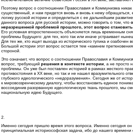
Поэтому вопрос о соотношении Православия и Коммунизма никак 
существенный, и нам придется вновь и вновь к нему обращаться, 
логику русской истории и определиться с ее дальнейшим развитие
данного вопроса для русской истории, можно говорить о том, что
о
неразрешенной проблемой прошлого, этот вопрос становить
Его условная второстепенность объясняется лишь временным сн
проблемы Будущего: для тех, кого так или иначе устраивает ныне
Для тех же, кто ищет выхода из исторического тупика и озабочен
Большой истории этот вопрос остается тем «камнем преткновени
стороной.
Это означает, что вопрос о соотношении Православия и Коммунизм
вопрос, требующий
решения в контексте истории
, а не просто
проблемы. Он уже был поставлен историей в рамках жесткого пра
противостояния в XX веке, но так и не нашел вразумительного отв
глубокого идеологического «недоразумения». Сегодня же от исто
к мировоззренческому диалогу, чтобы восстановить единое поним
воссоединив разорванную идеологическую ткань прошлого, мы с
национальную идею Будущего.
2.
Именно сегодня пришло время этого вопроса. Именно сегодня он
принципиальная историософская задача, ибо до нашего времени о