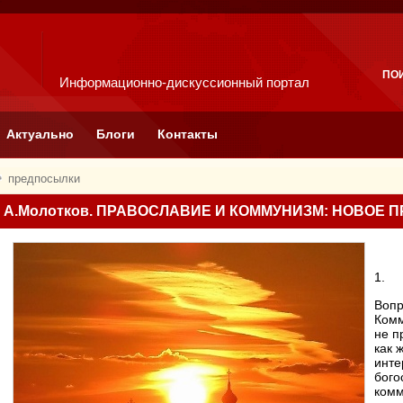
ПО
Информационно-дискуссионный портал
Актуально
Блоги
Контакты
предпосылки
А.Молотков. ПРАВОСЛАВИЕ И КОММУНИЗМ: НОВОЕ 
1.
Вопр
Комм
не п
как 
инте
бого
комм