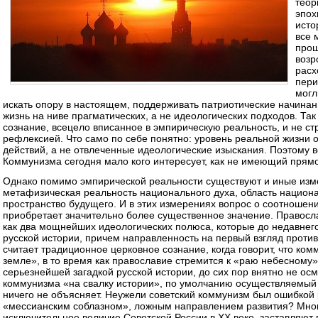
теор
эпох
исто
все 
прош
возр
расх
пери
могл
искать опору в настоящем, поддерживать патриотические начинан
жизнь на ниве прагматических, а не идеологических подходов. Т
сознание, всецело вписанное в эмпирическую реальность, и не
рефлексией. Что само по себе понятно: уровень реальной жизни 
действий, а не отвлеченные идеологические изыскания. Поэтому 
Коммунизма сегодня мало кого интересует, как не имеющий прямо
Однако помимо эмпирической реальности существуют и иные изм
метафизическая реальность национального духа, область национ
пространство будущего. И в этих измерениях вопрос о соотноше
приобретает значительно более существенное значение. Правосл
как два мощнейших идеологических полюса, которые до недавнег
русской истории, причем направленность на первый взгляд проти
считает традиционное церковное сознание, когда говорит, что ком
земле», в то время как православие стремится к «раю небесному»
серьезнейшей загадкой русской истории, до сих пор внятно не ос
коммунизма «на свалку истории», по умолчанию осуществляемый 
ничего не объясняет. Неужели советский коммунизм был ошибкой 
«мессианским соблазном», ложным направлением развития? Мног
исключительное величие Советской России в XX веке, заставляют 