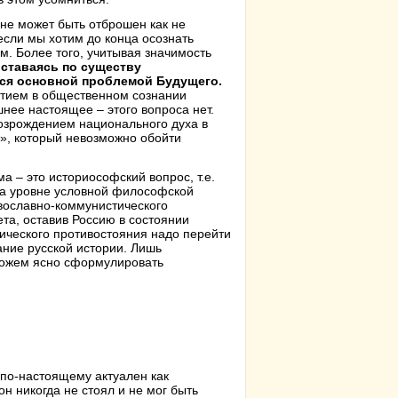
не может быть отброшен как не
если мы хотим до конца осознать
м. Более того, учитывая значимость
ставаясь по существу
ся основной проблемой Будущего.
ятием в общественном сознании
шнее настоящее – этого вопроса нет.
 возрождением национального духа в
я», который невозможно обойти
а – это историософский вопрос, т.е.
 на уровне условной философской
вославно-коммунистического
ета, оставив Россию в состоянии
рического противостояния надо перейти
ание русской истории. Лишь
можем ясно сформулировать
 по-настоящему актуален как
н никогда не стоял и не мог быть