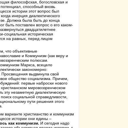
ающая философская, богословская и
 потенциал, способный вновь
цессе истории этот вопрос был
, когда инерция диалектического
зе. Должна была быть до конца
г быть поставлен вопрос о его каком-
развернуться двадцатилетнее
ки-социальная историческая
тся на равных, перед лицом
ом, что объективные
авославие и Коммунизм (как веру и
ровоззренческим полюсам.
 коммунизм Маркса, всецело
лектически закономерно:
ха Просвещения выдвинула свой
ивое общество социализма. Причем,
обуждений: первые наброски нового
 христианском мировоззренческом
ить эту незаметную диалектическую
й поиск социальной справедливости,
ациональному пути решения этого
а.
м варианте христианство и коммунизм
цессе истории они едины –
лось как коммунизм.
И сегодня надо
 такова объективная правда истории, к