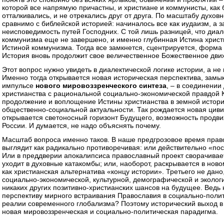
которой все напрямую причастны, и христиане и коммунисты, как 
отталкивались, и не отрекались друг от друга. По масштабу духов
сравнимо с библейской историей: начиналось все как иудаизм, а з
неисповедимость путей Господних. С той лишь разницей, что диа
коммунизма еще не завершено, и именно глубинная Истина христ
Истиной коммунизма. Тогда все замкнется, сцентрируется, форма 
История вновь продолжит свое величественное Божественное дви
Этот вопрос нужно увидеть в диалектической логике истории, а не
Именно тогда открывается новая историческая перспектива, замы
импульсе
нового мировоззренческого синтеза
,
– в соединении
христианства с рациональной социально-экономической правдой
продолжение и воплощение Истины христианства в земной истории
общественно-социальной актуальности. Так рождается новая цив
открывается светоносный горизонт Будущего, возможность продвиж
России. И думается, не надо объяснять почему.
Масштаб вопроса именно таков. В наше предгрозовое время прав
выглядит как радикально противоречивая: или действительно «по
Или в преддверии апокалипсиса православный проект сворачивает
уходит в духовные катакомбы; или, наоборот, раскрывается в нов
как христианская альтернатива «концу истории». Третьего не дано,
социально-экономической, культурной, демографической и экологи
никаких других позитивно-христианских шансов на будущее. Ведь 
перспективу мирного встраивания Православия в социально-полит
реалии современного глобализма? Поэтому исторический выход в
новая мировоззренческая и социально-политическая парадигма.