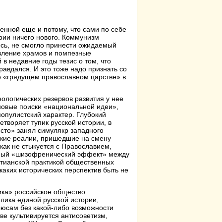
енной еще и потому, что сами по себе
рии ничего нового. Коммунизм
ось, не смогло принести ожидаемый
вление храмов и помпезные
в недавние годы тезис о том, что
авдался. И это тоже надо признать со
о «грядущем православном царстве» в
еологических резервов развития у нее
 новые поиски «национальной идеи»,
опулистский характер. Глубокий
воряет тупик русской истории, в
есто» занял симулякр западного
ские реалии, пришедшие на смену
как не стыкуется с Православием,
нтный «шизофренический эффект» между
стианской практикой общественных
каких исторических перспектив быть не
пика» российское общество
лика единой русской истории,
юсам без какой-либо возможности
ве культивируется антисоветизм,