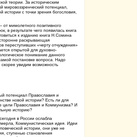
ской теории. За историческим
й мировоззренческий потенциал,
й истории с точки зрения богословия,
– от мимолетного позитивного
к, в результате чего появилась книга
товиться к изданию книга Н.Сомина
сесторонне раскрывающая
ов переступивших «черту отчуждения»
ется открытой для духовно-
ологическое понимание данного
самой постановке вопроса. Надо
м скорее увидим возможность
ный потенциал Православия и
стве новой истории? Есть ли для
ие цели Православия и Коммунизма? И
льную историю?
сегодня в России ослабла
 умерла, Коммунистическая идея. Идеи
ловеческой истории, они уже не
ия, ступенью становления