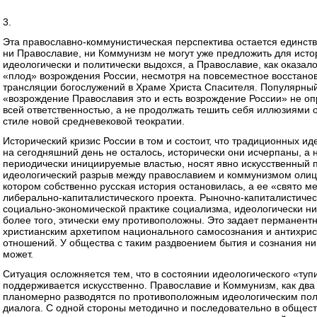
3.
Эта православно-коммунистическая перспектива остается единств
ни Православие, ни Коммунизм не могут уже предложить для исто
идеологически и политически выдохся, а Православие, как оказал
«плод» возрождения России, несмотря на повсеместное восстано
трансляции богослужений в Храме Христа Спасителя. Популярный 
«возрождение Православия это и есть возрождение России» не опр
всей ответственностью, а не продолжать тешить себя иллюзиями 
стиле новой средневековой теократии.
Исторический кризис России в том и состоит, что традиционных ид
на сегодняшний день не осталось, исторически они исчерпаны, а
периодически инициируемые властью, носят явно искусственный п
идеологический разрыв между православием и коммунизмом олицет
котором собственно русская история остановилась, а ее «свято м
либерально-капиталистического проекта. Рыночно-капиталистиче
социально-экономической практике социализма, идеологически ни
более того, этически ему противоположны. Это задает пермане
христианским архетипом национального самосознания и антихри
отношений. У общества с таким раздвоением бытия и сознания ни
может.
Ситуация осложняется тем, что в состоянии идеологического «ту
поддерживается искусственно. Православие и Коммунизм, как два 
планомерно разводятся по противоположным идеологическим пол
диалога. С одной стороны методично и последовательно в общест