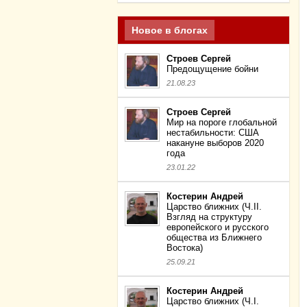
Новое в блогах
Строев Сергей
Предощущение бойни
21.08.23
Строев Сергей
Мир на пороге глобальной
нестабильности: США
накануне выборов 2020
года
23.01.22
Костерин Андрей
Царство ближних (Ч.II.
Взгляд на структуру
европейского и русского
общества из Ближнего
Востока)
25.09.21
Костерин Андрей
Царство ближних (Ч.I.