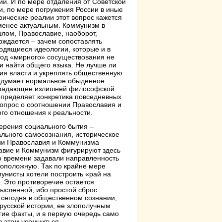
ии. И по мере отдаления от Советской
и, по мере погружения России в иные
рические реалии этот вопрос кажется
менее актуальным. Коммунизм в
лом, Православие, наоборот,
ождается – зачем сопоставлять
одящиеся идеологии, которые и в
од «мирного» сосуществования не
и найти общего языка. Не лучше ли
ия власти и укреплять общественную
ак думает нормальное обыденное
 страдающее излишней философской
определяет конкретика повседневных
вопрос о соотношении Православия и
го отношения к реальности.
ерения социального бытия –
ального самосознания, историческое
нии Православия и Коммунизма
авие и Коммунизм фигурируют здесь
о времени задавали направленность
воположную. Так по крайне мере
мунисты хотели построить «рай на
. Это противоречие остается
мысленной, ибо простой сброс
сегодня в общественном сознании,
русской истории, ее злополучным
ие факты, и в первую очередь само
в этом усомниться.