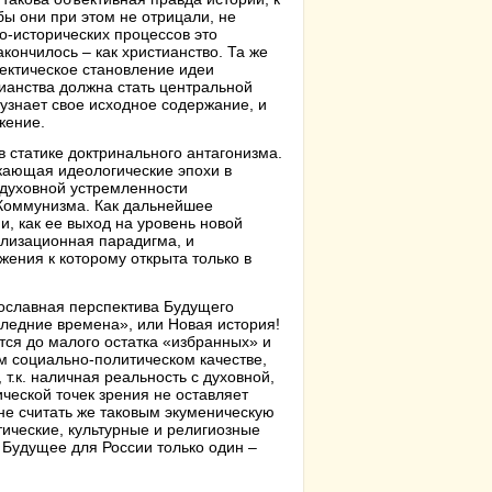
бы они при этом не отрицали, не
но-исторических процессов это
акончилось – как христианство. Та же
лектическое становление идеи
ианства должна стать центральной
узнает свое исходное содержание, и
жение.
 в статике доктринального антагонизма.
кающая идеологические эпохи в
 духовной устремленности
 Коммунизма. Как дальнейшее
, как ее выход на уровень новой
илизационная парадигма, и
ения к которому открыта только в
ославная перспектива Будущего
следние времена», или Новая история!
ся до малого остатка «избранных» и
ом социально-политическом качестве,
 т.к. наличная реальность с духовной,
ческой точек зрения не оставляет
не считать же таковым экуменическую
ические, культурные и религиозные
 Будущее для России только один –